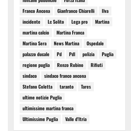
fontane pubbliche
Forza Italia
Franco Ancona
Gianfranco Chiarelli
Ilva
incidente
Lc Solito
Lega pro
Martina
martina calcio
Martina Franca
Martina Sera
News Martina
Ospedale
palazzo ducale
Pd
Pdl
polizia
Puglia
regione puglia
Renzo Rubino
Rifiuti
sindaco
sindaco franco ancona
Stefano Coletta
taranto
Tares
ultime notizie Puglia
ultimissime martina franca
Ultimissime Puglia
Valle d'Itria