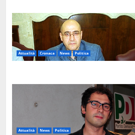
Attualità
Cronaca
News
Politica
Attualità
News
Politica