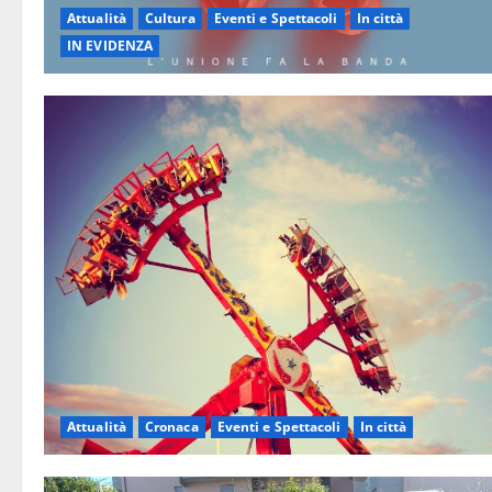
Attualità
Cultura
Eventi e Spettacoli
In città
IN EVIDENZA
Attualità
Cronaca
Eventi e Spettacoli
In città