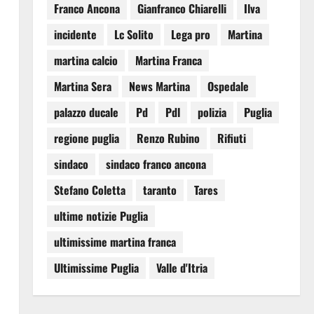
Franco Ancona
Gianfranco Chiarelli
Ilva
incidente
Lc Solito
Lega pro
Martina
martina calcio
Martina Franca
Martina Sera
News Martina
Ospedale
palazzo ducale
Pd
Pdl
polizia
Puglia
regione puglia
Renzo Rubino
Rifiuti
sindaco
sindaco franco ancona
Stefano Coletta
taranto
Tares
ultime notizie Puglia
ultimissime martina franca
Ultimissime Puglia
Valle d'Itria