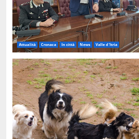
Attualità
Cronaca
In città
News
Valle d'Itria