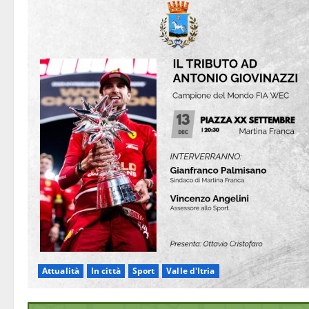
Attualità
In città
Sport
Valle d'Itria