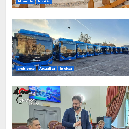
Attualità
In città
ambiente
Attualità
In città