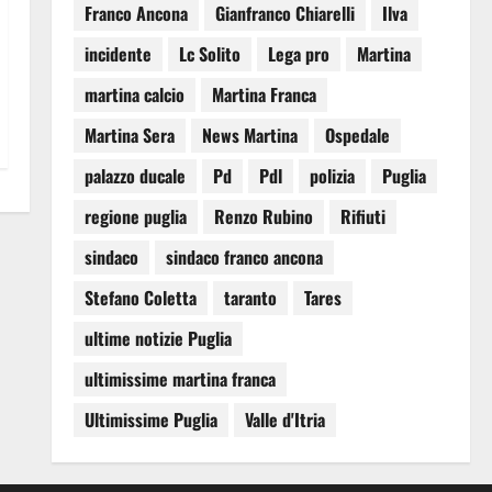
Franco Ancona
Gianfranco Chiarelli
Ilva
incidente
Lc Solito
Lega pro
Martina
martina calcio
Martina Franca
Martina Sera
News Martina
Ospedale
palazzo ducale
Pd
Pdl
polizia
Puglia
regione puglia
Renzo Rubino
Rifiuti
sindaco
sindaco franco ancona
Stefano Coletta
taranto
Tares
ultime notizie Puglia
ultimissime martina franca
Ultimissime Puglia
Valle d'Itria