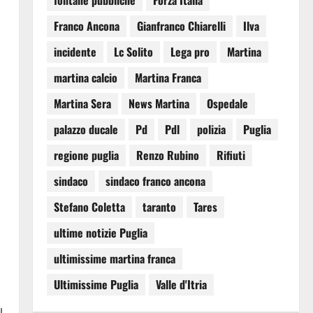
fontane pubbliche
Forza Italia
Franco Ancona
Gianfranco Chiarelli
Ilva
incidente
Lc Solito
Lega pro
Martina
martina calcio
Martina Franca
Martina Sera
News Martina
Ospedale
palazzo ducale
Pd
Pdl
polizia
Puglia
regione puglia
Renzo Rubino
Rifiuti
sindaco
sindaco franco ancona
Stefano Coletta
taranto
Tares
ultime notizie Puglia
ultimissime martina franca
Ultimissime Puglia
Valle d'Itria