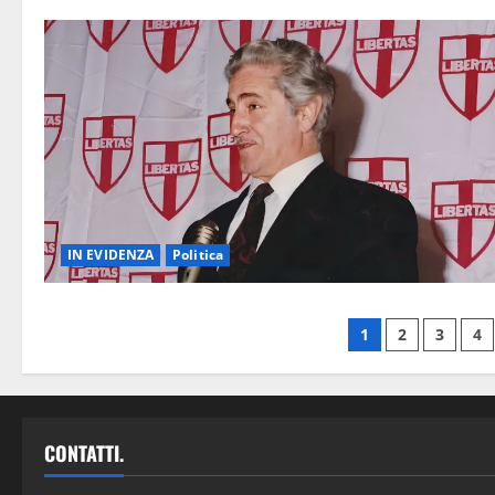
IN EVIDENZA
Politica
1
2
3
4
CONTATTI.