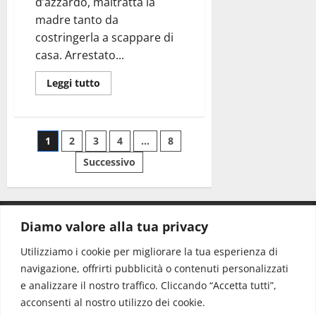
d’azzardo, maltratta la
madre tanto da
costringerla a scappare di
casa. Arrestato...
Leggi tutto
1
2
3
4
…
8
Successivo
Diamo valore alla tua privacy
CONTATTI.
Utilizziamo i cookie per migliorare la tua esperienza di
navigazione, offrirti pubblicità o contenuti personalizzati
Redazione:
redazione@www.martinasera.it
e analizzare il nostro traffico. Cliccando “Accetta tutti”,
Direttore:
direttore@www.martinasera.it
acconsenti al nostro utilizzo dei cookie.
Info & Commerciale:
info@www.martinasera.it