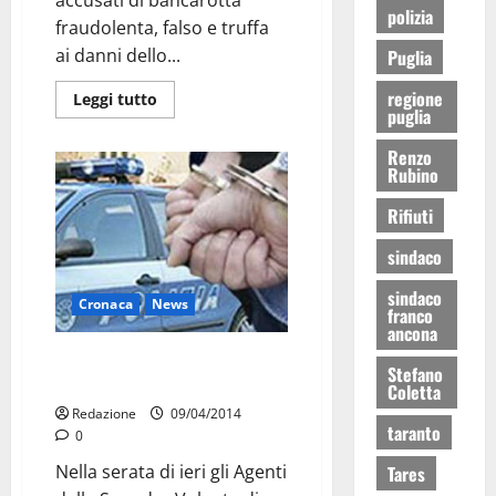
polizia
fraudolenta, falso e truffa
ai danni dello...
Puglia
regione
Leggi tutto
puglia
Renzo
Rubino
Rifiuti
sindaco
sindaco
Cronaca
News
franco
ancona
Rubano 300 chili di cavi di rame
Stefano
nell’Ilva: arrestati
Coletta
Redazione
09/04/2014
taranto
0
Nella serata di ieri gli Agenti
Tares