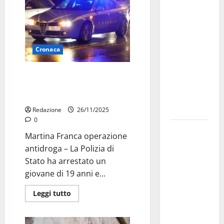
Militare, al
16° Stormo
di Martina
Franca
Cronaca
consegnati
i Baschi Blu
Martina Franca, detenzione ai
ai 15 nuovi
fini di spaccio: arrestato 19enne
e denunciati due minori
Fucilieri
dell’Aria
Redazione
26/11/2025
0
Martina
Martina Franca operazione
Franca,
antidroga – La Polizia di
Marraffa
Stato ha arrestato un
attacca
giovane di 19 anni e...
Regione e
Comune:
Leggi tutto
“Nuovi
medici solo