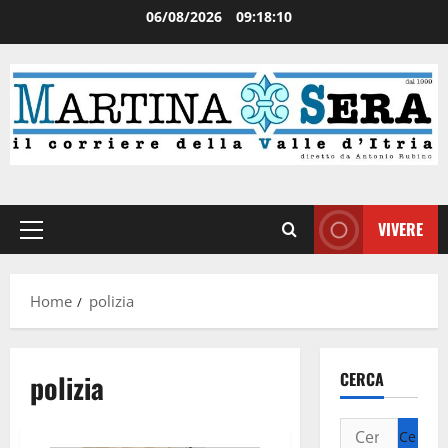
06/08/2026
09:18:11
VIVERE
Home
polizia
polizia
CERCA