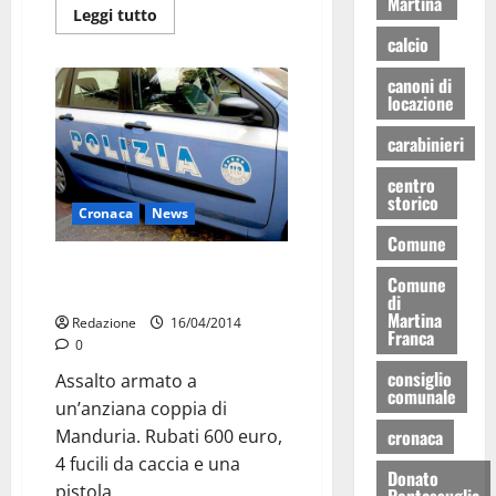
Martina
Leggi tutto
calcio
canoni di
locazione
carabinieri
centro
storico
Cronaca
News
Comune
Coppia assalita in casa da tre
Comune
uomini armati a Manduria
di
Martina
Redazione
16/04/2014
Franca
0
consiglio
Assalto armato a
comunale
un’anziana coppia di
cronaca
Manduria. Rubati 600 euro,
4 fucili da caccia e una
Donato
pistola...
Pentassuglia