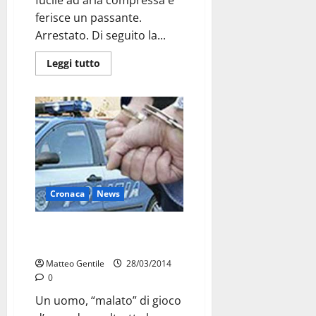
fucile ad aria compressa e
ferisce un passante.
Arrestato. Di seguito la...
Leggi tutto
Cronaca
News
“Malato” di gioco, maltratta la
madre: arrestato
Matteo Gentile
28/03/2014
0
Un uomo, “malato” di gioco