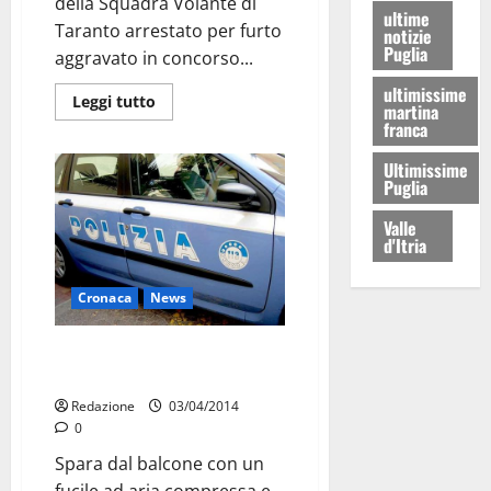
della Squadra Volante di
ultime
Taranto arrestato per furto
notizie
Puglia
aggravato in concorso...
ultimissime
Leggi tutto
martina
franca
Ultimissime
Puglia
Valle
d'Itria
Cronaca
News
Ferisce un passante sparando
dal balcone ai Tamburi
Redazione
03/04/2014
0
Spara dal balcone con un