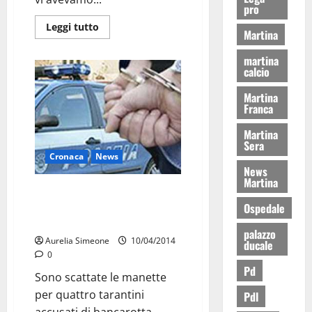
pro
Leggi tutto
Martina
martina
calcio
Martina
Franca
Martina
Sera
Cronaca
News
News
Martina
Bancarotta e truffa alla Stato,
sotto accusa un istituto di
Ospedale
vigilanza tarantino
palazzo
Aurelia Simeone
10/04/2014
ducale
0
Pd
Sono scattate le manette
per quattro tarantini
Pdl
accusati di bancarotta