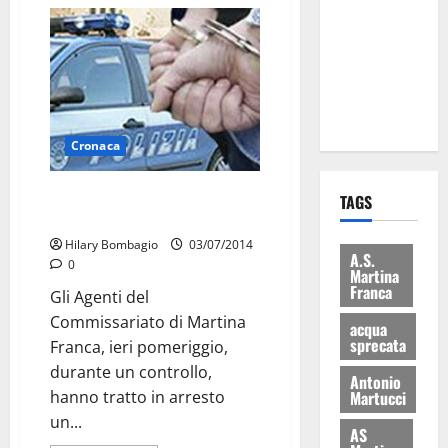
eccellenze
universitarie
italiane:
premiate a
Montecitorio
Cronaca
Si aggirava con ascia e coltello:
TAGS
arrestato
Hilary Bombagio
03/07/2014
A.S.
0
Martina
Franca
Gli Agenti del
Commissariato di Martina
acqua
sprecata
Franca, ieri pomeriggio,
durante un controllo,
Antonio
Martucci
hanno tratto in arresto
un...
AS