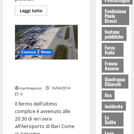
Fondazione
Leggi tutto
Paolo
Grassi
fontane
pubbliche
Forza
Italia
Cronaca
News
Franco
Quinto arresto per omicidio
Ancona
Brigida. La nota ufficiale della
Gianfranco
Polizia
Chiarelli
martinapress
16/04/2014
Ilva
0
Il fermo dell’ultimo
incidente
complice è avvenuto alle
Lc
20.30 di ieri sera
Solito
all’Aeroporto di Bari Come
Lega
vi avevamo...