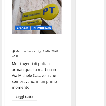
a
novembre.
Faremo
accesso agli
atti su Tari,
Cronaca
IN EVIDENZA
rifiuti e
bilancio”
Spiegamento di forze, si temeva
una rapina
Martina
Martina Franca
17/02/2020
Franca: Il
0
sindaco non
Molti agenti di polizia
ha fatto le
armati questa mattina in
scuse alla
Via Michele Casavola che
Lillo
sembravano, in un primo
Due giovani
momento,...
di Martina
Leggi tutto
Franca tra
le