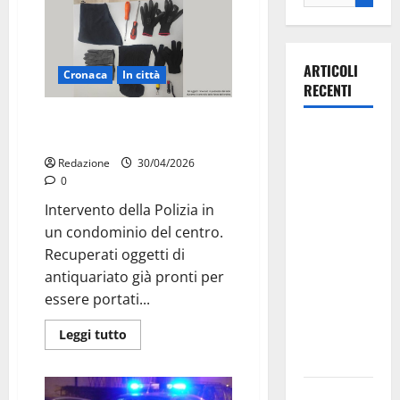
ARTICOLI
Cronaca
In città
RECENTI
Martina Franca, sorpresi in casa
Martina
con la refurtiva: quattro arresti
Franca
Redazione
30/04/2026
investe
0
sulle
Intervento della Polizia in
famiglie: in
un condominio del centro.
arrivo tre
Recuperati oggetti di
seminari
antiquariato già pronti per
dedicati ad
essere portati...
adolescenti,
Leggi tutto
genitori ed
empatia
Aeronautica