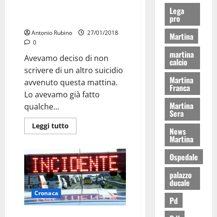
Forse è stato un incidente, non
Lega
pro
un suicidio
Antonio Rubino
27/01/2018
Martina
0
martina
Avevamo deciso di non
calcio
scrivere di un altro suicidio
Martina
avvenuto questa mattina.
Franca
Lo avevamo già fatto
Martina
qualche...
Sera
Leggi tutto
News
Martina
Ospedale
palazzo
ducale
Cronaca
Pd