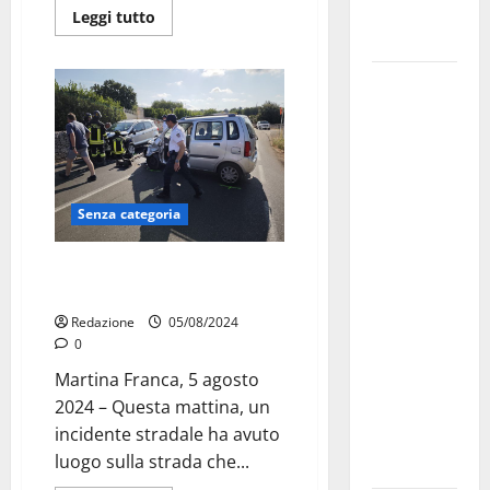
Fucilieri
Leggi tutto
dell’Aria
Martina
Franca,
Marraffa
attacca
Regione e
Senza categoria
Comune:
“Nuovi
Incidente a Martina Franca in
medici solo
Via Ostuni due feriti
a
Redazione
05/08/2024
novembre.
0
Faremo
Martina Franca, 5 agosto
accesso agli
2024 – Questa mattina, un
atti su Tari,
incidente stradale ha avuto
rifiuti e
luogo sulla strada che...
bilancio”