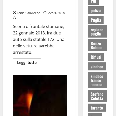
Incidente stradale sulla Martina
Pdl
Franca – Locorotondo
polizia
Ilenia Calabrese
22/01/2018
0
Puglia
Scontro frontale stamane,
regione
22 gennaio 2018, fra due
puglia
auto sulla statale 172. Una
Renzo
delle vetture avrebbe
Rubino
arrestato...
Rifiuti
Leggi tutto
sindaco
sindaco
franco
ancona
Stefano
Coletta
taranto