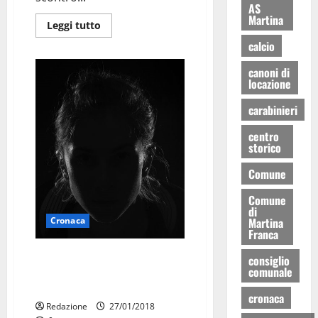
AS
Martina
Leggi tutto
calcio
canoni di
locazione
carabinieri
centro
storico
Comune
Comune
di
Martina
Cronaca
Franca
L’agghiacciante testimonianza
consiglio
comunale
di chi si è visto cadere un corpo
dall’alto
cronaca
Redazione
27/01/2018