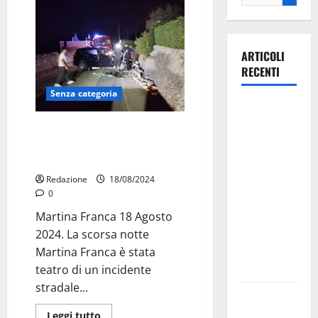
ARTICOLI
RECENTI
Senza categoria
La gara
ciclistica
Martina Franca: auto si
dei Giochi
capovolge sulla strada in
Contrada Sisto
attraversa
Martina
Redazione
18/08/2024
0
Franca:
ecco le
Martina Franca 18 Agosto
strade
2024. La scorsa notte
interessate
Martina Franca è stata
e gli orari
teatro di un incidente
stradale...
Martina
Franca
Leggi tutto