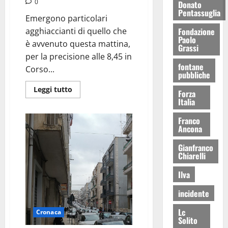
0
Donato
Pentassuglia
Emergono particolari
Fondazione
agghiaccianti di quello che
Paolo
è avvenuto questa mattina,
Grassi
per la precisione alle 8,45 in
fontane
Corso...
pubbliche
Leggi tutto
Forza
Italia
Franco
Ancona
Gianfranco
Chiarelli
Ilva
incidente
Lc
Cronaca
Solito