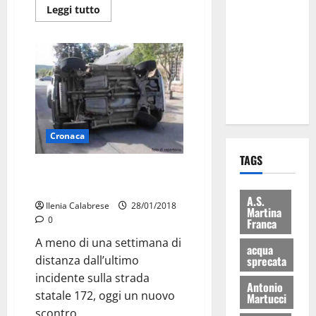
Leggi tutto
Martina
Franca: Il
sindaco non
ha fatto le
scuse alla
Lillo
Cronaca
TAGS
Auto ribaltata sulla Martina –
Locorotondo
A.S.
Ilenia Calabrese
28/01/2018
Martina
0
Franca
A meno di una settimana di
acqua
distanza dall’ultimo
sprecata
incidente sulla strada
Antonio
statale 172, oggi un nuovo
Martucci
scontro...