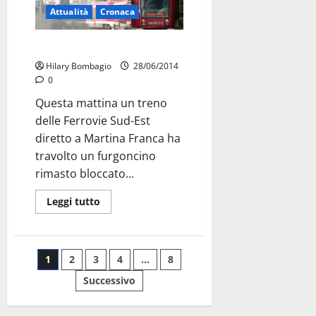
Attualità
Cronaca
FSE: incidente
Hilary Bombagio
28/06/2014
0
Questa mattina un treno
delle Ferrovie Sud-Est
diretto a Martina Franca ha
travolto un furgoncino
rimasto bloccato...
Leggi tutto
1
2
3
4
…
8
Successivo