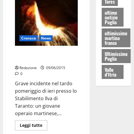
Tares
ultime
notizie
Puglia
ultimissime
martina
Cronaca
News
franca
Incidente Ilva: grave un giovane
Ultimissime
Puglia
operaio martinese
Redazione
09/06/2015
Valle
d'Itria
0
Grave incidente nel tardo
pomeriggio di ieri presso lo
Stabilimento Ilva di
Taranto: un giovane
operaio martinese,...
Leggi tutto