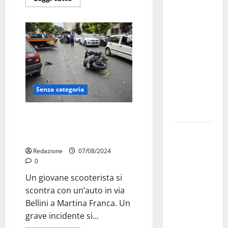
investe
sulle
famiglie: in
arrivo tre
seminari
dedicati ad
adolescenti,
Senza categoria
genitori ed
empatia
Ultim’ora: Grave incidente a
Martina Franca, giovane
Aeronautica
scooterista ferito
Militare, al
Redazione
07/08/2024
16° Stormo
0
di Martina
Un giovane scooterista si
Franca
scontra con un’auto in via
consegnati
Bellini a Martina Franca. Un
i Baschi Blu
grave incidente si...
ai 15 nuovi