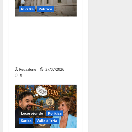
In città
Politica
Martina Franca, Marraffa
attacca Regione e Comune:
“Nuovi medici solo a
novembre. Faremo accesso
agli atti su Tari, rifiuti e
bilancio”
Redazione
27/07/2026
0
Locorotondo
Politica
Satira
Valle d'Itria