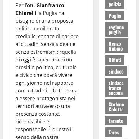
polizia
Per l’
on.
Gianfranco
Chiarelli
la Puglia ha
Puglia
bisogno di una proposta
regione
politica equilibrata,
puglia
credibile, capace di parlare
Renzo
ai cittadini senza slogan e
Rubino
senza estremismi: «quella
Rifiuti
di oggi è l’apertura di un
presidio politico, culturale
sindaco
e civico che dovrà vivere
sindaco
ogni giorno nel rapporto
franco
con i cittadini. L’UDC torna
ancona
a essere protagonista nei
Stefano
territori attraverso una
Coletta
presenza costante,
taranto
riconoscibile e
responsabile. È questo il
Tares
senso della nostra