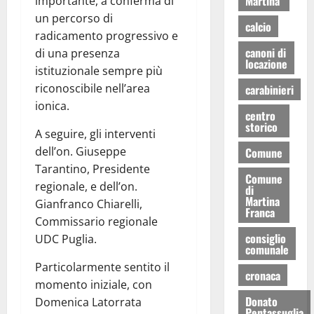
Martina
importante, a conferma di
un percorso di
calcio
radicamento progressivo e
canoni di
di una presenza
locazione
istituzionale sempre più
riconoscibile nell’area
carabinieri
ionica.
centro
storico
A seguire, gli interventi
dell’on. Giuseppe
Comune
Tarantino, Presidente
Comune
regionale, e dell’on.
di
Martina
Gianfranco Chiarelli,
Franca
Commissario regionale
consiglio
UDC Puglia.
comunale
Particolarmente sentito il
cronaca
momento iniziale, con
Donato
Domenica Latorrata
Pentassuglia