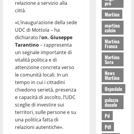
pro
relazione a servizio alla
città.
Martina
«L’inaugurazione della sede
martina
calcio
UDC di Mottola – ha
dichiarato l’
on. Giuseppe
Martina
Tarantino
– rappresenta
Franca
un segnale importante di
Martina
vitalità politica e di
Sera
attenzione concreta verso
News
le comunità locali. In un
Martina
tempo in cui i cittadini
Ospedale
chiedono serietà, presenza
e capacità di ascolto, l’UDC
palazzo
ducale
sceglie di investire sui
territori, sulle persone e su
Pd
una politica fatta di
Pdl
relazioni autentiche».