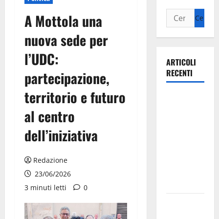
A Mottola una
nuova sede per
l’UDC:
ARTICOLI
RECENTI
partecipazione,
territorio e futuro
Ospedale di
Martina
al centro
Franca,
dell’iniziativa
Forza Italia
annuncia la
protesta:
Redazione
sit-in lunedì
23/06/2026
10 agosto
3 minuti letti
0
Il Comune
di Martina