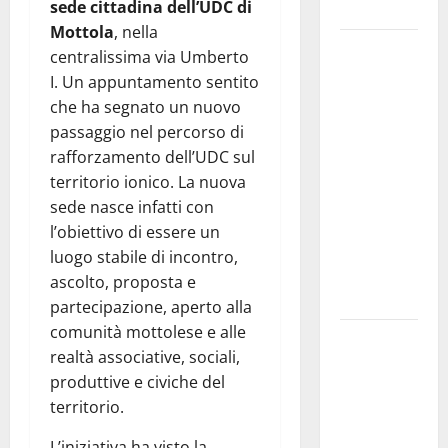
sede cittadina dell’UDC di
e gli orari
Mottola
, nella
Martina
centralissima via Umberto
Franca
I. Un appuntamento sentito
investe
che ha segnato un nuovo
sulle
passaggio nel percorso di
famiglie: in
rafforzamento dell’UDC sul
arrivo tre
territorio ionico. La nuova
seminari
sede nasce infatti con
dedicati ad
l’obiettivo di essere un
adolescenti,
luogo stabile di incontro,
genitori ed
ascolto, proposta e
empatia
partecipazione, aperto alla
comunità mottolese e alle
Aeronautica
realtà associative, sociali,
Militare, al
produttive e civiche del
16° Stormo
territorio.
di Martina
Franca
L’iniziativa ha visto la