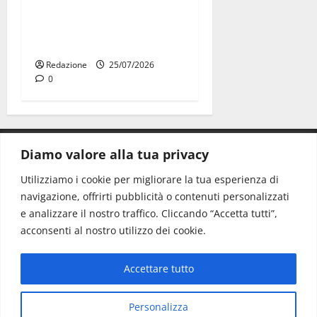
Martina Franca: Il sindaco
non ha fatto le scuse alla
Lillo
Redazione
25/07/2026
0
Diamo valore alla tua privacy
CONTATTI.
Utilizziamo i cookie per migliorare la tua esperienza di
navigazione, offrirti pubblicità o contenuti personalizzati
Redazione:
redazione@www.martinasera.it
e analizzare il nostro traffico. Cliccando “Accetta tutti”,
Direttore:
direttore@www.martinasera.it
acconsenti al nostro utilizzo dei cookie.
Info & Commerciale:
info@www.martinasera.it
Accettare tutto
Home
News
Vivere la città
EVENTI
Salute
Il Blog del Direttore
Contatti
Personalizza