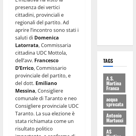
consegnati
presenza dei vertici
i Baschi Blu
cittadini, provinciali e
ai 15 nuovi
regionali del partito. Ad
Fucilieri
aprire l’incontro sono stati i
dell’Aria
saluti di
Domenica
Latorrata
, Commissaria
cittadina UDC Mottola,
dell’avv.
Francesco
TAGS
D’Errico
, Commissario
provinciale del partito, e
A.S.
Martina
del dott.
Emiliano
Franca
Messina
, Consigliere
comunale di Taranto e neo
acqua
sprecata
Consigliere provinciale UDC
Taranto. La sua elezione è
Antonio
Martucci
stata richiamata come un
risultato politico
AS