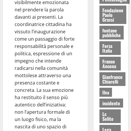
visibilmente emozionata
nel prendere la parola
Fondazione
Paolo
davanti ai presenti. La
Grassi
coordinatrice cittadina ha
fontane
vissuto l’inaugurazione
pubbliche
come un passaggio di forte
Forza
responsabilità personale e
Italia
politica, espressione di un
impegno che intende
Franco
Ancona
radicarsi nella comunità
mottolese attraverso una
Gianfranco
Chiarelli
presenza costante e
concreta. La sua emozione
Ilva
ha restituito il senso più
incidente
autentico dell’iniziativa:
non l’apertura formale di
Lc
Solito
un luogo fisico, ma la
nascita di uno spazio di
Lega