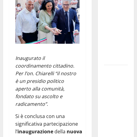
Franca
pubblica il
bando
alloggi ERP
2026:
domande
dal 26
Inaugurato il
agosto
coordinamento cittadino.
La gara
Per l’on. Chiarelli “il nostro
ciclistica
è un presidio politico
dei Giochi
aperto alla comunità,
attraversa
fondato su ascolto e
Martina
radicamento”
.
Franca:
Si è conclusa con una
ecco le
significativa partecipazione
strade
l’
inaugurazione
della
nuova
interessate