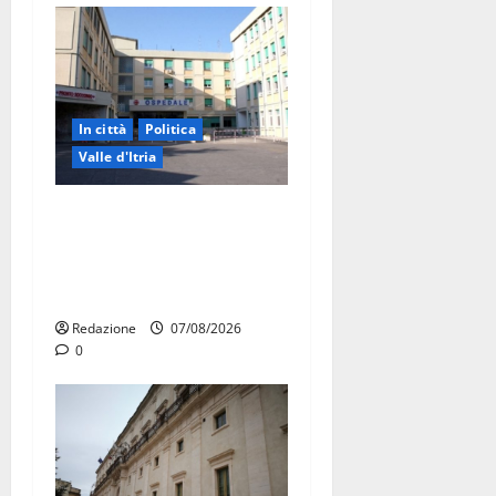
In città
Politica
Valle d'Itria
Ospedale di Martina Franca,
Forza Italia annuncia la
protesta: sit-in lunedì 10
agosto
Redazione
07/08/2026
0