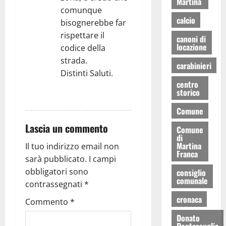
Martina
comunque
calcio
bisognerebbe far
rispettare il
canoni di
locazione
codice della
strada.
carabinieri
Distinti Saluti.
centro
storico
RISPONDI
Comune
Lascia un commento
Comune
di
Martina
Il tuo indirizzo email non
Franca
sarà pubblicato.
I campi
obbligatori sono
consiglio
comunale
contrassegnati
*
cronaca
Commento
*
Donato
Pentassuglia