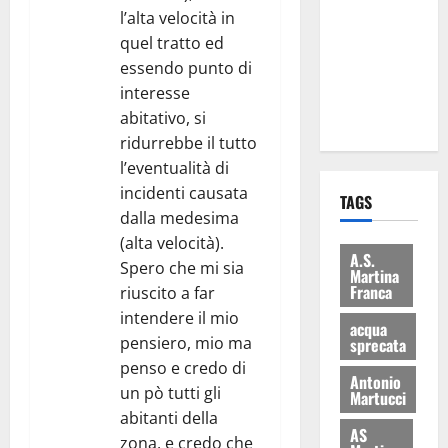
eccellenze
l’alta velocità in
universitarie
quel tratto ed
italiane:
essendo punto di
premiate a
interesse
Montecitorio
abitativo, si
ridurrebbe il tutto
l’eventualità di
incidenti causata
TAGS
dalla medesima
(alta velocità).
A.S.
Spero che mi sia
Martina
Franca
riuscito a far
intendere il mio
acqua
pensiero, mio ma
sprecata
penso e credo di
Antonio
un pò tutti gli
Martucci
abitanti della
AS
zona, e credo che