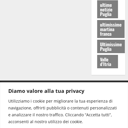
ultime
notizie
Puglia
ultimissime
martina
franca
Ultimissime
Puglia
Valle
d'Itria
Diamo valore alla tua privacy
CONTATTI.
Utilizziamo i cookie per migliorare la tua esperienza di
navigazione, offrirti pubblicità o contenuti personalizzati
Redazione:
redazione@www.martinasera.it
e analizzare il nostro traffico. Cliccando “Accetta tutti”,
Direttore:
direttore@www.martinasera.it
acconsenti al nostro utilizzo dei cookie.
Info & Commerciale:
info@www.martinasera.it