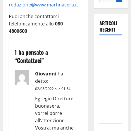
redazione@www.martinasera.it
Puoi anche contattarci
ARTICOLI
telefonicamente allo
080
RECENTI
4800600
Martina
1 ha pensato a
Franca
investe
“
Contattaci
”
sulle
famiglie: in
Giovanni
ha
arrivo tre
detto:
seminari
02/05/2022 alle 01:54
dedicati ad
Egregio Direttore
adolescenti,
buonasera,
genitori ed
vorrei porre
empatia
all’attenzione
Vostra, ma anche
Aeronautica