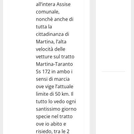
all’intera Assise
Militare, al
comunale,
16° Stormo
nonchè anche di
di Martina
tutta la
Franca
cittadinanza di
consegnati
Martina, l’alta
i Baschi Blu
velocità delle
ai 15 nuovi
vetture sul tratto
Fucilieri
Martina-Taranto
dell’Aria
Ss 172 in ambo i
Martina
sensi di marcia
Franca,
ove vige l’attuale
Marraffa
limite di 50 km. Il
attacca
tutto lo vedo ogni
Regione e
santissimo giorno
Comune:
specie nel tratto
“Nuovi
ove io abito e
medici solo
risiedo, tra le 2