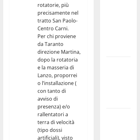
a
rotatorie, più
novembre.
precisamente nel
Faremo
tratto San Paolo-
accesso agli
Centro Carni.
atti su Tari,
Per chi proviene
rifiuti e
da Taranto
bilancio”
direzione Martina,
dopo la rotatoria
Martina
e la masseria di
Franca: Il
Lanzo, proporrei
sindaco non
o l’installazione (
ha fatto le
con tanto di
scuse alla
avviso di
Lillo
presenza) e/o
Due giovani
rallentatori a
di Martina
terra di velocità
Franca tra
(tipo dossi
le
artificiali), visto