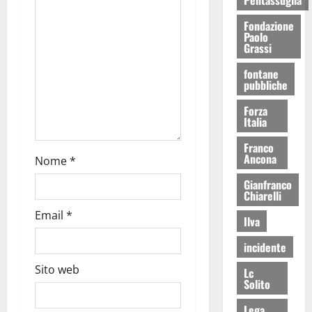
Fondazione
Paolo
Grassi
fontane
pubbliche
Forza
Italia
Franco
Ancona
Nome
*
Gianfranco
Chiarelli
Email
*
Ilva
incidente
Sito web
Lc
Solito
Lega