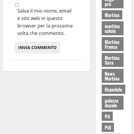
pro
Salva il mio nome, email
Martina
e sito web in questo
martina
browser per la prossima
calcio
volta che commento.
Martina
Franca
Martina
Sera
News
Martina
Ospedale
palazzo
ducale
Pd
Pdl