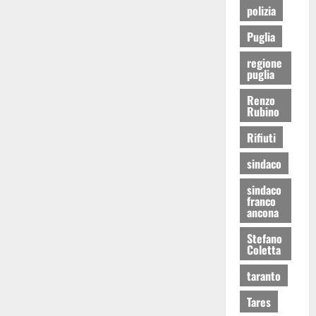
polizia
Puglia
regione
puglia
Renzo
Rubino
Rifiuti
sindaco
sindaco
franco
ancona
Stefano
Coletta
taranto
Tares