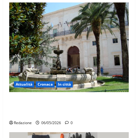
Attualità
Cronaca
In città
Martina Franca, presunte tangenti sul verde
pubblico: la Procura chiede il carcere per un
funzionario
Redazione
06/05/2026
0