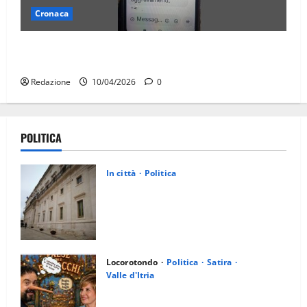
Cronaca
Truffa SMS TARI, allerta del Comune di Martina
Franca
Redazione
10/04/2026
0
POLITICA
In città
Politica
Martina Franca, Marraffa attacca
Regione e Comune: “Nuovi medici solo a
novembre. Faremo accesso agli atti su
Tari, rifiuti e bilancio”
27/07/2026
0
Locorotondo
Politica
Satira
Valle d'Itria
Martina Franca: Il sindaco non ha fatto
le scuse alla Lillo