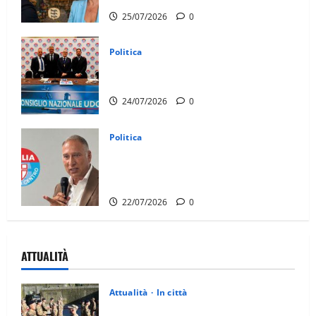
25/07/2026
0
Politica
UDC, Consiglio nazionale a Roma: la
Puglia pronta alle prossime sfide
24/07/2026
0
Politica
Messina (UDC): “non chiamatelo
riequilibrio, è un taglio alla sanità della
provincia di Taranto”
22/07/2026
0
ATTUALITÀ
Attualità
In città
Aeronautica Militare, al 16° Stormo di