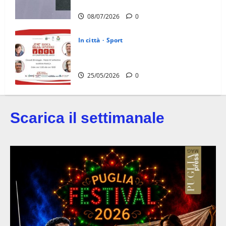
riflettere famiglie e società sportive
08/07/2026
0
In città
Sport
“Un Campione per Amico” arriva a
Martina Franca
25/05/2026
0
Scarica il settimanale