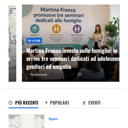
In città
Martina Franca investe sulle famiglie: in
arrivo tre seminari dedicati ad adolescenti,
genitori ed empatia
Redazione
03/08/2026
0
PIÙ RECENTI
POPOLARI
EVENTI
Sport
La gara ciclistica dei Giochi attraversa