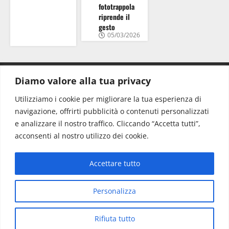
fototrappola
riprende il
gesto
05/03/2026
Diamo valore alla tua privacy
CONTATTI.
Utilizziamo i cookie per migliorare la tua esperienza di
navigazione, offrirti pubblicità o contenuti personalizzati
Redazione:
redazione@www.martinasera.it
e analizzare il nostro traffico. Cliccando “Accetta tutti”,
Direttore:
direttore@www.martinasera.it
acconsenti al nostro utilizzo dei cookie.
Info & Commerciale:
info@www.martinasera.it
Accettare tutto
Home
News
Vivere la città
EVENTI
Salute
Il Blog del Direttore
Contatti
Personalizza
Copyright © All rights reserved.
|
MoreNews
di AF
Rifiuta tutto
themes.