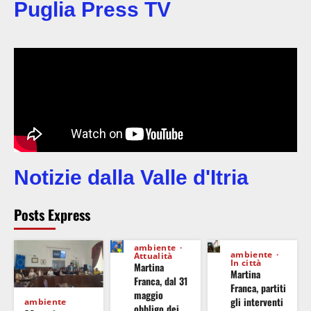
Puglia Press TV
Notizie dalla Valle d'Itria
Posts Express
ambiente
ambiente
Attualità
In città
Martina
Martina
Franca, dal 31
Franca, partiti
maggio
gli interventi
ambiente
obbligo dei