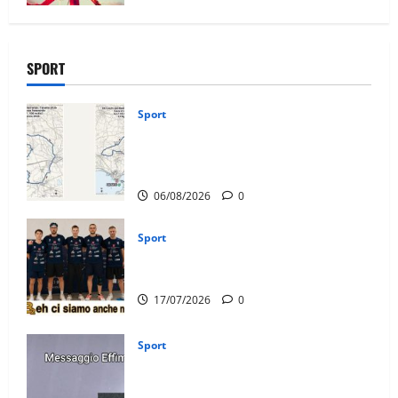
SPORT
Sport
La gara ciclistica dei Giochi attraversa
Martina Franca: ecco le strade
interessate e gli orari
06/08/2026
0
Sport
Olimpia Martina, doppio salto nei vertici
nazionali
17/07/2026
0
Sport
Martina Franca, lettere effimere ai
giovani calciatori: il caso che fa