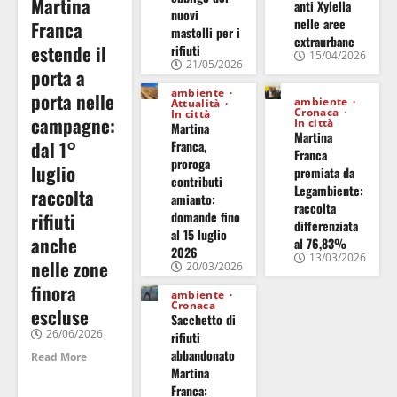
Martina
anti Xylella
nuovi
nelle aree
Franca
mastelli per i
extraurbane
estende il
rifiuti
15/04/2026
21/05/2026
porta a
ambiente
porta nelle
ambiente
Attualità
Cronaca
In città
campagne:
In città
Martina
Martina
dal 1°
Franca,
Franca
proroga
luglio
premiata da
contributi
Legambiente:
raccolta
amianto:
raccolta
domande fino
rifiuti
differenziata
al 15 luglio
anche
al 76,83%
2026
13/03/2026
nelle zone
20/03/2026
finora
ambiente
Cronaca
escluse
Sacchetto di
26/06/2026
rifiuti
abbandonato
Read More
Martina
Franca: