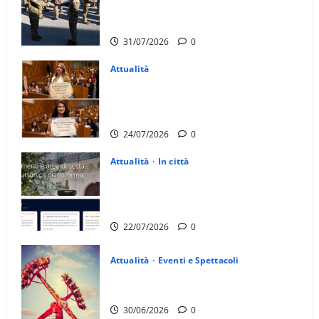
Martina Franca consegnati i Baschi Blu
ai 15 nuovi Fucilieri dell’Aria
31/07/2026
0
Attualità
Due giovani di Martina Franca tra le
eccellenze universitarie italiane:
premiate a Montecitorio
24/07/2026
0
Attualità
In città
Parcheggi a Martina Franca, cambia
tutto: abbonamenti online sul nuovo
portale Muvin
22/07/2026
0
Attualità
Eventi e Spettacoli
Luna park al Pergolo, bus gratis e
giostre gratuite per i bambini
30/06/2026
0