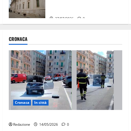
solo a novembre. Faremo accesso agli
atti su Tari, rifiuti e bilancio”
27/07/2026
0
CRONACA
Cronaca
In città
Auto in fiamme, intervengono i Vigili del Fuoco
Redazione
14/05/2026
0