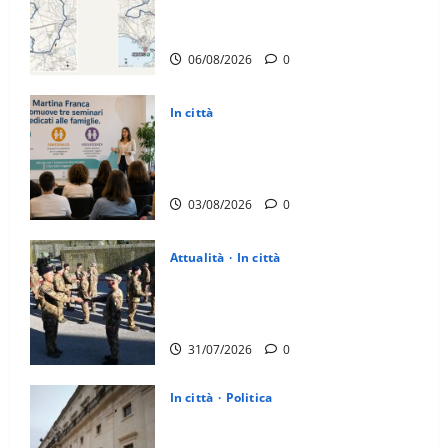
Martina Franca: ecco le strade
interessate e gli orari
06/08/2026
0
In città
Martina Franca investe sulle famiglie:
in arrivo tre seminari dedicati ad
adolescenti, genitori ed empatia
03/08/2026
0
Attualità
In città
Aeronautica Militare, al 16° Stormo di
Martina Franca consegnati i Baschi
Blu ai 15 nuovi Fucilieri dell’Aria
31/07/2026
0
In città
Politica
Martina Franca, Marraffa attacca
Regione e Comune: “Nuovi medici