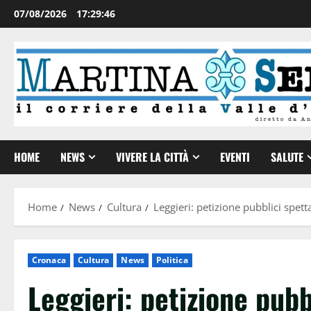
07/08/2026
17:29:47
HOME
NEWS
VIVERE LA CITTÀ
EVENTI
SALUTE
Home
News
Cultura
Leggieri: petizione pubblici spet
Cronaca
Cultura
News
Politica
Leggieri: petizione pubb