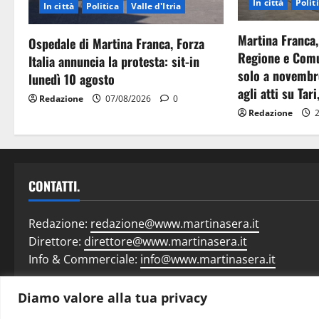
In città
Polit
In città
Politica
Valle d'Itria
Martina Franca,
Ospedale di Martina Franca, Forza
Regione e Comu
Italia annuncia la protesta: sit-in
solo a novembr
lunedì 10 agosto
agli atti su Tari
Redazione
07/08/2026
0
Redazione
2
CONTATTI.
Redazione:
redazione@www.martinasera.it
Direttore:
direttore@www.martinasera.it
Info & Commerciale:
info@www.martinasera.it
Diamo valore alla tua privacy
Home
N