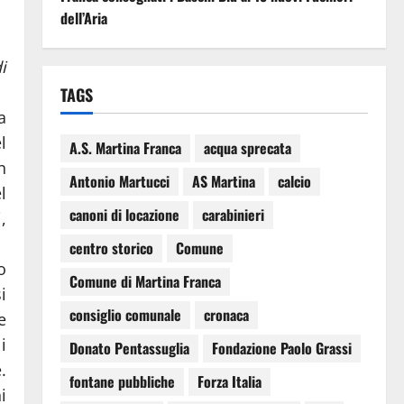
dell’Aria
i
TAGS
a
l
A.S. Martina Franca
acqua sprecata
n
Antonio Martucci
AS Martina
calcio
l
canoni di locazione
carabinieri
,
centro storico
Comune
o
Comune di Martina Franca
i
consiglio comunale
cronaca
e
i
Donato Pentassuglia
Fondazione Paolo Grassi
.
fontane pubbliche
Forza Italia
i