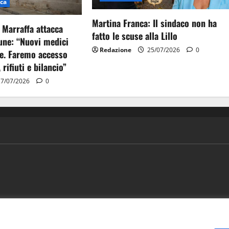
ica
Martina Franca: Il sindaco non ha
 Marraffa attacca
fatto le scuse alla Lillo
ne: “Nuovi medici
Redazione
25/07/2026
0
e. Faremo accesso
, rifiuti e bilancio”
7/07/2026
0
ews
Vivere la città
EVENTI
Salute
Il Blog del Direttore