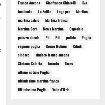
Franco Ancona
Gianfranco Chiarelli
Ilva
a
i
incidente
Lc Solito
Lega pro
Martina
a
martina calcio
Martina Franca
i
Martina Sera
News Martina
Ospedale
o
palazzo ducale
Pd
Pdl
polizia
Puglia
a
regione puglia
Renzo Rubino
Rifiuti
o
sindaco
sindaco franco ancona
Stefano Coletta
taranto
Tares
ultime notizie Puglia
ultimissime martina franca
Ultimissime Puglia
Valle d'Itria