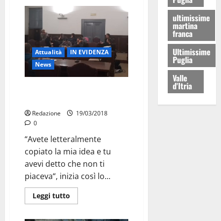
ultimissime
martina
franca
Ultimissime
Attualità
IN EVIDENZA
Puglia
News
Valle
d'Itria
E l’Assessore fa saltare i nervi
anche al Messia
Redazione
19/03/2018
0
“Avete letteralmente
copiato la mia idea e tu
avevi detto che non ti
piaceva“, inizia così lo...
Leggi tutto