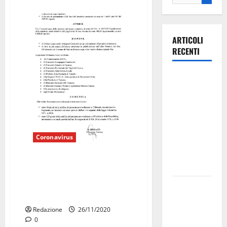
ARTICOLI
RECENTI
Ospedale di
Martina
Franca,
Forza Italia
annuncia la
Coronavirus
protesta:
sit-in lunedì
Coronavirus. Il sindaco Ancona
10 agosto
con ordinanza sindacale n 59
del 26 Novembre dispone
Il Comune
quanto segue:
di Martina
Redazione
26/11/2020
Franca
0
pubblica il