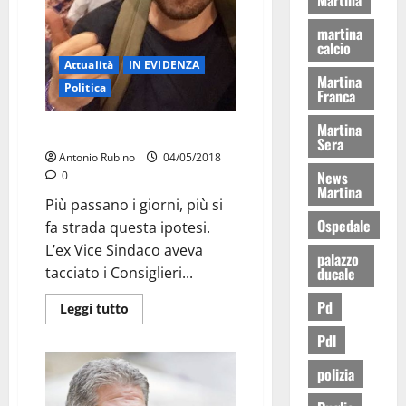
martina
calcio
Attualità
IN EVIDENZA
Martina
Politica
Franca
Martina
FORSE COLETTA AVEVA RAGIONE
Sera
Antonio Rubino
04/05/2018
News
0
Martina
Più passano i giorni, più si
Ospedale
fa strada questa ipotesi.
L’ex Vice Sindaco aveva
palazzo
ducale
tacciato i Consiglieri...
Pd
Leggi tutto
Pdl
polizia