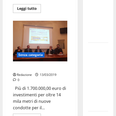
bando
Leggi tutto
alloggi ERP
2026:
domande
dal 26
agosto
La gara
ciclistica
Senza categoria
dei Giochi
attraversa
Arriva il gas a San Paolo
Martina
Redazione
13/03/2019
Franca:
0
ecco le
Più di 1.700.000,00 euro di
strade
investimenti per oltre 14
interessate
mila metri di nuove
e gli orari
condotte per il...