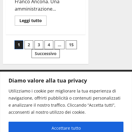
Franco Ancona. Una
amministrazione...
Leggi tutto
1
2
3
4
…
15
Successivo
Diamo valore alla tua privacy
CONTATTI.
Utilizziamo i cookie per migliorare la tua esperienza di
navigazione, offrirti pubblicità o contenuti personalizzati
Redazione:
redazione@www.martinasera.it
e analizzare il nostro traffico. Cliccando “Accetta tutti”,
Direttore:
direttore@www.martinasera.it
acconsenti al nostro utilizzo dei cookie.
Info & Commerciale:
info@www.martinasera.it
Accettare tutto