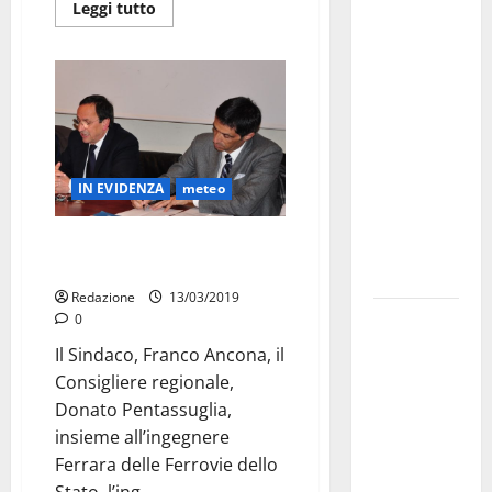
Martina
Leggi tutto
Franca
investe
sulle
famiglie: in
arrivo tre
seminari
IN EVIDENZA
meteo
dedicati ad
adolescenti,
Sopralluogo per la ripresa del
genitori ed
procedimento a Cupa
empatia
Redazione
13/03/2019
Aeronautica
0
Militare, al
Il Sindaco, Franco Ancona, il
16° Stormo
Consigliere regionale,
di Martina
Donato Pentassuglia,
Franca
insieme all’ingegnere
consegnati
Ferrara delle Ferrovie dello
i Baschi Blu
Stato, l’ing....