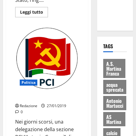
ai 15 nuovi
Leggi tutto
Fucilieri
dell’Aria
TAGS
A.S.
Martina
Franca
Politica
acqua
sprecata
Ancona incontra il PCI
Antonio
Martucci
Redazione
27/01/2019
0
AS
Martina
Nei giorni scorsi, una
delegazione della sezione
calcio