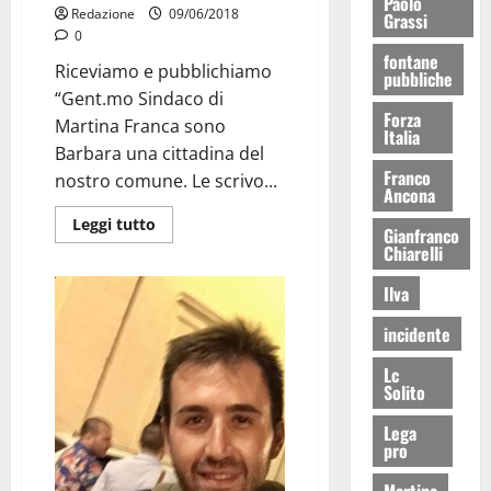
Paolo
Redazione
09/06/2018
Grassi
0
fontane
Riceviamo e pubblichiamo
pubbliche
“Gent.mo Sindaco di
Forza
Martina Franca sono
Italia
Barbara una cittadina del
Franco
nostro comune. Le scrivo...
Ancona
Leggi tutto
Gianfranco
Chiarelli
Ilva
incidente
Lc
Solito
Lega
pro
Martina