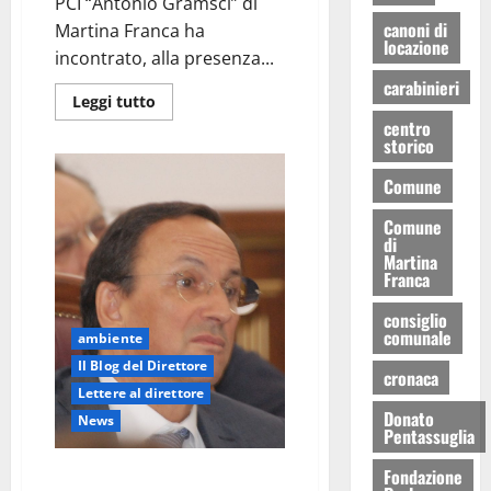
PCI “Antonio Gramsci” di
canoni di
Martina Franca ha
locazione
incontrato, alla presenza...
carabinieri
Leggi tutto
centro
storico
Comune
Comune
di
Martina
Franca
consiglio
comunale
ambiente
Il Blog del Direttore
cronaca
Lettere al direttore
Donato
News
Pentassuglia
Caro Sindaco ti scrivo
Fondazione