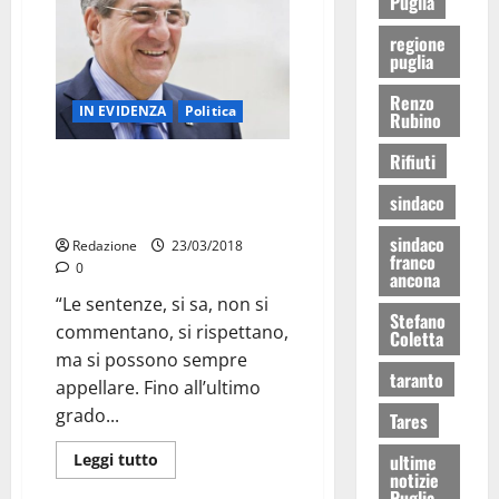
Puglia
regione
puglia
Renzo
IN EVIDENZA
Politica
Rubino
Rifiuti
Chiarelli: “Sentenza TAR:
attendiamo fiduciosi il Consiglio
sindaco
di Stato”
sindaco
Redazione
23/03/2018
franco
0
ancona
“Le sentenze, si sa, non si
Stefano
commentano, si rispettano,
Coletta
ma si possono sempre
taranto
appellare. Fino all’ultimo
grado...
Tares
Leggi tutto
ultime
notizie
Puglia