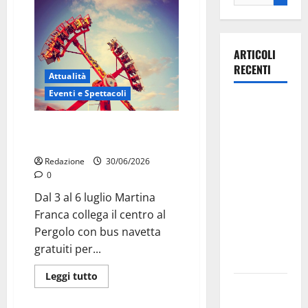
ARTICOLI
RECENTI
Attualità
Eventi e Spettacoli
La gara
ciclistica
Luna park al Pergolo, bus gratis
dei Giochi
e giostre gratuite per i bambini
attraversa
Redazione
30/06/2026
Martina
0
Franca:
Dal 3 al 6 luglio Martina
ecco le
Franca collega il centro al
strade
Pergolo con bus navetta
interessate
gratuiti per...
e gli orari
Leggi tutto
Martina
Franca