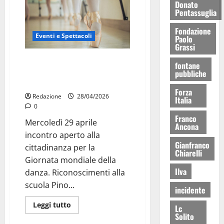
Donato
Pentassuglia
Fondazione
Eventi e Spettacoli
Paolo
Grassi
Danza a Martina Franca, Palazzo
fontane
Ducale celebra i 45 anni della
pubbliche
scuola Arabesque
Forza
Redazione
28/04/2026
Italia
0
Franco
Mercoledì 29 aprile
Ancona
incontro aperto alla
Gianfranco
cittadinanza per la
Chiarelli
Giornata mondiale della
Ilva
danza. Riconoscimenti alla
scuola Pino...
incidente
Leggi tutto
Lc
Solito