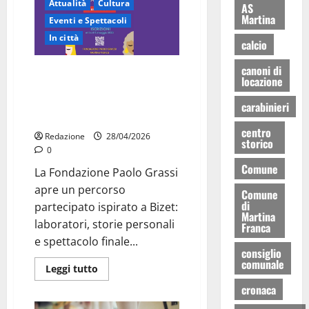
Attualità
Cultura
AS
Martina
Eventi e Spettacoli
In città
calcio
canoni di
“Carmen e le altre ragazze
locazione
straordinarie”: l’opera di
comunità arriva a Martina
carabinieri
Franca
centro
Redazione
28/04/2026
storico
0
Comune
La Fondazione Paolo Grassi
apre un percorso
Comune
di
partecipato ispirato a Bizet:
Martina
laboratori, storie personali
Franca
e spettacolo finale...
consiglio
comunale
Leggi tutto
cronaca