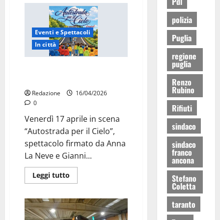
Pdl
polizia
Eventi e Spettacoli
Puglia
In città
regione
puglia
Martina Franca, il musical
dedicato a Carlo Acutis
Renzo
Rubino
Redazione
16/04/2026
0
Rifiuti
Venerdì 17 aprile in scena
sindaco
“Autostrada per il Cielo”,
spettacolo firmato da Anna
sindaco
franco
La Neve e Gianni...
ancona
Leggi tutto
Stefano
Coletta
taranto