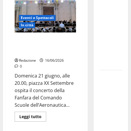
investe
sulle
Eventi e Spettacoli
famiglie: in
In città
arrivo tre
seminari
La Fanfara dell’Aeronautica
dedicati ad
Militare suona in piazza a
adolescenti,
Martina Franca
genitori ed
Redazione
16/06/2026
empatia
0
Aeronautica
Domenica 21 giugno, alle
Militare, al
20.00, piazza XX Settembre
16° Stormo
ospita il concerto della
di Martina
Fanfara del Comando
Franca
Scuole dell’Aeronautica...
consegnati
Leggi tutto
i Baschi Blu
ai 15 nuovi