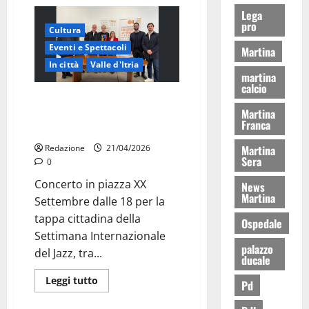
Lega
pro
Cultura
Eventi e Spettacoli
Martina
In città
Valle d'Itria
martina
calcio
Martina Franca celebra la
Martina
Giornata Internazionale del Jazz
Franca
il 25 aprile
Redazione
21/04/2026
Martina
Sera
0
Concerto in piazza XX
News
Martina
Settembre dalle 18 per la
tappa cittadina della
Ospedale
Settimana Internazionale
palazzo
del Jazz, tra...
ducale
Leggi tutto
Pd