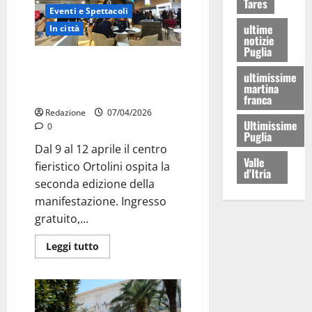
Tares
Eventi e Spettacoli
ultime
In città
notizie
Puglia
Expocasa torna a Martina
ultimissime
Franca: quattro giorni dedicati a
martina
edilizia, design e formazione
franca
Redazione
07/04/2026
Ultimissime
0
Puglia
Dal 9 al 12 aprile il centro
Valle
fieristico Ortolini ospita la
d'Itria
seconda edizione della
manifestazione. Ingresso
gratuito,...
Leggi tutto