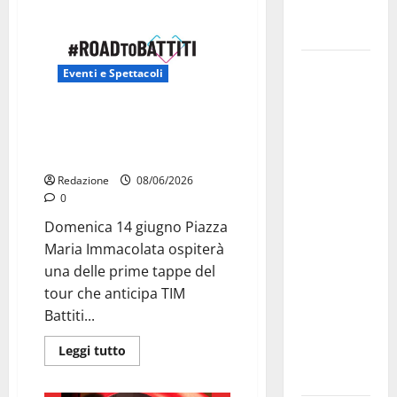
Fucilieri
dell’Aria
Martina
Eventi e Spettacoli
Franca,
Marraffa
Road to Battiti 2026 arriva a
attacca
Martina Franca con Raf e Fred
Regione e
De Palma
Comune:
Redazione
08/06/2026
“Nuovi
0
medici solo
Domenica 14 giugno Piazza
a
Maria Immacolata ospiterà
novembre.
una delle prime tappe del
Faremo
tour che anticipa TIM
accesso agli
Battiti...
atti su Tari,
Leggi tutto
rifiuti e
bilancio”