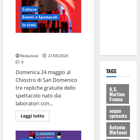
Martina
Cultura
Franca: Il
Eventi e Spettacoli
sindaco non
In città
ha fatto le
scuse alla
Martina Franca, la Carmen
Lillo
diventa opera di comunità
Redazione
21/05/2026
0
TAGS
Domenica 24 maggio al
Chiostro di San Domenico
tre repliche gratuite dello
A.S.
Martina
spettacolo nato dai
Franca
laboratori con...
acqua
sprecata
Leggi tutto
Antonio
Martucci