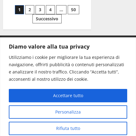
1
2
3
4
…
50
Successivo
Diamo valore alla tua privacy
CONTATTI.
Utilizziamo i cookie per migliorare la tua esperienza di
navigazione, offrirti pubblicità o contenuti personalizzati
Redazione:
redazione@www.martinasera.it
e analizzare il nostro traffico. Cliccando “Accetta tutti”,
Direttore:
direttore@www.martinasera.it
acconsenti al nostro utilizzo dei cookie.
Info & Commerciale:
info@www.martinasera.it
Accettare tutto
Home
News
Vivere la città
EVENTI
Salute
Il Blog del Direttore
Contatti
Personalizza
Copyright © All rights reserved.
|
MoreNews
di AF
Rifiuta tutto
themes.