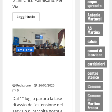
Gianfranco Palmisano. Per
acqua
sprecata
Via...
Antonio
Leggi tutto
Martucci
AS
Martina
calcio
canoni di
ambiente
locazione
Martina Franca estende il porta
carabinieri
a porta nelle campagne: dal 1°
centro
luglio raccolta rifiuti anche
storico
nelle zone finora escluse
Comune
Redazione
26/06/2026
0
Comune
Dal 1° luglio partirà la fase
di
Martina
di avvio dell’estensione del
Franca
servizio di raccolta porta a