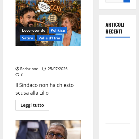
ARTICOLI
Locorotondo
Politica
RECENTI
Satira
Valle d'Itria
Il Comune
Martina Franca: Il sindaco non
di Martina
ha fatto le scuse alla Lillo
Franca
Redazione
25/07/2026
pubblica il
0
bando
Il Sindaco non ha chiesto
alloggi ERP
scusa alla Lillo
2026:
domande
Leggi tutto
dal 26
agosto
La gara
ciclistica