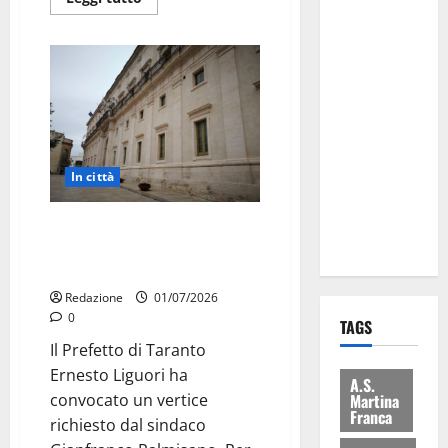
Comune:
“Nuovi
medici solo
a
novembre.
Faremo
accesso agli
In città
atti su Tari,
rifiuti e
Via Leone XIII, controlli
bilancio”
rafforzati a Martina Franca dopo
il vertice in Prefettura
Redazione
01/07/2026
0
TAGS
Il Prefetto di Taranto
Ernesto Liguori ha
A.S.
Martina
convocato un vertice
Franca
richiesto dal sindaco