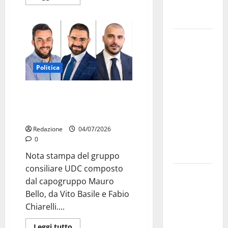
genitori ed
empatia
Aeronautica
Militare, al
16° Stormo
Politica
di Martina
Franca
UDC Martina Franca: “La città
consegnati
non può pagare il prezzo delle
i Baschi Blu
tensioni nella maggioranza”
ai 15 nuovi
Redazione
04/07/2026
Fucilieri
0
dell’Aria
Nota stampa del gruppo
consiliare UDC composto
Martina
dal capogruppo Mauro
Franca,
Bello, da Vito Basile e Fabio
Marraffa
Chiarelli....
attacca
Regione e
Leggi tutto