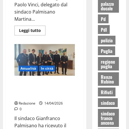
palazzo
Paolo Vinci, delegato dal
ducale
sindaco Palmisano
Pd
Martina...
Pdl
Leggi tutto
polizia
Puglia
regione
puglia
Attualità
In città
Renzo
Rubino
Il 16° Stormo resta a Martina
Franca, visita del Capo di Stato
Rifiuti
Maggiore a Palazzo Ducale
sindaco
Redazione
14/04/2026
0
sindaco
franco
Il sindaco Gianfranco
ancona
Palmisano ha ricevuto il