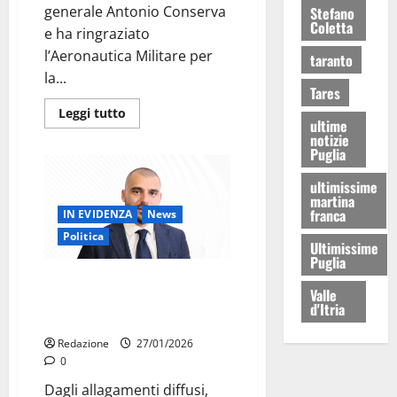
generale Antonio Conserva
Stefano
Coletta
e ha ringraziato
l’Aeronautica Militare per
taranto
la...
Tares
Leggi tutto
ultime
notizie
Puglia
ultimissime
martina
franca
IN EVIDENZA
News
Politica
Ultimissime
Puglia
Chiarelli (UDC): il maltempo
Valle
smaschera le responsabilità
d'Itria
dell’amministrazione Palmisano
Redazione
27/01/2026
0
Dagli allagamenti diffusi,