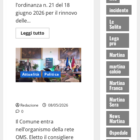
l’ordinanza n. 21 del 18
incidente
giugno 2026 per il rinnovo
delle...
Lc
Solito
Leggi tutto
Lega
pro
Martina
martina
calcio
Attualità
Politica
Martina
Franca
Martina Franca nel direttivo
nazionale della Rete Città Sane
Martina
Sera
Redazione
08/05/2026
0
News
Martina
Il Comune entra
nell’organismo della rete
Ospedale
OMS. Eletto il consigliere