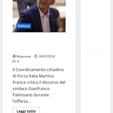
dei Giochi
attraversa
Martina
Franca:
Politica
ecco le
strade
Martina Franca, Forza Italia
interessate
critica Palmisano dopo il
e gli orari
discorso per i Santi Patroni
Redazione
09/07/2026
Martina
0
Franca
Il Coordinamento cittadino
investe
di Forza Italia Martina
sulle
Franca critica il discorso del
famiglie: in
sindaco Gianfranco
arrivo tre
Palmisano durante
seminari
l’offerta...
dedicati ad
adolescenti,
Leggi tutto