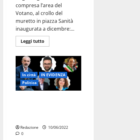
compresa l’area del
Votano, al crollo del
muretto in piazza Sanità
inaugurata a dicembre:...
Leggi tutto
In città
IN EVIDENZA
Politica
Pasquale Lasorsa: “Nunzia
Convertini? Falsa. Ancona?
Incomprensibile. Palmisano?
Cinico. Basta? Opportunista
Redazione
10/06/2022
0