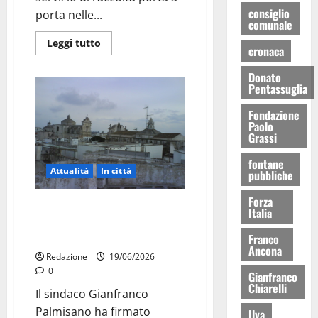
consiglio
porta nelle...
comunale
Leggi tutto
cronaca
Donato
Pentassuglia
Fondazione
Paolo
Grassi
fontane
Attualità
In città
pubbliche
Forza
Martina Franca rinnova il bianco
Italia
del centro storico, ordinanza
del sindaco Palmisano
Franco
Ancona
Redazione
19/06/2026
0
Gianfranco
Chiarelli
Il sindaco Gianfranco
Palmisano ha firmato
Ilva