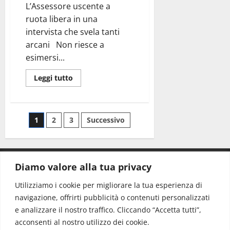
L’Assessore uscente a
ruota libera in una
intervista che svela tanti
arcani Non riesce a
esimersi...
Leggi tutto
1
2
3
Successivo
Diamo valore alla tua privacy
CONTATTI.
Utilizziamo i cookie per migliorare la tua esperienza di
navigazione, offrirti pubblicità o contenuti personalizzati
Redazione:
redazione@www.martinasera.it
e analizzare il nostro traffico. Cliccando “Accetta tutti”,
Direttore:
direttore@www.martinasera.it
acconsenti al nostro utilizzo dei cookie.
Info & Commerciale:
info@www.martinasera.it