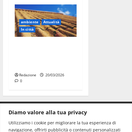
ambiente
Attualità
In città
Martina Franca, proroga
contributi amianto:
domande fino al 15 luglio
2026
Redazione
20/03/2026
0
Diamo valore alla tua privacy
CONTATTI.
Utilizziamo i cookie per migliorare la tua esperienza di
navigazione, offrirti pubblicità o contenuti personalizzati
Redazione:
redazione@www.martinasera.it