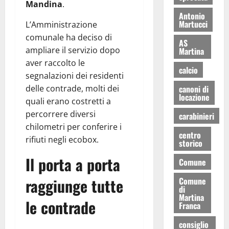
Mandina
.
Antonio
Martucci
L’Amministrazione
comunale ha deciso di
AS
ampliare il servizio dopo
Martina
aver raccolto le
calcio
segnalazioni dei residenti
canoni di
delle contrade, molti dei
locazione
quali erano costretti a
percorrere diversi
carabinieri
chilometri per conferire i
centro
rifiuti negli ecobox.
storico
Il porta a porta
Comune
raggiunge tutte
Comune
di
Martina
le contrade
Franca
consiglio