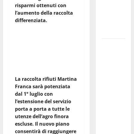
consegnati
risparmi ottenuti con
i Baschi Blu
l’aumento della raccolta
ai 15 nuovi
differenziata.
Fucilieri
dell’Aria
Segui il canale
PUGLIANEWS H24 su
Martina
Franca,
WhatsApp
Marraffa
attacca
Regione e
La raccolta rifiuti Martina
Comune:
Franca sarà potenziata
“Nuovi
dal 1° luglio con
medici solo
l’estensione del servizio
a
porta a porta a tutte le
novembre.
utenze dell’agro finora
Faremo
escluse. Il nuovo piano
accesso agli
consentirà di raggiungere