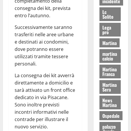
incidente
completamento della
consegna dei kit, prevista
Lc
entro l’autunno.
Solito
Lega
Successivamente saranno
pro
trasferiti nelle aree urbane
e destinati ai condomini,
Martina
dove potranno essere
martina
utilizzati tramite tessere
calcio
personali.
Martina
Franca
La consegna dei kit avverrà
direttamente a domicilio e
Martina
Sera
sarà attivato un front office
dedicato in via Pisacane.
News
Martina
Sono inoltre previsti
incontri informativi nelle
Ospedale
contrade per illustrare il
palazzo
nuovo servizio.