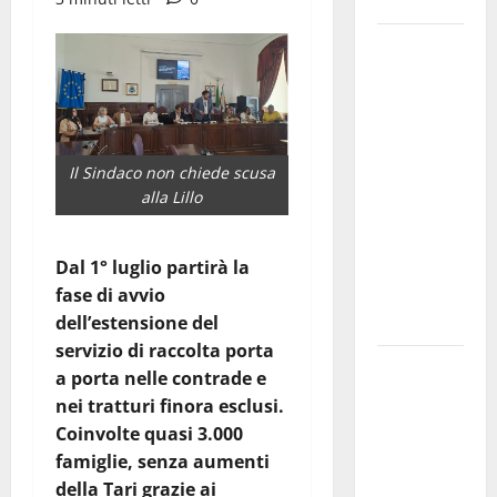
e gli orari
Martina
Franca
investe
sulle
famiglie: in
Il Sindaco non chiede scusa
arrivo tre
alla Lillo
seminari
dedicati ad
adolescenti,
Dal 1° luglio partirà la
genitori ed
fase di avvio
empatia
dell’estensione del
servizio di raccolta porta
Aeronautica
a porta nelle contrade e
Militare, al
nei tratturi finora esclusi.
16° Stormo
Coinvolte quasi 3.000
di Martina
famiglie, senza aumenti
Franca
della Tari grazie ai