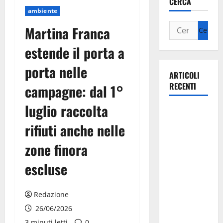
CERCA
ambiente
Martina Franca
estende il porta a
porta nelle
ARTICOLI
RECENTI
campagne: dal 1°
luglio raccolta
La gara
ciclistica
rifiuti anche nelle
dei Giochi
zone finora
attraversa
Martina
escluse
Franca:
ecco le
Redazione
strade
26/06/2026
interessate
3 minuti letti
0