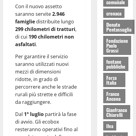
comunale
Con il nuovo assetto
cronaca
saranno servite
2.946
famiglie
distribuite lungo
Donato
Pentassuglia
299 chilometri di tratturi
,
di cui
190 chilometri non
Fondazione
asfaltati
.
Paolo
Grassi
Per garantire il servizio
fontane
saranno utilizzati nuovi
pubbliche
mezzi di dimensioni
Forza
ridotte, in grado di
Italia
percorrere anche le strade
Franco
rurali più strette e difficili
Ancona
da raggiungere.
Gianfranco
Dal
1° luglio
partirà la fase
Chiarelli
di avvio. Gli ecobox
Ilva
resteranno operativi fino al