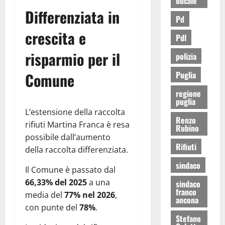
ducale
Differenziata in
Pd
crescita e
Pdl
risparmio per il
polizia
Puglia
Comune
regione
puglia
L’estensione della raccolta
Renzo
rifiuti Martina Franca è resa
Rubino
possibile dall’aumento
Rifiuti
della raccolta differenziata.
sindaco
Il Comune è passato dal
66,33% del 2025
a una
sindaco
franco
media del
77% nel 2026
,
ancona
con punte del
78%
.
Stefano