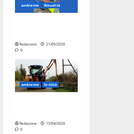
ambiente
Attualità
Martina Franca, dal 31
maggio obbligo dei nuovi
mastelli per i rifiuti
Redazione
21/05/2026
0
ambiente
In città
Martina Franca, partiti gli
interventi anti Xylella nelle
aree extraurbane
Redazione
15/04/2026
0