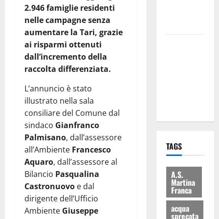
atti su Tari,
2.946 famiglie residenti
rifiuti e
nelle campagne senza
bilancio”
aumentare la Tari, grazie
Martina
ai risparmi ottenuti
Franca: Il
dall’incremento della
sindaco non
raccolta differenziata.
ha fatto le
L’annuncio è stato
scuse alla
illustrato nella sala
Lillo
consiliare del Comune dal
sindaco
Gianfranco
Palmisano
, dall’assessore
TAGS
all’Ambiente
Francesco
Aquaro
, dall’assessore al
A.S.
Bilancio
Pasqualina
Martina
Castronuovo
e dal
Franca
dirigente dell’Ufficio
acqua
Ambiente
Giuseppe
sprecata