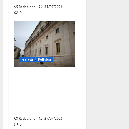
Redazione
31/07/2026
0
In città
Politica
Martina Franca, Marraffa
attacca Regione e Comune:
“Nuovi medici solo a
novembre. Faremo accesso
agli atti su Tari, rifiuti e
bilancio”
Redazione
27/07/2026
0