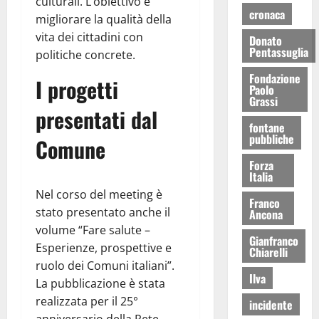
culturali. L’obiettivo è
cronaca
migliorare la qualità della
vita dei cittadini con
Donato
Pentassuglia
politiche concrete.
Fondazione
I progetti
Paolo
Grassi
presentati dal
fontane
pubbliche
Comune
Forza
Italia
Nel corso del meeting è
Franco
stato presentato anche il
Ancona
volume “Fare salute –
Gianfranco
Esperienze, prospettive e
Chiarelli
ruolo dei Comuni italiani”.
Ilva
La pubblicazione è stata
realizzata per il 25°
incidente