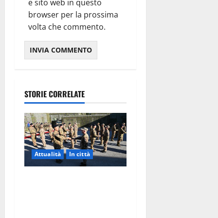
e sito web in questo
browser per la prossima
volta che commento.
STORIE CORRELATE
Attualità
In città
Aeronautica Militare, al 16°
Stormo di Martina Franca
consegnati i Baschi Blu ai
15 nuovi Fucilieri dell’Aria