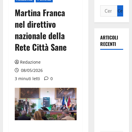
Martina Franca
nel direttivo
nazionale della
ARTICOLI
RECENTI
Rete Città Sane
La gara
Redazione
ciclistica
08/05/2026
dei Giochi
3 minuti letti
0
attraversa
Martina
Franca:
ecco le
strade
interessate
e gli orari