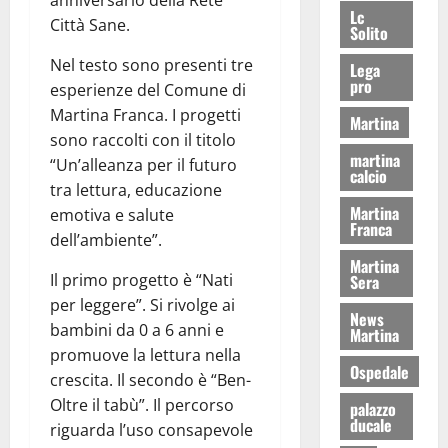
anniversario della Rete
Lc
Città Sane.
Solito
Nel testo sono presenti tre
Lega
pro
esperienze del Comune di
Martina Franca. I progetti
Martina
sono raccolti con il titolo
martina
“Un’alleanza per il futuro
calcio
tra lettura, educazione
Martina
emotiva e salute
Franca
dell’ambiente”.
Martina
Il primo progetto è “Nati
Sera
per leggere”. Si rivolge ai
News
bambini da 0 a 6 anni e
Martina
promuove la lettura nella
Ospedale
crescita. Il secondo è “Ben-
Oltre il tabù”. Il percorso
palazzo
ducale
riguarda l’uso consapevole