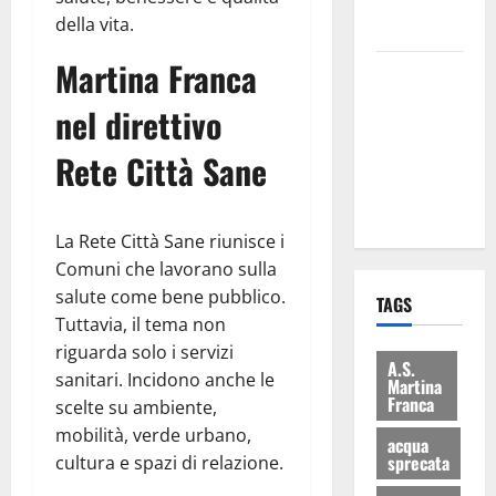
rifiuti e
della vita.
bilancio”
Martina Franca
Martina
Franca: Il
nel direttivo
sindaco non
ha fatto le
Rete Città Sane
scuse alla
Lillo
La Rete Città Sane riunisce i
Comuni che lavorano sulla
salute come bene pubblico.
TAGS
Tuttavia, il tema non
riguarda solo i servizi
A.S.
sanitari. Incidono anche le
Martina
Franca
scelte su ambiente,
mobilità, verde urbano,
acqua
sprecata
cultura e spazi di relazione.