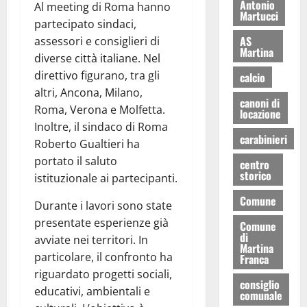
Antonio
Al meeting di Roma hanno
Martucci
partecipato sindaci,
AS
assessori e consiglieri di
Martina
diverse città italiane. Nel
direttivo figurano, tra gli
calcio
altri, Ancona, Milano,
canoni di
Roma, Verona e Molfetta.
locazione
Inoltre, il sindaco di Roma
carabinieri
Roberto Gualtieri ha
portato il saluto
centro
storico
istituzionale ai partecipanti.
Comune
Durante i lavori sono state
presentate esperienze già
Comune
di
avviate nei territori. In
Martina
particolare, il confronto ha
Franca
riguardato progetti sociali,
consiglio
educativi, ambientali e
comunale