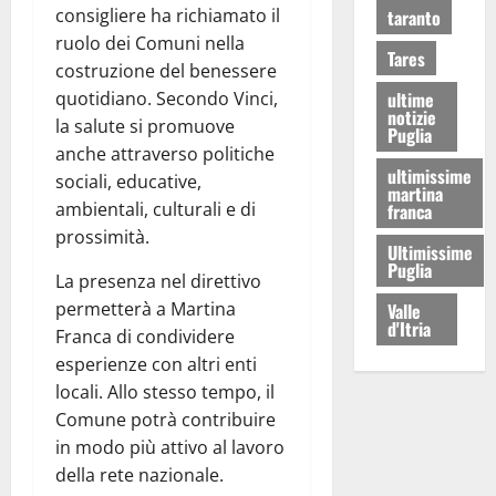
consigliere ha richiamato il
taranto
ruolo dei Comuni nella
Tares
costruzione del benessere
ultime
quotidiano. Secondo Vinci,
notizie
la salute si promuove
Puglia
anche attraverso politiche
ultimissime
sociali, educative,
martina
ambientali, culturali e di
franca
prossimità.
Ultimissime
Puglia
La presenza nel direttivo
permetterà a Martina
Valle
d'Itria
Franca di condividere
esperienze con altri enti
locali. Allo stesso tempo, il
Comune potrà contribuire
in modo più attivo al lavoro
della rete nazionale.