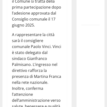
il Comune si tratta della
i Baschi Blu
prima partecipazione dopo
ai 15 nuovi
l’adesione approvata dal
Fucilieri
Consiglio comunale il 17
dell’Aria
giugno 2025.
Martina
A rappresentare la città
Franca,
sarà il consigliere
Marraffa
comunale Paolo Vinci. Vinci
attacca
è stato delegato dal
Regione e
sindaco Gianfranco
Comune:
Palmisano. L’ingresso nel
“Nuovi
direttivo rafforza la
medici solo
presenza di Martina Franca
a
nella rete nazionale.
novembre.
Inoltre, conferma
Faremo
l’attenzione
accesso agli
dell’amministrazione verso
atti su Tari,
salute, benessere e qualità