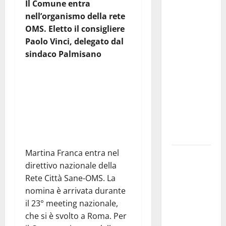
Il Comune entra
Martina
nell’organismo della rete
Franca
OMS. Eletto il consigliere
investe
Paolo Vinci, delegato dal
sulle
sindaco Palmisano
famiglie: in
arrivo tre
Segui il canale
seminari
PUGLIANEWS H24 su
dedicati ad
WhatsApp
adolescenti,
genitori ed
empatia
Martina Franca entra nel
Aeronautica
direttivo nazionale della
Militare, al
Rete Città Sane-OMS. La
16° Stormo
nomina è arrivata durante
di Martina
il 23° meeting nazionale,
Franca
che si è svolto a Roma. Per
consegnati