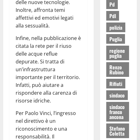
delle nuove tecnologie.
Pd
Inoltre, affronta temi
Pdl
affettivi ed emotivi legati
alla sessualità.
polizia
Infine, nella pubblicazione è
Puglia
citata la rete per il riuso
regione
delle acque reflue
puglia
depurate. Si tratta di
Renzo
un’infrastruttura
Rubino
importante per il territorio.
Rifiuti
Infatti, può aiutare a
rispondere alla carenza di
sindaco
risorse idriche.
sindaco
franco
Per Paolo Vinci, l’ingresso
ancona
nel direttivo è un
Stefano
riconoscimento e una
Coletta
responsabilità. Il