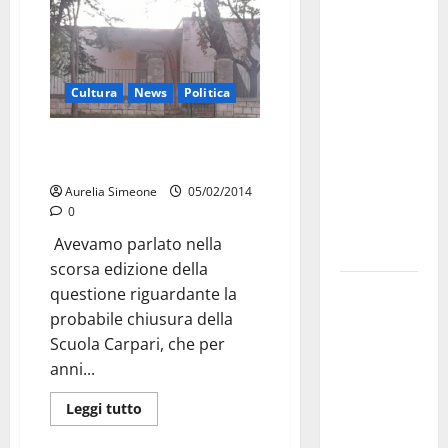
Martina
Franca
investe
sulle
Cultura
News
Politica
famiglie: in
arrivo tre
Scuola Carpari: i genitori
seminari
incontrano l’Amministrazione
dedicati ad
Aurelia Simeone
05/02/2014
adolescenti,
0
genitori ed
Avevamo parlato nella
empatia
scorsa edizione della
Aeronautica
questione riguardante la
Militare, al
probabile chiusura della
16° Stormo
Scuola Carpari, che per
di Martina
anni...
Franca
Leggi tutto
consegnati
i Baschi Blu