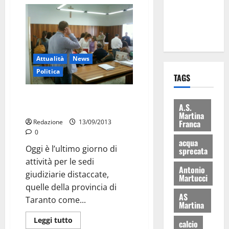
ai 15 nuovi
Fucilieri
dell’Aria
Attualità
News
Politica
TAGS
Sedi giudiziarie distaccate,
A.S.
ultimo giorno
Martina
Franca
Redazione
13/09/2013
0
acqua
Oggi è l’ultimo giorno di
sprecata
attività per le sedi
Antonio
giudiziarie distaccate,
Martucci
quelle della provincia di
AS
Taranto come...
Martina
Leggi tutto
calcio