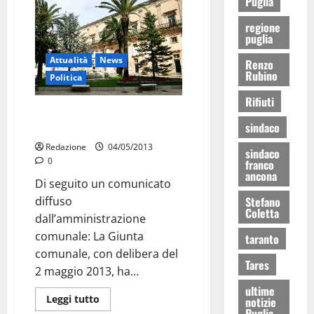
Puglia
regione
puglia
Attualità
News
Renzo
Rubino
Politica
Rifiuti
Posta centro storico: no alla
sindaco
chiusura
Redazione
04/05/2013
sindaco
0
franco
ancona
Di seguito un comunicato
diffuso
Stefano
Coletta
dall’amministrazione
comunale: La Giunta
taranto
comunale, con delibera del
Tares
2 maggio 2013, ha...
ultime
Leggi tutto
notizie
Puglia