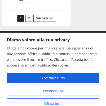
1
2
Successivo
Diamo valore alla tua privacy
CONTATTI.
Utilizziamo i cookie per migliorare la tua esperienza di
navigazione, offrirti pubblicità o contenuti personalizzati
Redazione:
redazione@www.martinasera.it
e analizzare il nostro traffico. Cliccando “Accetta tutti”,
Direttore:
direttore@www.martinasera.it
acconsenti al nostro utilizzo dei cookie.
Info & Commerciale:
info@www.martinasera.it
Accettare tutto
Home
News
Vivere la città
EVENTI
Salute
Il Blog del Direttore
Contatti
Personalizza
Copyright © All rights reserved.
|
MoreNews
di AF
Rifiuta tutto