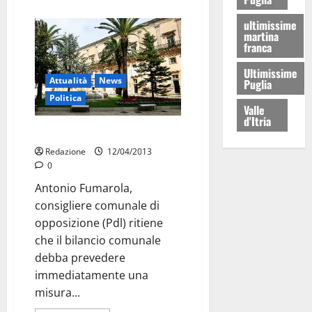
ultimissime
martina
franca
Ultimissime
Attualità
News
Puglia
Politica
Valle
d'Itria
Così i bagni pubblici chiudono
Redazione
12/04/2013
0
Antonio Fumarola,
consigliere comunale di
opposizione (Pdl) ritiene
che il bilancio comunale
debba prevedere
immediatamente una
misura...