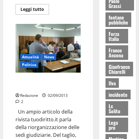
Paolo
Grassi
Leggi tutto
fontane
pubbliche
Forza
Italia
Franco
Ancona
Attualità
News
Politica
Gianfranco
Chiarelli
Sedi giudiziarie: qui il 13 si
Ilva
chiude. E i locali?
incidente
Redazione
02/09/2013
2
Lc
Solito
Un ampio articolo della
rivista tuodiritto.it parla
Lega
pro
della riorganizzazione delle
sedi giudiziarie. Del taglio,
Martina