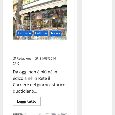
bando
alloggi ERP
2026:
domande
dal 26
Cronaca
Cultura
News
agosto
Il “Corriere del Giorno” non è
La gara
più in edicola
ciclistica
Redazione
31/03/2014
dei Giochi
0
attraversa
Da oggi non è più né in
Martina
edicola né in Rete il
Franca:
Corriere del giorno, storico
ecco le
quotidiano...
strade
interessate
Leggi tutto
e gli orari