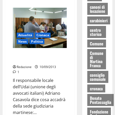
canoni di
locazione
carabinieri
centro
storico
Attualità
Cronaca
News
Politica
Comune
Comune
Sede distaccata tribunale:
di
chiude a fine anno
Martina
Franca
Redazione
10/09/2013
1
consiglio
comunale
Il responsabile locale
dell’Udai (unione degli
cronaca
avvocati italiani) Adriano
Donato
Casavola dice cosa accadrà
Pentassuglia
della sede giudiziaria
Fondazione
martinese:...