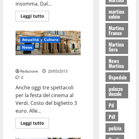
insomma. Dal...
martina
calcio
Leggi tutto
Martina
Franca
Attualità
Cultura
Martina
News
Sera
News
Festa del cinema: the end
Martina
Redazione
20/05/2013
Ospedale
0
Anche oggi tre spettacoli
palazzo
ducale
per la festa del cinema al
Verdi. Costo del biglietto 3
Pd
euro. Alle...
Pdl
Leggi tutto
polizia