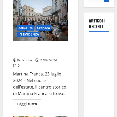
ARTICOLI
RECENTI
Attualità
Cronaca
IN EVIDENZA
Ospedale di
Martina
Martina Franca: Crisi e Movida,
Franca,
pro e prontro
Forza Italia
Redazione
27/07/2024
annuncia la
0
protesta:
Martina Franca, 23 luglio
sit-in lunedì
2024 – Nel cuore
10 agosto
dell’estate, il centro storico
di Martina Franca si trova...
Il Comune
di Martina
Leggi tutto
Franca
pubblica il