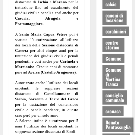
distaccate di
Ischia
e
Marano
per la
calcio
trattazione fino ad esaurimento dei
giudizi civili e penali e così anche per
canoni di
Casoria, Afragola e
locazione
Frattamaggiore.
carabinieri
A
Santa Maria Capua Vetere
poi è
scattata l’autorizzazione all’utilizzo
centro
dei locali della
Sezione distaccata di
storico
Caserta
per altri cinque anni per la
trattazione dei giudizi civili e penali
Comune
pendenti, e così anche per
Carinola e
Marcianise
. Cinque anni di moratoria
Comune
pure ad
Aversa (Castello Aragonese).
di
Martina
Autorizzato anche l’utilizzo dei locali
Franca
ospitanti le soppresse sezioni
distaccate di
Castellammare di
consiglio
comunale
Stabia, Sorrento e Torre del Greco
per la trattazione del contenzioso
civile e penale pendente, in questo
cronaca
caso però per un solo anno.
A Salerno infine è autorizzato per 5
Donato
Pentassuglia
anni l’utilizzo dei locali ospitanti la
soppressa sezione distaccata di Eboli.