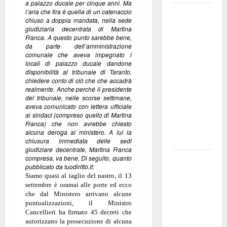
a palazzo ducale per cinque anni. Ma
Martina
l’aria che tira è quella di un catenaccio
chiuso a doppia mandata, nella sede
Franca
giudiziaria decentrata di Martina
investe
Franca. A questo punto sarebbe bene,
da parte dell’amministrazione
sulle
comunale che aveva impegnato i
famiglie: in
locali di palazzo ducale dandone
disponibilità al tribunale di Taranto,
arrivo tre
chiedere conto di ciò che che accadrà
seminari
realmente. Anche perché il presidente
del tribunale, nelle scorse settimane,
dedicati ad
aveva comunicato con lettera ufficiale
adolescenti,
ai sindaci (compreso quello di Martina
Franca) che non avrebbe chiesto
genitori ed
alcuna deroga al ministero. A lui la
empatia
chiusura immediata delle sedi
giudiziare decentrate, Martina Franca
compresa, va bene. Di seguito, quanto
Aeronautica
pubblicato da tuodiritto.it:
Militare, al
Siamo quasi al taglio del nastro, il 13
16° Stormo
settembre è oramai alle porte ed ecco
che dal Ministero arrivano alcune
di Martina
puntualizzazioni, il Ministro
Franca
Cancellieri ha firmato 45 decreti che
consegnati
autorizzano la prosecuzione di alcuna