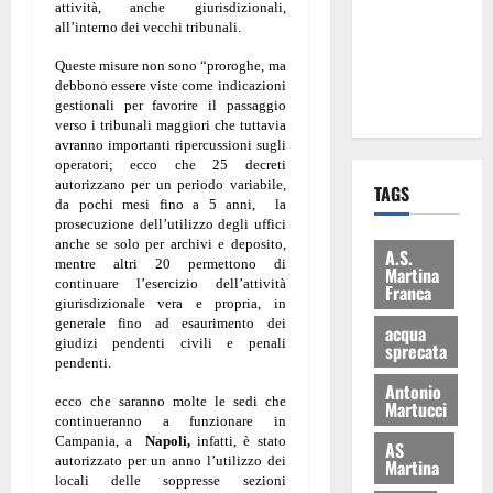
attività, anche giurisdizionali,
i Baschi Blu
all’interno dei vecchi tribunali.
ai 15 nuovi
Queste misure non sono “proroghe, ma
Fucilieri
debbono essere viste come indicazioni
dell’Aria
gestionali per favorire il passaggio
verso i tribunali maggiori che tuttavia
avranno importanti ripercussioni sugli
operatori; ecco che 25 decreti
autorizzano per un periodo variabile,
TAGS
da pochi mesi fino a 5 anni, la
prosecuzione dell’utilizzo degli uffici
anche se solo per archivi e deposito,
A.S.
mentre altri 20 permettono di
Martina
continuare l’esercizio dell’attività
Franca
giurisdizionale vera e propria, in
generale fino ad esaurimento dei
acqua
giudizi pendenti civili e penali
sprecata
pendenti.
Antonio
ecco che saranno molte le sedi che
Martucci
continueranno a funzionare in
Campania, a
Napoli,
infatti, è stato
AS
autorizzato per un anno l’utilizzo dei
Martina
locali delle soppresse sezioni