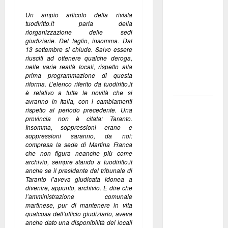
pubblica il
Un ampio articolo della rivista
bando
tuodiritto.it parla della
riorganizzazione delle sedi
alloggi ERP
giudiziarie. Del taglio, insomma. Dal
2026:
13 settembre si chiude. Salvo essere
riusciti ad ottenere qualche deroga,
domande
nelle varie realtà locali, rispetto alla
dal 26
prima programmazione di questa
riforma. L’elenco riferito da tuodiritto.it
agosto
è relativo a tutte le novità che si
avranno in Italia, con i cambiamenti
La gara
rispetto al periodo precedente. Una
ciclistica
provincia non è citata: Taranto.
Insomma, soppressioni erano e
dei Giochi
soppressioni saranno, da noi:
attraversa
compresa la sede di Martina Franca
che non figura neanche più come
Martina
archivio, sempre stando a tuodiritto.it
Franca:
anche se il presidente del tribunale di
Taranto l’aveva giudicata idonea a
ecco le
divenire, appunto, archivio. E dire che
strade
l’amministrazione comunale
martinese, pur di mantenere in vita
interessate
qualcosa dell’ufficio giudiziario, aveva
e gli orari
anche dato una disponibilità dei locali