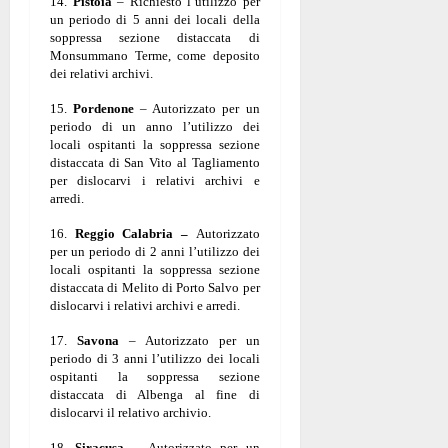
14.
Pistoia
– Richiesto l’utilizzo per
un periodo di 5 anni dei locali della
soppressa sezione distaccata di
Monsummano Terme, come deposito
dei relativi archivi.
15.
Pordenone
– Autorizzato per un
periodo di un anno l’utilizzo dei
locali ospitanti la soppressa sezione
distaccata di San Vito al Tagliamento
per dislocarvi i relativi archivi e
arredi.
16.
Reggio Calabria –
Autorizzato
per un periodo di 2 anni l’utilizzo dei
locali ospitanti la soppressa sezione
distaccata di Melito di Porto Salvo per
dislocarvi i relativi archivi e arredi.
17.
Savona
– Autorizzato per un
periodo di 3 anni l’utilizzo dei locali
ospitanti la soppressa sezione
distaccata di Albenga al fine di
dislocarvi il relativo archivio.
18.
Siracusa –
Autorizzato per un