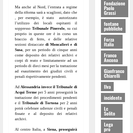
Fondazione
Paolo
Ma anche al Nord, l’entrata a regime
Grassi
della riforma sarà a scaglioni, dato che
, per esempio, è stato autorizzato
fontane
l’utilizzo dei locali ospitanti il
pubbliche
soppresso
Tribunale Pinerolo
, su cui
proprio in queste ore è in corso un
Forza
braccio di ferro, e delle relative
Italia
sezioni distaccate
di Moncalieri e di
Susa
, per un periodo di cinque anni
Franco
come deposito dei relativi archivi e
Ancona
corpi di reato e limitatamente ad un
periodo di dieci mesi per la trattazione
Gianfranco
ad esaurimento dei giudizi civili e
Chiarelli
penali rispettivamente pendenti.
Ilva
Ad
Alessandria invece il Tribunale di
Acqui Terme
per 5 anni proseguirà la
incidente
trattazione dei procedimenti pendenti
e il
Tribunale di Tortona
per 2 anni
Lc
potrà celebrare udienze civili e penali
Solito
fissate e al deposito dei relativi
archivi.
Lega
pro
Al centro Italia, a
Siena, proseguirà