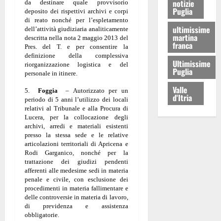
notizie
da destinare quale provvisorio
Puglia
deposito dei rispettivi archivi e corpi
di reato nonché per l’espletamento
ultimissime
dell’attività giudiziaria analiticamente
martina
descritta nella nota 2 maggio 2013 del
franca
Pres. del T. e per consentire la
definizione della complessiva
Ultimissime
riorganizzazione logistica e del
Puglia
personale in itinere.
Valle
5.
Foggia
– Autorizzato per un
d'Itria
periodo di 5 anni l’utilizzo dei locali
relativi al Tribunale e alla Procura di
Lucera, per la collocazione degli
archivi, arredi e materiali esistenti
presso la stessa sede e le relative
articolazioni territoriali di Apricena e
Rodi Garganico, nonché per la
trattazione dei giudizi pendenti
afferenti alle medesime sedi in materia
penale e civile, con esclusione dei
procedimenti in materia fallimentare e
delle controversie in materia di lavoro,
di previdenza e assistenza
obbligatorie.