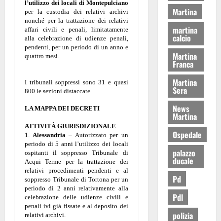
l’utilizzo dei locali di Montepulciano
Martina
per la custodia dei relativi archivi
nonché per la trattazione dei relativi
martina
affari civili e penali, limitatamente
calcio
alla celebrazione di udienze penali,
pendenti, per un periodo di un anno e
Martina
quattro mesi.
Franca
Martina
I tribunali soppressi sono 31 e quasi
Sera
800 le sezioni distaccate.
News
LA MAPPA DEI DECRETI
Martina
ATTIVITÀ GIURISDIZIONALE
Ospedale
1.
Alessandria –
Autorizzato per un
periodo di 5 anni l’utilizzo dei locali
palazzo
ospitanti il soppresso Tribunale di
ducale
Acqui Terme per la trattazione dei
relativi procedimenti pendenti e al
Pd
soppresso Tribunale di Tortona per un
periodo di 2 anni relativamente alla
Pdl
celebrazione delle udienze civili e
penali ivi già fissate e al deposito dei
polizia
relativi archivi.