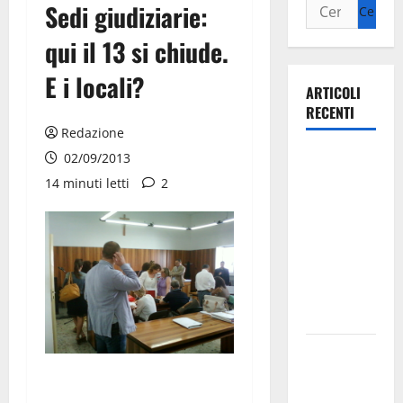
Sedi giudiziarie:
qui il 13 si chiude.
E i locali?
ARTICOLI
RECENTI
Redazione
Ospedale di
02/09/2013
Martina
14 minuti letti
2
Franca,
Forza Italia
annuncia la
protesta:
sit-in lunedì
10 agosto
Il Comune
di Martina
Franca