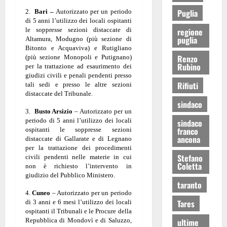
Puglia
2.
Bari –
Autorizzato per un periodo
di 5 anni l’utilizzo dei locali ospitanti
le soppresse sezioni distaccate di
regione
puglia
Altamura, Modugno (più sezione di
Bitonto e Acquaviva) e Rutigliano
Renzo
(più sezione Monopoli e Putignano)
Rubino
per la trattazione ad esaurimento dei
giudizi civili e penali pendenti presso
Rifiuti
tali sedi e presso le altre sezioni
distaccate del Tribunale.
sindaco
3.
Busto Arsizio
– Autorizzato per un
periodo di 5 anni l’utilizzo dei locali
sindaco
franco
ospitanti le soppresse sezioni
ancona
distaccate di Gallarate e di Legnano
per la trattazione dei procedimenti
Stefano
civili pendenti nelle materie in cui
Coletta
non è richiesto l’intervento in
giudizio del Pubblico Ministero.
taranto
4.
Cuneo
– Autorizzato per un periodo
Tares
di 3 anni e 6 mesi l’utilizzo dei locali
ospitanti il Tribunali e le Procure della
Repubblica di Mondovì e di Saluzzo,
ultime