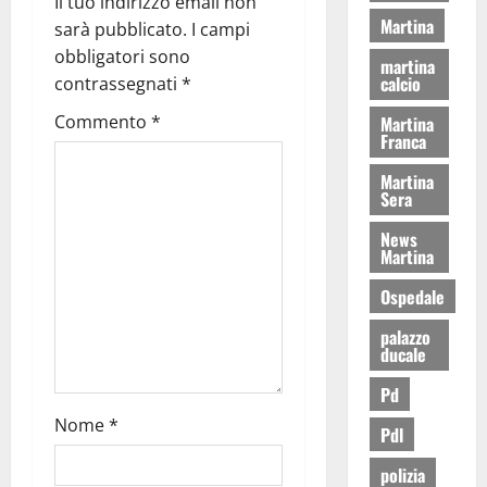
Il tuo indirizzo email non
Martina
sarà pubblicato.
I campi
obbligatori sono
martina
calcio
contrassegnati
*
Commento
*
Martina
Franca
Martina
Sera
News
Martina
Ospedale
palazzo
ducale
Pd
Nome
*
Pdl
polizia