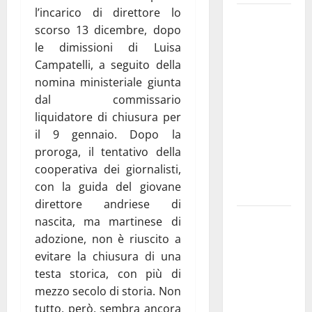
l’incarico di direttore lo
Martina
scorso 13 dicembre, dopo
Franca
le dimissioni di Luisa
investe
Campatelli, a seguito della
sulle
nomina ministeriale giunta
famiglie: in
dal commissario
arrivo tre
liquidatore di chiusura per
seminari
il 9 gennaio. Dopo la
dedicati ad
proroga, il tentativo della
adolescenti,
cooperativa dei giornalisti,
genitori ed
con la guida del giovane
empatia
direttore andriese di
Aeronautica
nascita, ma martinese di
Militare, al
adozione, non è riuscito a
16° Stormo
evitare la chiusura di una
di Martina
testa storica, con più di
Franca
mezzo secolo di storia. Non
consegnati
tutto, però, sembra ancora