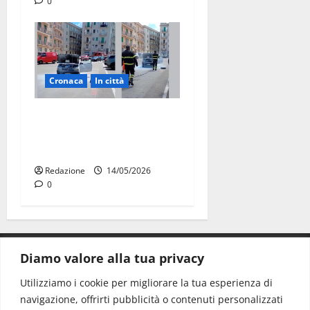
0
Cronaca
In città
Auto in fiamme,
intervengono i Vigili del
Fuoco
Redazione
14/05/2026
0
Diamo valore alla tua privacy
CONTATTI.
Utilizziamo i cookie per migliorare la tua esperienza di
navigazione, offrirti pubblicità o contenuti personalizzati
Redazione:
redazione@www.martinasera.it