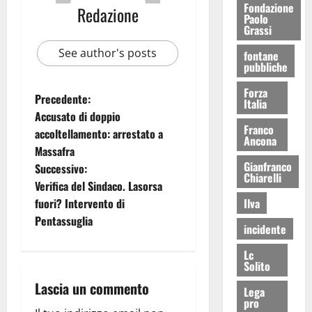
Fondazione
Redazione
Paolo
Grassi
See author's posts
fontane
pubbliche
Forza
Precedente:
Italia
Accusato di doppio
Franco
accoltellamento: arrestato a
Ancona
Massafra
Gianfranco
Successivo:
Chiarelli
Verifica del Sindaco. Lasorsa
Ilva
fuori? Intervento di
Pentassuglia
incidente
Lc
Solito
Lascia un commento
Lega
pro