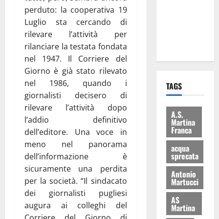
i Baschi Blu
perduto: la cooperativa 19
ai 15 nuovi
Luglio sta cercando di
Fucilieri
rilevare l’attività per
dell’Aria
rilanciare la testata fondata
nel 1947. Il Corriere del
Giorno è già stato rilevato
nel 1986, quando i
TAGS
giornalisti decisero di
rilevare l’attività dopo
A.S.
l’addio definitivo
Martina
Franca
dell’editore. Una voce in
meno nel panorama
acqua
sprecata
dell’informazione è
sicuramente una perdita
Antonio
per la società. “Il sindacato
Martucci
dei giornalisti pugliesi
AS
augura ai colleghi del
Martina
Corriere del Giorno di