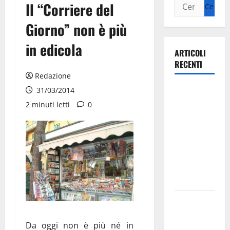
Il “Corriere del
Giorno” non è più
in edicola
ARTICOLI
RECENTI
Redazione
Ospedale di
31/03/2014
Martina
2 minuti letti
0
Franca,
Forza Italia
annuncia la
protesta:
sit-in lunedì
10 agosto
Il Comune
di Martina
Da oggi non è più né in
Franca