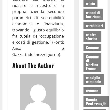
calcio
riuscire a ricostruire la
propria azienda secondo
canoni di
locazione
parametri di sostenibilità
economica e finanziaria,
carabinieri
trovando il giusto equilibrio
centro
fra tutela dell’occupazione
storico
e costi di gestione.” (Fonti:
Comune
Ansa e
Gazzettadelmezzogiorno)
Comune
di
About The Author
Martina
Franca
consiglio
comunale
cronaca
Donato
Pentassuglia