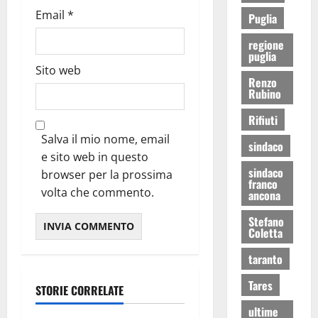
Email
*
Puglia
regione
puglia
Sito web
Renzo
Rubino
Rifiuti
Salva il mio nome, email
sindaco
e sito web in questo
sindaco
browser per la prossima
franco
volta che commento.
ancona
Stefano
Coletta
taranto
Tares
STORIE CORRELATE
ultime