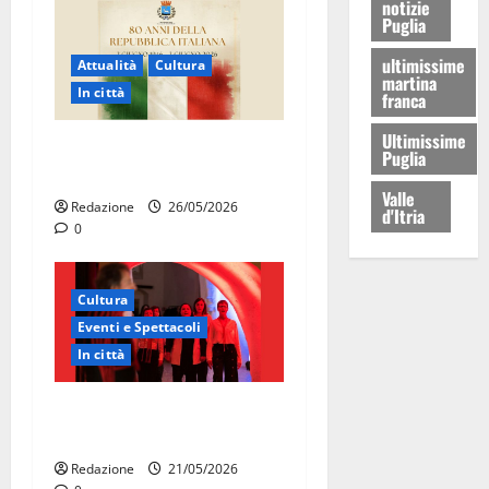
notizie
Puglia
ultimissime
Attualità
Cultura
martina
In città
franca
Ultimissime
Martina Franca celebra gli
Puglia
80 anni della Repubblica
Valle
Redazione
26/05/2026
d'Itria
0
Cultura
Eventi e Spettacoli
In città
Martina Franca, la Carmen
diventa opera di comunità
Redazione
21/05/2026