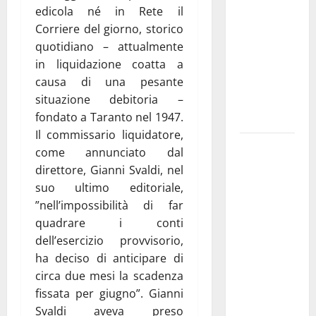
edicola né in Rete il
pubblica il
Corriere del giorno, storico
bando
quotidiano – attualmente
alloggi ERP
in liquidazione coatta a
2026:
causa di una pesante
domande
situazione debitoria –
dal 26
fondato a Taranto nel 1947.
agosto
Il commissario liquidatore,
La gara
come annunciato dal
ciclistica
direttore, Gianni Svaldi, nel
dei Giochi
suo ultimo editoriale,
attraversa
”nell’impossibilità di far
Martina
quadrare i conti
Franca:
dell’esercizio provvisorio,
ecco le
ha deciso di anticipare di
strade
circa due mesi la scadenza
interessate
fissata per giugno”. Gianni
e gli orari
Svaldi aveva preso