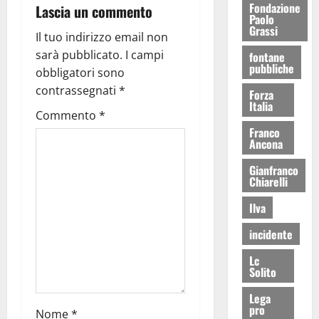
Fondazione
Lascia un commento
Paolo
Grassi
Il tuo indirizzo email non
sarà pubblicato.
I campi
fontane
pubbliche
obbligatori sono
contrassegnati
*
Forza
Italia
Commento
*
Franco
Ancona
Gianfranco
Chiarelli
Ilva
incidente
Lc
Solito
Lega
pro
Nome
*