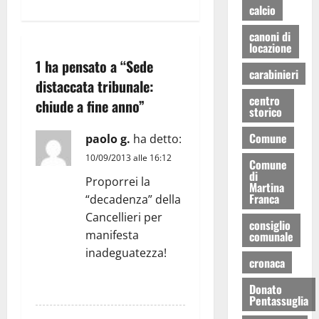
calcio
canoni di
locazione
1 ha pensato a “
Sede
carabinieri
distaccata tribunale:
centro
chiude a fine anno
”
storico
Comune
paolo g.
ha detto:
10/09/2013 alle 16:12
Comune
di
Proporrei la
Martina
Franca
“decadenza” della
Cancellieri per
consiglio
manifesta
comunale
inadeguatezza!
cronaca
RISPONDI
Donato
Pentassuglia