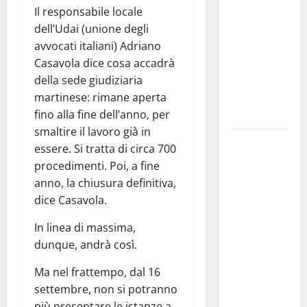
Il responsabile locale
pubblica il
dell’Udai (unione degli
bando
avvocati italiani) Adriano
alloggi ERP
Casavola dice cosa accadrà
2026:
della sede giudiziaria
domande
martinese: rimane aperta
dal 26
fino alla fine dell’anno, per
agosto
smaltire il lavoro già in
La gara
essere. Si tratta di circa 700
ciclistica
procedimenti. Poi, a fine
dei Giochi
anno, la chiusura definitiva,
attraversa
dice Casavola.
Martina
In linea di massima,
Franca:
dunque, andrà così.
ecco le
strade
Ma nel frattempo, dal 16
interessate
settembre, non si potranno
e gli orari
più presentare le istanze a