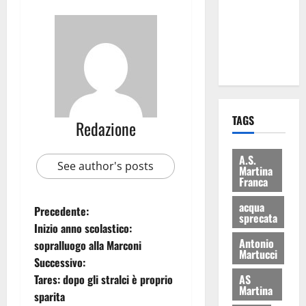
i Baschi Blu
ai 15 nuovi
Fucilieri
dell’Aria
TAGS
Redazione
A.S.
See author's posts
Martina
Franca
acqua
Precedente:
sprecata
Inizio anno scolastico:
Antonio
sopralluogo alla Marconi
Martucci
Successivo:
Tares: dopo gli stralci è proprio
AS
Martina
sparita