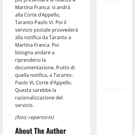
Martina Franca: si andrà
Martina
alla Corte d’Appello,
Franca
Taranto-Paolo VI. Poi il
investe
servizio postale provvederà
sulle
alla notifica da Taranto a
famiglie: in
Martina Franca. Poi
arrivo tre
bisogna andare a
seminari
riprendersi la
dedicati ad
documentazione, frutto di
adolescenti,
quella notifica, a Taranto-
genitori ed
Paolo VI, Corte d’Appello.
empatia
Questa sarebbe la
Aeronautica
razionalizzazione del
Militare, al
servizio.
16° Stormo
(foto: repertorio)
di Martina
Franca
About The Author
consegnati