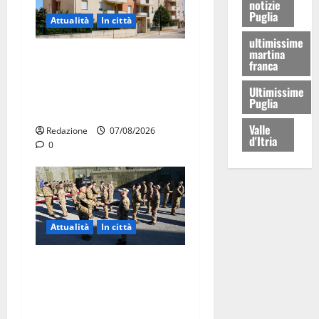
notizie
Puglia
Attualità
In città
ultimissime
martina
Il Comune di Martina Franca
franca
pubblica il bando alloggi
Ultimissime
ERP 2026: domande dal 26
Puglia
agosto
Valle
Redazione
07/08/2026
d'Itria
0
Attualità
In città
Aeronautica Militare, al 16°
Stormo di Martina Franca
consegnati i Baschi Blu ai
15 nuovi Fucilieri dell’Aria