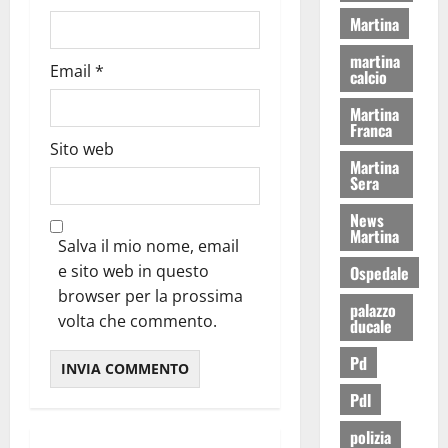
Martina
martina
Email
*
calcio
Martina
Franca
Sito web
Martina
Sera
News
Martina
Salva il mio nome, email
e sito web in questo
Ospedale
browser per la prossima
palazzo
volta che commento.
ducale
Pd
Pdl
polizia