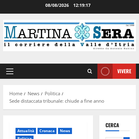
08/08/2026
12:19:18
VIVERE
Home
News
Politica
Sede distaccata tribunale: chiude a fine anno
CERCA
Attualità
Cronaca
News
Politica