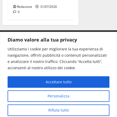
Redazione
31/07/2026
0
Diamo valore alla tua privacy
CONTATTI.
Utilizziamo i cookie per migliorare la tua esperienza di
navigazione, offrirti pubblicità o contenuti personalizzati
Redazione:
redazione@www.martinasera.it
e analizzare il nostro traffico. Cliccando “Accetta tutti”,
Direttore:
direttore@www.martinasera.it
acconsenti al nostro utilizzo dei cookie.
Info & Commerciale:
info@www.martinasera.it
Accettare tutto
Home
News
Vivere la città
EVENTI
Salute
Il Blog del Direttore
Contatti
Personalizza
Copyright © All rights reserved.
|
MoreNews
di AF
Rifiuta tutto
themes.