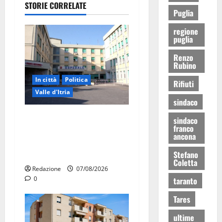
STORIE CORRELATE
Puglia
regione
puglia
Renzo
Rubino
In città
Politica
Rifiuti
Valle d'Itria
sindaco
Ospedale di Martina Franca,
sindaco
franco
Forza Italia annuncia la
ancona
protesta: sit-in lunedì 10
agosto
Stefano
Coletta
Redazione
07/08/2026
0
taranto
Tares
ultime