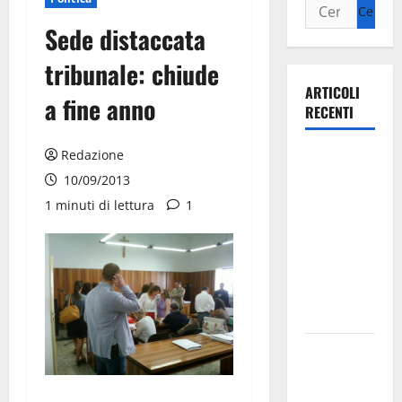
Sede distaccata
tribunale: chiude
ARTICOLI
a fine anno
RECENTI
Redazione
Ospedale di
Martina
10/09/2013
Franca,
1 minuti di lettura
1
Forza Italia
annuncia la
protesta:
sit-in lunedì
10 agosto
Il Comune
di Martina
Franca