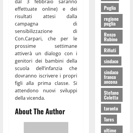
dal 3 febbraio saranno
Puglia
effettuate online) e dei
risultati attesi dalla
regione
puglia
campagna di
sensibilizzazione di
Renzo
Con.Carpari, che per le
Rubino
prossime settimane
Rifiuti
attiverà un dialogo con i
genitori dei bambini della
sindaco
scuola dell’infanzia che
sindaco
dovranno iscrivere i propri
franco
ancona
figli alla prima classe. Si
attendono nuovi sviluppi
Stefano
Coletta
della vicenda.
taranto
About The Author
Tares
ultime