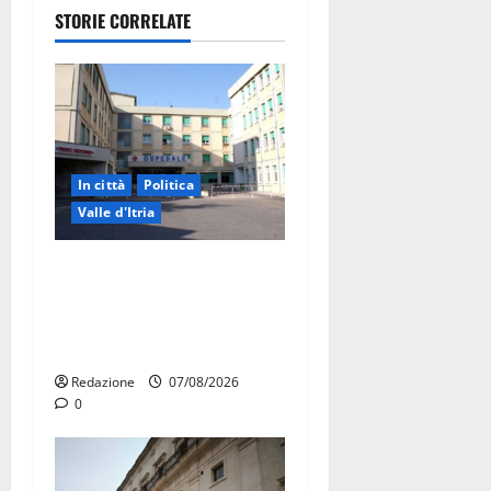
STORIE CORRELATE
In città
Politica
Valle d'Itria
Ospedale di Martina Franca,
Forza Italia annuncia la
protesta: sit-in lunedì 10
agosto
Redazione
07/08/2026
0