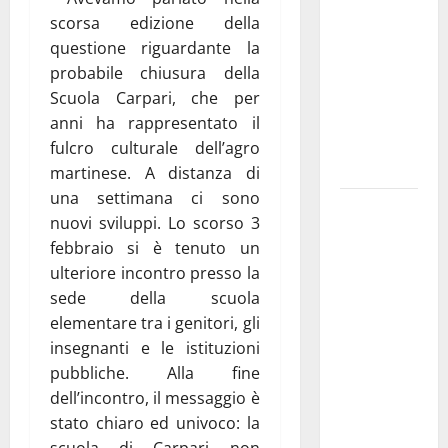
pubblica il
scorsa edizione della
bando
questione riguardante la
alloggi ERP
probabile chiusura della
2026:
Scuola Carpari, che per
domande
anni ha rappresentato il
dal 26
fulcro culturale dell’agro
agosto
martinese. A distanza di
una settimana ci sono
La gara
nuovi sviluppi. Lo scorso 3
ciclistica
febbraio si è tenuto un
dei Giochi
ulteriore incontro presso la
attraversa
sede della scuola
Martina
elementare tra i genitori, gli
Franca:
insegnanti e le istituzioni
ecco le
pubbliche. Alla fine
strade
dell’incontro, il messaggio è
interessate
stato chiaro ed univoco: la
e gli orari
scuola di Carpari non