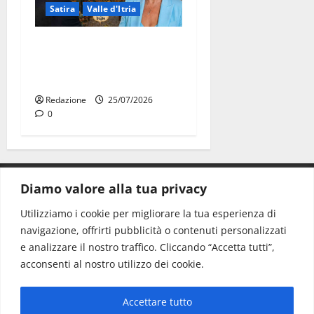
Satira
Valle d'Itria
Martina Franca: Il sindaco
non ha fatto le scuse alla
Lillo
Redazione
25/07/2026
0
Diamo valore alla tua privacy
CONTATTI.
Utilizziamo i cookie per migliorare la tua esperienza di
navigazione, offrirti pubblicità o contenuti personalizzati
Redazione:
redazione@www.martinasera.it
e analizzare il nostro traffico. Cliccando “Accetta tutti”,
Direttore:
direttore@www.martinasera.it
acconsenti al nostro utilizzo dei cookie.
Info & Commerciale:
info@www.martinasera.it
Accettare tutto