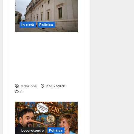
In città
Politica
Martina Franca, Marraffa
attacca Regione e Comune:
“Nuovi medici solo a
novembre. Faremo accesso
agli atti su Tari, rifiuti e
bilancio”
Redazione
27/07/2026
0
Locorotondo
Politica