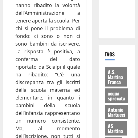
i Baschi Blu
hanno ribadito la volontà
ai 15 nuovi
dell’Amministrazione a
Fucilieri
tenere aperta la scuola. Per
dell’Aria
chi si pone il problema di
fondo: ci sono o non ci
sono bambini da iscrivere.
La risposta è positiva, a
TAGS
conferma del dato
riportato da Scialpi il quale
A.S.
ha ribadito: “C’è una
Martina
Franca
discrepanza tra gli iscritti
della scuola materna ed
acqua
elementare, in quanto i
sprecata
bambini della scuola
Antonio
dell’infanzia rappresentano
Martucci
un numero consistente.
AS
Ma, al momento
Martina
dell’iscrizione, non tutti si