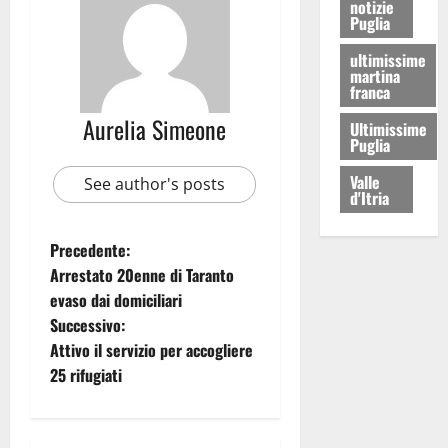
notizie
Puglia
ultimissime
martina
franca
Aurelia Simeone
Ultimissime
Puglia
Valle
See author's posts
d'Itria
Precedente:
Arrestato 20enne di Taranto
evaso dai domiciliari
Successivo:
Attivo il servizio per accogliere
25 rifugiati