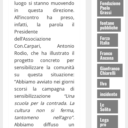
Fondazione
luogo si stanno muovendo
Paolo
in questa direzione.
Grassi
All’incontro ha preso,
fontane
infatti, la parola il
pubbliche
Presidente
Forza
dell’Associazione
Italia
Con.Carpari, Antonio
Franco
Rodio, che ha illustrato il
Ancona
progetto concreto per
sensibilizzare la comunità
Gianfranco
Chiarelli
su questa situazione:
“Abbiamo avviato nei giorni
Ilva
scorsi la campagna di
incidente
sensibilizzazione
“Una
scuola per la contrada. La
Lc
Solito
cultura non si ferma,
tantomeno nell’agro”.
Lega
pro
Abbiamo diffuso un