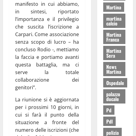
manifesto in cui abbiamo,
Martina
in sintesi, riportato
martina
l’importanza e il privilegio
calcio
che suscita l’iscrizione a
Carpari. Come associazione
Martina
Franca
senza scopo di lucro – ha
concluso Rodio -, mettiamo
Martina
Sera
la faccia e portiamo avanti
questa battaglia, ma ci
News
Martina
serve la totale
collaborazione dei
Ospedale
genitori”.
palazzo
ducale
La riunione si è aggiornata
per i prossimi 10 giorni, in
Pd
cui si farà il punto della
Pdl
situazione a fronte del
numero delle iscrizioni (che
polizia