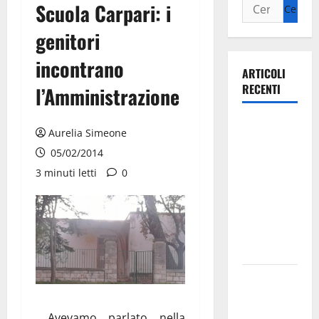
Scuola Carpari: i
genitori
incontrano
ARTICOLI
RECENTI
l’Amministrazione
Ospedale di
Aurelia Simeone
Martina
05/02/2014
Franca,
3 minuti letti
0
Forza Italia
annuncia la
protesta:
sit-in lunedì
10 agosto
Il Comune
di Martina
Franca
Avevamo parlato nella