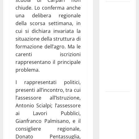
Martina
chiude. Lo conferma anche
Franca
una delibera regionale
investe
della scorsa settimana, in
sulle
cui si dichiara invariata la
famiglie: in
situazione della struttura di
arrivo tre
formazione dell’agro. Ma le
seminari
carenti iscrizioni
dedicati ad
rappresentano il principale
adolescenti,
problema.
genitori ed
I rappresentati politici,
empatia
presenti all’incontro, tra cui
Aeronautica
l’assessore all’Istruzione,
Militare, al
Antonio Scialpi; l’assessore
16° Stormo
ai Lavori Pubblici,
di Martina
Gianfranco Palmisano, e il
Franca
consigliere regionale,
consegnati
Donato Pentassuglia,