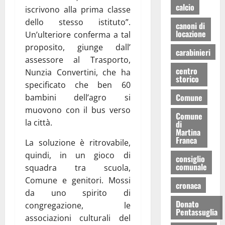
calcio
iscrivono alla prima classe
dello stesso istituto”.
canoni di
locazione
Un’ulteriore conferma a tal
proposito, giunge dall’
carabinieri
assessore al Trasporto,
centro
Nunzia Convertini, che ha
storico
specificato che ben 60
Comune
bambini dell’agro si
muovono con il bus verso
Comune
la città.
di
Martina
Franca
La soluzione è ritrovabile,
quindi, in un gioco di
consiglio
comunale
squadra tra scuola,
Comune e genitori. Mossi
cronaca
da uno spirito di
Donato
congregazione, le
Pentassuglia
associazioni culturali del