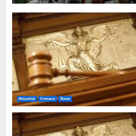
Attualità
Cronaca
News