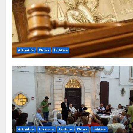
Attualità
News
Politica
Attualità
Cronaca
Cultura
News
Politica