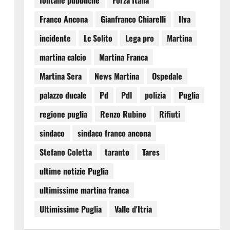
fontane pubbliche
Forza Italia
Franco Ancona
Gianfranco Chiarelli
Ilva
incidente
Lc Solito
Lega pro
Martina
martina calcio
Martina Franca
Martina Sera
News Martina
Ospedale
palazzo ducale
Pd
Pdl
polizia
Puglia
regione puglia
Renzo Rubino
Rifiuti
sindaco
sindaco franco ancona
Stefano Coletta
taranto
Tares
ultime notizie Puglia
ultimissime martina franca
Ultimissime Puglia
Valle d'Itria