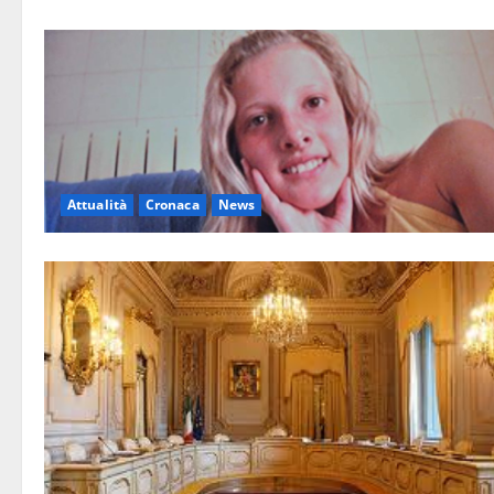
Attualità
Cronaca
News