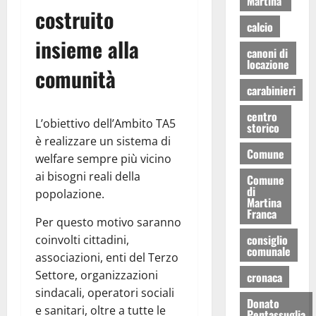
Martina
costruito
calcio
insieme alla
canoni di
locazione
comunità
carabinieri
centro
L’obiettivo dell’Ambito TA5
storico
è realizzare un sistema di
Comune
welfare sempre più vicino
ai bisogni reali della
Comune
di
popolazione.
Martina
Franca
Per questo motivo saranno
consiglio
coinvolti cittadini,
comunale
associazioni, enti del Terzo
Settore, organizzazioni
cronaca
sindacali, operatori sociali
Donato
e sanitari, oltre a tutte le
Pentassuglia