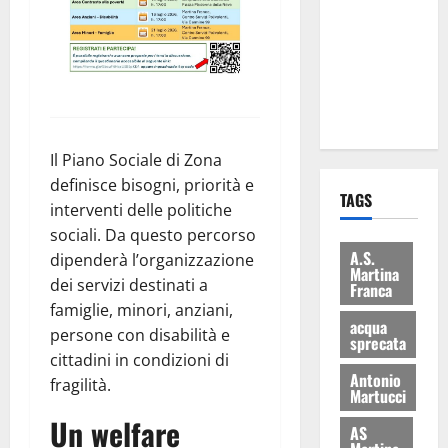
consegnati
i Baschi Blu
ai 15 nuovi
Fucilieri
dell’Aria
Il Piano Sociale di Zona
definisce bisogni, priorità e
TAGS
interventi delle politiche
sociali. Da questo percorso
A.S.
dipenderà l’organizzazione
Martina
dei servizi destinati a
Franca
famiglie, minori, anziani,
acqua
persone con disabilità e
sprecata
cittadini in condizioni di
Antonio
fragilità.
Martucci
Un welfare
AS