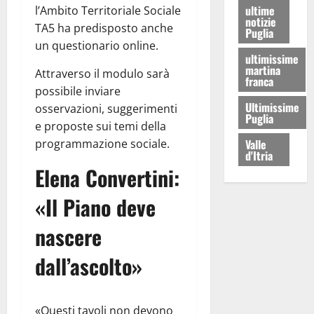
ultime
l’Ambito Territoriale Sociale
notizie
TA5 ha predisposto anche
Puglia
un questionario online.
ultimissime
martina
Attraverso il modulo sarà
franca
possibile inviare
Ultimissime
osservazioni, suggerimenti
Puglia
e proposte sui temi della
programmazione sociale.
Valle
d'Itria
Elena Convertini:
«Il Piano deve
nascere
dall’ascolto»
«Questi tavoli non devono