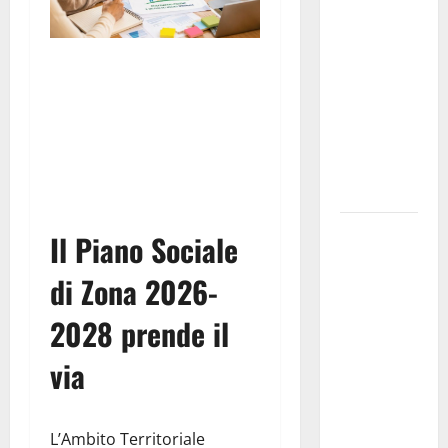
Franca
pubblica il
bando
Segui il canale
alloggi ERP
2026:
PUGLIANEWS H24 su
domande
WhatsApp
dal 26
agosto
La gara
Il Piano Sociale
ciclistica
di Zona 2026-
dei Giochi
attraversa
2028 prende il
Martina
Franca:
via
ecco le
strade
interessate
L’Ambito Territoriale