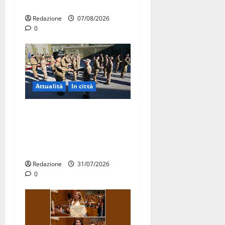
agosto
Redazione
07/08/2026
0
Attualità
In città
Aeronautica Militare, al 16°
Stormo di Martina Franca
consegnati i Baschi Blu ai
15 nuovi Fucilieri dell’Aria
Redazione
31/07/2026
0