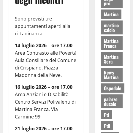
pro
Martina
Sono previsti tre
martina
appuntamenti aperti alla
calcio
cittadinanza.
Martina
14 luglio 2026 – ore 17.00
Franca
Area Contrasto alle Povertà
Martina
Aula Consiliare del Comune
Sera
di Crispiano, Piazza
News
Madonna della Neve.
Martina
16 luglio 2026 – ore 17.00
Ospedale
Area Anziani e Disabilità
palazzo
Centro Servizi Polivalenti di
ducale
Martina Franca, Via
Pd
Carmine 99.
Pdl
21 luglio 2026 – ore 17.00