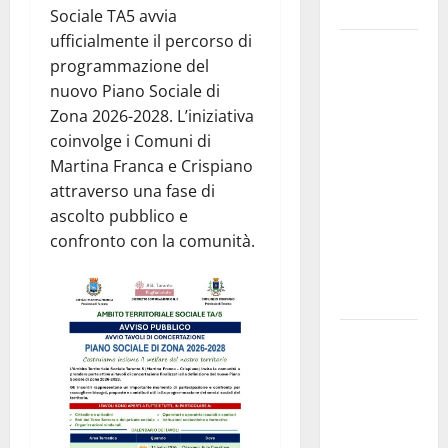
e gli orari
Sociale TA5 avvia
ufficialmente il percorso di
Martina
programmazione del
Franca
nuovo Piano Sociale di
investe
Zona 2026-2028. L’iniziativa
sulle
coinvolge i Comuni di
famiglie: in
Martina Franca e Crispiano
arrivo tre
attraverso una fase di
seminari
ascolto pubblico e
dedicati ad
confronto con la comunità.
adolescenti,
genitori ed
empatia
Aeronautica
Militare, al
16° Stormo
di Martina
Franca