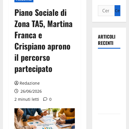
Piano Sociale di
Zona TA5, Martina
Franca e
ARTICOLI
RECENTI
Crispiano aprono
il percorso
Ospedale di
Martina
partecipato
Franca,
Forza Italia
Redazione
annuncia la
26/06/2026
protesta:
2 minuti letti
0
sit-in lunedì
10 agosto
Il Comune
di Martina