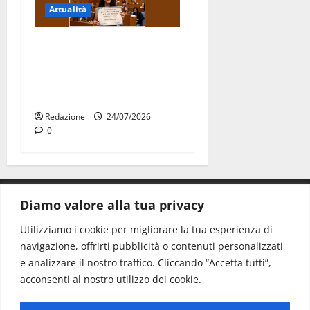
Attualità
Due giovani di Martina
Franca tra le eccellenze
universitarie italiane:
premiate a Montecitorio
Redazione
24/07/2026
0
Diamo valore alla tua privacy
CONTATTI.
Utilizziamo i cookie per migliorare la tua esperienza di
navigazione, offrirti pubblicità o contenuti personalizzati
Redazione:
redazione@www.martinasera.it
e analizzare il nostro traffico. Cliccando “Accetta tutti”,
Direttore:
direttore@www.martinasera.it
acconsenti al nostro utilizzo dei cookie.
Info & Commerciale:
info@www.martinasera.it