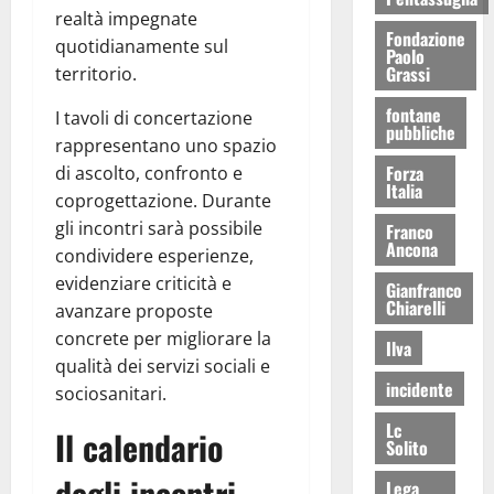
realtà impegnate
Fondazione
quotidianamente sul
Paolo
Grassi
territorio.
fontane
I tavoli di concertazione
pubbliche
rappresentano uno spazio
Forza
di ascolto, confronto e
Italia
coprogettazione. Durante
gli incontri sarà possibile
Franco
Ancona
condividere esperienze,
evidenziare criticità e
Gianfranco
Chiarelli
avanzare proposte
concrete per migliorare la
Ilva
qualità dei servizi sociali e
incidente
sociosanitari.
Lc
Il calendario
Solito
degli incontri
Lega