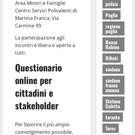
Area Minori e Famiglie
polizia
Centro Servizi Polivalenti di
Puglia
Martina Franca, Via
Carmine 99.
regione
puglia
La partecipazione agli
Renzo
incontri è libera e aperta a
Rubino
tutti.
Rifiuti
Questionario
sindaco
online per
sindaco
franco
cittadini e
ancona
Stefano
stakeholder
Coletta
taranto
Per favorire il più ampio
Tares
coinvolgimento possibile,