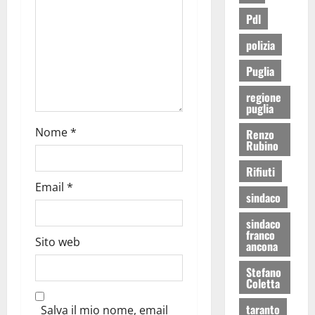
Pdl
polizia
Puglia
regione
puglia
Nome
*
Renzo
Rubino
Rifiuti
Email
*
sindaco
sindaco
franco
Sito web
ancona
Stefano
Coletta
taranto
Salva il mio nome, email