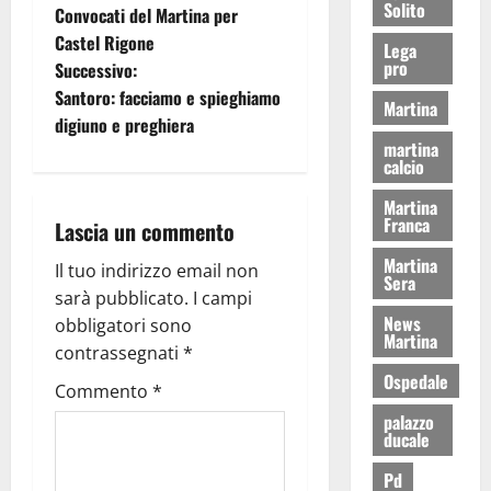
Solito
Convocati del Martina per
Castel Rigone
Lega
pro
Successivo:
Santoro: facciamo e spieghiamo
Martina
digiuno e preghiera
martina
calcio
Martina
Franca
Lascia un commento
Martina
Il tuo indirizzo email non
Sera
sarà pubblicato.
I campi
News
obbligatori sono
Martina
contrassegnati
*
Ospedale
Commento
*
palazzo
ducale
Pd