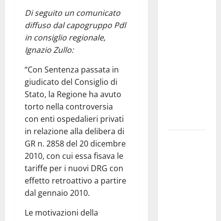
Franca
Di seguito un comunicato
investe
diffuso dal capogruppo Pdl
sulle
in consiglio regionale,
famiglie: in
Ignazio Zullo:
arrivo tre
“Con Sentenza passata in
seminari
giudicato del Consiglio di
dedicati ad
Stato, la Regione ha avuto
adolescenti,
torto nella controversia
genitori ed
con enti ospedalieri privati
empatia
in relazione alla delibera di
Aeronautica
GR n. 2858 del 20 dicembre
Militare, al
2010, con cui essa fisava le
16° Stormo
tariffe per i nuovi DRG con
di Martina
effetto retroattivo a partire
Franca
dal gennaio 2010.
consegnati
Le motivazioni della
i Baschi Blu