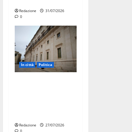
15 nuovi Fucilieri dell’Aria
Redazione
31/07/2026
0
In città
Politica
Martina Franca, Marraffa
attacca Regione e Comune:
“Nuovi medici solo a
novembre. Faremo accesso
agli atti su Tari, rifiuti e
bilancio”
Redazione
27/07/2026
0