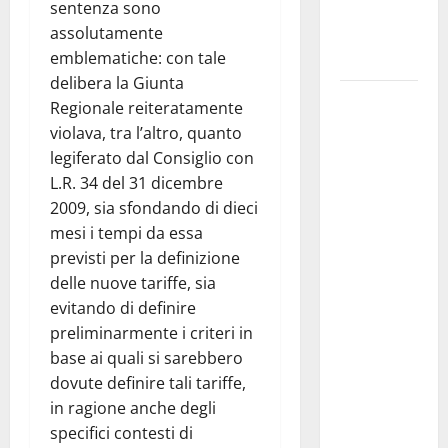
sentenza sono
ai 15 nuovi
assolutamente
Fucilieri
emblematiche: con tale
dell’Aria
delibera la Giunta
Martina
Regionale reiteratamente
Franca,
violava, tra l’altro, quanto
Marraffa
legiferato dal Consiglio con
attacca
L.R. 34 del 31 dicembre
Regione e
2009, sia sfondando di dieci
Comune:
mesi i tempi da essa
“Nuovi
previsti per la definizione
medici solo
delle nuove tariffe, sia
a
evitando di definire
novembre.
preliminarmente i criteri in
Faremo
base ai quali si sarebbero
accesso agli
dovute definire tali tariffe,
atti su Tari,
in ragione anche degli
rifiuti e
specifici contesti di