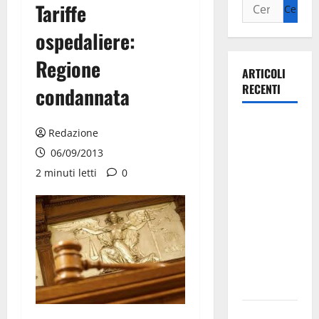
Tariffe
ospedaliere:
Regione
ARTICOLI
RECENTI
condannata
La gara
Redazione
ciclistica
06/09/2013
dei Giochi
2 minuti letti
0
attraversa
Martina
Franca:
ecco le
strade
interessate
e gli orari
Martina