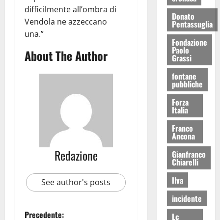
difficilmente all’ombra di
Donato
Vendola ne azzeccano
Pentassuglia
una.”
Fondazione
Paolo
About The Author
Grassi
fontane
pubbliche
Forza
Italia
Franco
Ancona
Redazione
Gianfranco
Chiarelli
Ilva
See author's posts
incidente
Precedente:
Lc