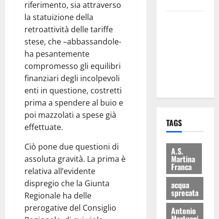
bilancio”
riferimento, sia attraverso
la statuizione della
Martina
retroattività delle tariffe
Franca: Il
stese, che –abbassandole-
sindaco non
ha pesantemente
ha fatto le
compromesso gli equilibri
scuse alla
finanziari degli incolpevoli
Lillo
enti in questione, costretti
prima a spendere al buio e
poi mazzolati a spese già
TAGS
effettuate.
Ciò pone due questioni di
A.S.
Martina
assoluta gravità. La prima è
Franca
relativa all’evidente
dispregio che la Giunta
acqua
sprecata
Regionale ha delle
prerogative del Consiglio
Antonio
Martucci