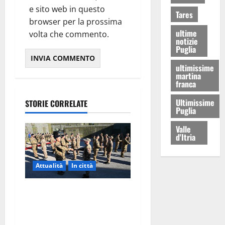
e sito web in questo
Tares
browser per la prossima
ultime
volta che commento.
notizie
Puglia
ultimissime
martina
franca
Ultimissime
STORIE CORRELATE
Puglia
Valle
d'Itria
Attualità
In città
Aeronautica Militare, al 16°
Stormo di Martina Franca
consegnati i Baschi Blu ai