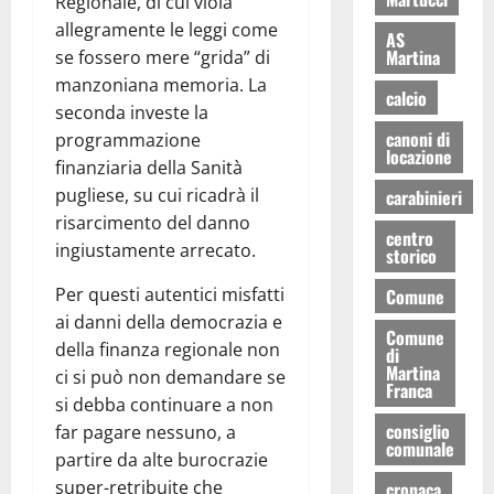
Regionale, di cui viola
allegramente le leggi come
AS
Martina
se fossero mere “grida” di
manzoniana memoria. La
calcio
seconda investe la
canoni di
programmazione
locazione
finanziaria della Sanità
pugliese, su cui ricadrà il
carabinieri
risarcimento del danno
centro
ingiustamente arrecato.
storico
Per questi autentici misfatti
Comune
ai danni della democrazia e
Comune
della finanza regionale non
di
Martina
ci si può non demandare se
Franca
si debba continuare a non
consiglio
far pagare nessuno, a
comunale
partire da alte burocrazie
super-retribuite che
cronaca