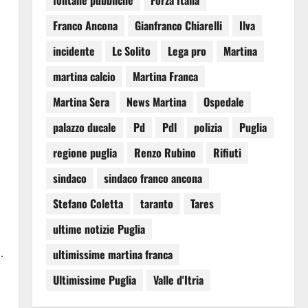
fontane pubbliche
Forza Italia
Franco Ancona
Gianfranco Chiarelli
Ilva
incidente
Lc Solito
Lega pro
Martina
martina calcio
Martina Franca
Martina Sera
News Martina
Ospedale
palazzo ducale
Pd
Pdl
polizia
Puglia
regione puglia
Renzo Rubino
Rifiuti
sindaco
sindaco franco ancona
Stefano Coletta
taranto
Tares
ultime notizie Puglia
.
ultimissime martina franca
Ultimissime Puglia
Valle d'Itria