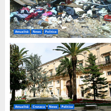
Attualità
News
Politica
Attualità
Cronaca
News
Politica