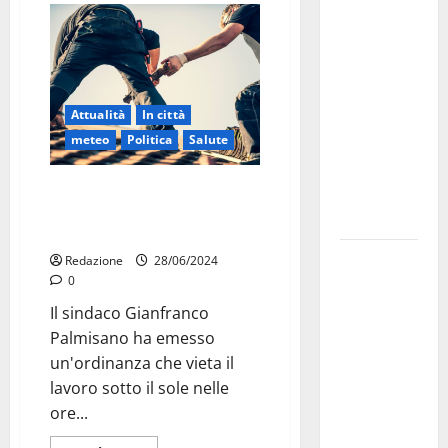
Militare, al
16° Stormo
di Martina
Franca
Attualità
In città
consegnati
meteo
Politica
Salute
i Baschi Blu
ai 15 nuovi
Nuova ordinanza a Martina
Fucilieri
Franca: stop al lavoro nelle ore
dell’Aria
calde
Martina
Redazione
28/06/2024
0
Franca,
Marraffa
Il sindaco Gianfranco
attacca
Palmisano ha emesso
Regione e
un'ordinanza che vieta il
Comune:
lavoro sotto il sole nelle
“Nuovi
ore...
medici solo