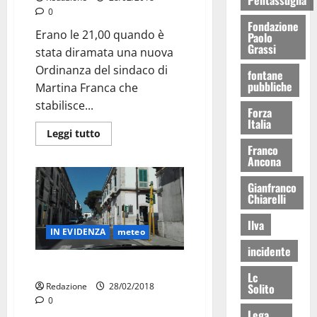
0
Fondazione
Erano le 21,00 quando è
Paolo
Grassi
stata diramata una nuova
Ordinanza del sindaco di
fontane
pubbliche
Martina Franca che
stabilisce...
Forza
Italia
Leggi tutto
Franco
Ancona
Gianfranco
Chiarelli
Ilva
IN EVIDENZA
meteo
incidente
Martina è tornata alla normalità
Lc
Solito
Redazione
28/02/2018
0
Lega