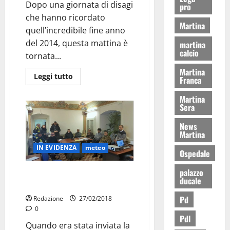
Dopo una giornata di disagi
pro
che hanno ricordato
Martina
quell’incredibile fine anno
del 2014, questa mattina è
martina
calcio
tornata...
Martina
Leggi tutto
Franca
Martina
Sera
News
Martina
IN EVIDENZA
meteo
Ospedale
palazzo
MARTINA ALLA COC (bastava
ducale
guardare la foto)
Pd
Redazione
27/02/2018
0
Pdl
Quando era stata inviata la