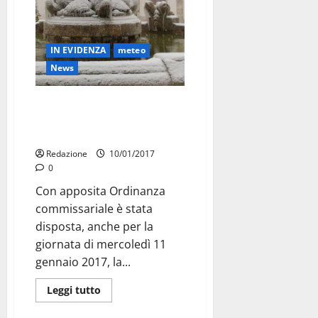
IN EVIDENZA
meteo
News
Il Commissario ordina la
chiusura delle scuole e del
mercato settimanale
Redazione
10/01/2017
0
Con apposita Ordinanza
commissariale è stata
disposta, anche per la
giornata di mercoledì 11
gennaio 2017, la...
Leggi tutto