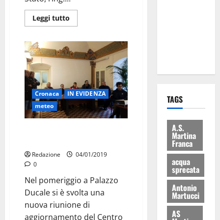
eccellenze
Leggi tutto
universitarie
italiane:
premiate a
Montecitorio
Cronaca
IN EVIDENZA
TAGS
meteo
A.S.
“Domani non si terra il mercato
Martina
settimanale”
Franca
Redazione
04/01/2019
acqua
0
sprecata
Nel pomeriggio a Palazzo
Antonio
Ducale si è svolta una
Martucci
nuova riunione di
AS
aggiornamento del Centro