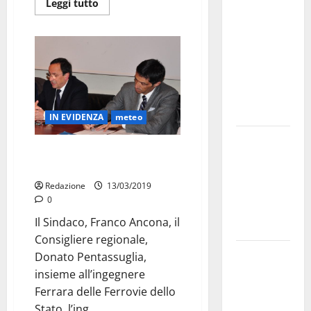
Leggi tutto
a
novembre.
Faremo
accesso agli
atti su Tari,
rifiuti e
bilancio”
IN EVIDENZA
meteo
Martina
Sopralluogo per la ripresa del
Franca: Il
procedimento a Cupa
sindaco non
Redazione
13/03/2019
ha fatto le
0
scuse alla
Il Sindaco, Franco Ancona, il
Lillo
Consigliere regionale,
Due giovani
Donato Pentassuglia,
di Martina
insieme all’ingegnere
Franca tra
Ferrara delle Ferrovie dello
le
Stato, l’ing....