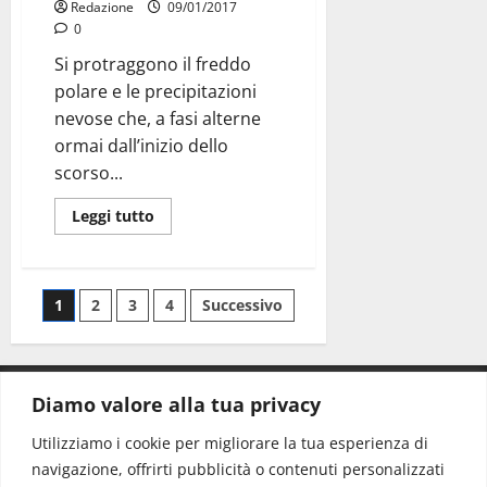
Redazione
09/01/2017
0
Si protraggono il freddo
polare e le precipitazioni
nevose che, a fasi alterne
ormai dall’inizio dello
scorso...
Leggi tutto
1
2
3
4
Successivo
Diamo valore alla tua privacy
CONTATTI.
Utilizziamo i cookie per migliorare la tua esperienza di
navigazione, offrirti pubblicità o contenuti personalizzati
Redazione:
redazione@www.martinasera.it