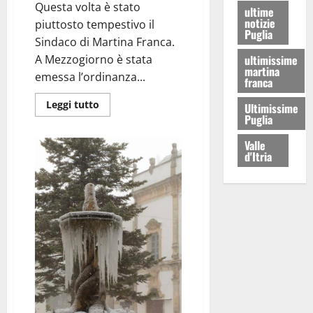
Questa volta è stato
ultime
notizie
piuttosto tempestivo il
Puglia
Sindaco di Martina Franca.
A Mezzogiorno è stata
ultimissime
martina
emessa l’ordinanza...
franca
Leggi tutto
Ultimissime
Puglia
Valle
d'Itria