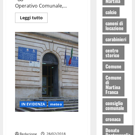
Martina
Operativo Comunale,...
calcio
Leggi tutto
canoni di
locazione
carabinieri
centro
storico
Comune
Comune
di
Martina
Franca
consiglio
IN EVIDENZA
meteo
comunale
cronaca
Chiusura scuole anche domani 1
Marzo
Donato
Redazione
28/02/2018
Pentassuglia