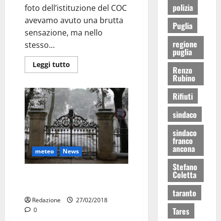
polizia
foto dell’istituzione del COC
avevamo avuto una brutta
Puglia
sensazione, ma nello
regione
stesso...
puglia
Leggi tutto
Renzo
Rubino
Rifiuti
sindaco
sindaco
franco
ancona
meteo
News
Stefano
Coletta
Il Sindaco gioca d’anticipo:
domani scuole chiuse
taranto
Redazione
27/02/2018
Tares
0