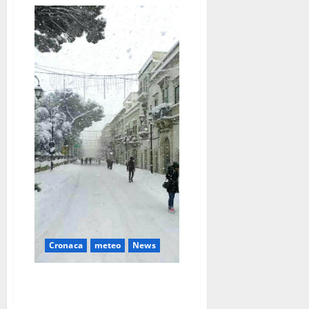
Cronaca
meteo
News
Emergenza neve contenuta, ma
la guardia resta alta