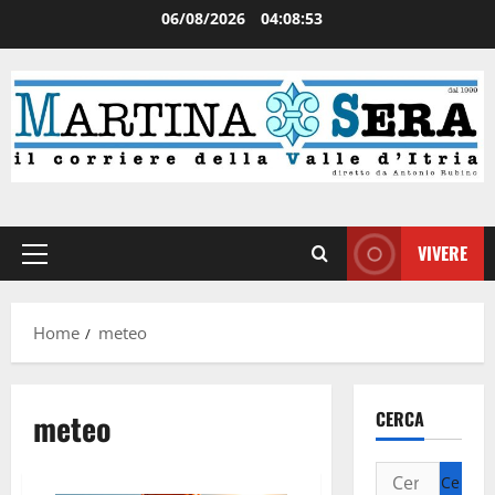
06/08/2026
04:08:54
VIVERE
Home
meteo
meteo
CERCA