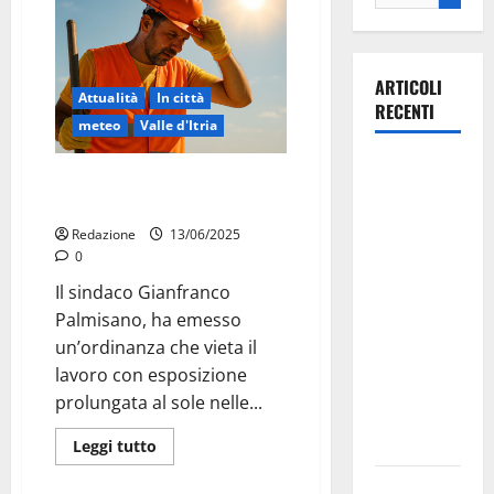
ARTICOLI
Attualità
In città
RECENTI
meteo
Valle d'Itria
Martina
Divieto di lavoro sotto il sole:
Franca
ordinanza del sindaco Palmisano
investe
Redazione
13/06/2025
sulle
0
famiglie: in
Il sindaco Gianfranco
arrivo tre
Palmisano, ha emesso
seminari
un’ordinanza che vieta il
dedicati ad
lavoro con esposizione
adolescenti,
prolungata al sole nelle...
genitori ed
empatia
Leggi tutto
Aeronautica