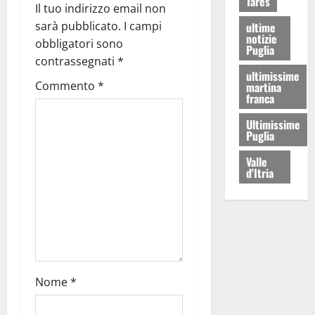
Tares
Il tuo indirizzo email non
sarà pubblicato.
I campi
ultime
notizie
obbligatori sono
Puglia
contrassegnati
*
ultimissime
Commento
*
martina
franca
Ultimissime
Puglia
Valle
d'Itria
Nome
*