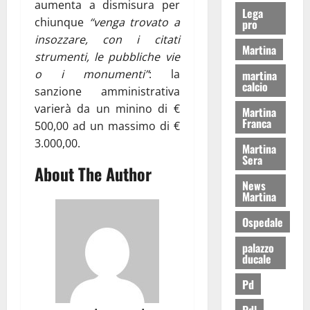
aumenta a dismisura per
Lega
chiunque
“venga trovato a
pro
insozzare, con i citati
Martina
strumenti, le pubbliche vie
o i monumenti”
: la
martina
calcio
sanzione amministrativa
varierà da un minino di €
Martina
Franca
500,00 ad un massimo di €
3.000,00.
Martina
Sera
About The Author
News
Martina
Ospedale
palazzo
ducale
Pd
Pdl