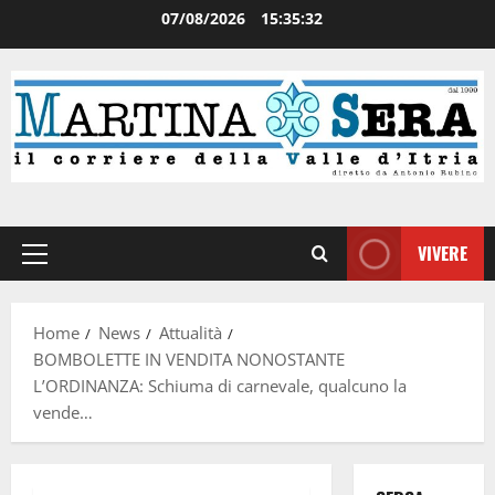
07/08/2026
15:35:33
VIVERE
Home
News
Attualità
BOMBOLETTE IN VENDITA NONOSTANTE
L’ORDINANZA: Schiuma di carnevale, qualcuno la
vende…