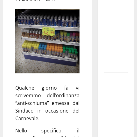
di Martina
Franca
pubblica il
bando
alloggi ERP
2026:
domande
dal 26
agosto
La gara
ciclistica
Qualche giorno fa vi
dei Giochi
scrivemmo dell’ordinanza
attraversa
“anti-schiuma” emessa dal
Martina
Sindaco in occasione del
Franca:
Carnevale.
ecco le
Nello specifico, il
strade