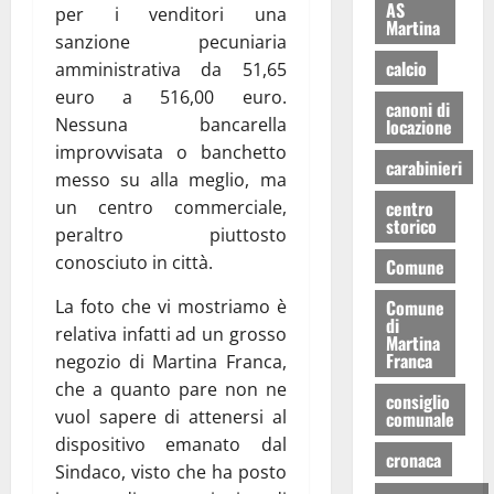
AS
per i venditori una
Martina
sanzione pecuniaria
calcio
amministrativa da 51,65
euro a 516,00 euro.
canoni di
Nessuna bancarella
locazione
improvvisata o banchetto
carabinieri
messo su alla meglio, ma
centro
un centro commerciale,
storico
peraltro piuttosto
conosciuto in città.
Comune
Comune
La foto che vi mostriamo è
di
relativa infatti ad un grosso
Martina
Franca
negozio di Martina Franca,
che a quanto pare non ne
consiglio
vuol sapere di attenersi al
comunale
dispositivo emanato dal
cronaca
Sindaco, visto che ha posto