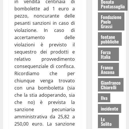
Donato
in vendita centinaia di
Pentassuglia
bombolette ad 1 euro a
pezzo, noncurante delle
Fondazione
Paolo
pesanti sanzioni in caso di
Grassi
violazione. In caso di
fontane
accertamento delle
pubbliche
violazioni è previsto il
Forza
sequestro dei prodotti e
Italia
relativo provvedimento
consequenziale di confisca.
Franco
Ancona
Ricordiamo che per
chiunque venga trovato
Gianfranco
Chiarelli
con una bomboletta (sia
che la stia adoperando, sia
Ilva
che no) è prevista la
incidente
sanzione pecuniaria
amministrativa da 25,82 a
Lc
Solito
250,00 euro. La sanzione