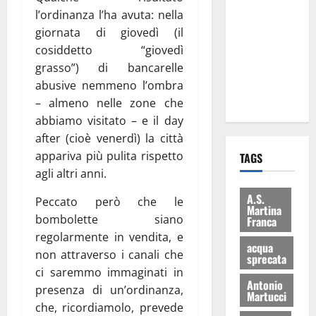
Franca
l’ordinanza l’ha avuta: nella
consegnati
giornata di giovedì (il
i Baschi Blu
cosiddetto “giovedì
ai 15 nuovi
grasso”) di bancarelle
Fucilieri
abusive nemmeno l’ombra
dell’Aria
– almeno nelle zone che
abbiamo visitato – e il day
after (cioè venerdì) la città
appariva più pulita rispetto
TAGS
agli altri anni.
A.S.
Peccato però che le
Martina
bombolette siano
Franca
regolarmente in vendita, e
acqua
non attraverso i canali che
sprecata
ci saremmo immaginati in
Antonio
presenza di un’ordinanza,
Martucci
che, ricordiamolo, prevede