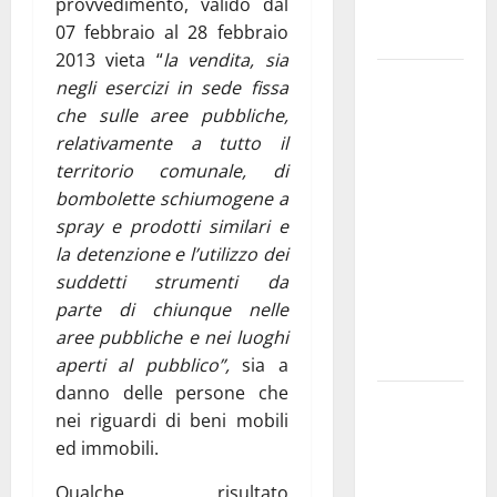
provvedimento, valido dal
interessate
07 febbraio al 28 febbraio
e gli orari
2013 vieta “
la vendita, sia
Martina
negli esercizi in sede fissa
Franca
che sulle aree pubbliche,
investe
relativamente a tutto il
sulle
territorio comunale, di
famiglie: in
bombolette schiumogene a
arrivo tre
spray e prodotti similari e
seminari
la detenzione e l’utilizzo dei
dedicati ad
suddetti strumenti da
adolescenti,
parte di chiunque nelle
genitori ed
aree pubbliche e nei luoghi
empatia
aperti al pubblico”,
sia a
danno delle persone che
Aeronautica
nei riguardi di beni mobili
Militare, al
ed immobili.
16° Stormo
di Martina
Qualche risultato