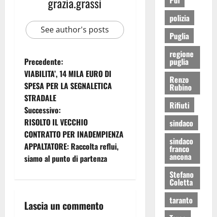
grazia.grassi
polizia
See author's posts
Puglia
regione
puglia
Precedente:
VIABILITA’, 14 MILA EURO DI
Renzo
SPESA PER LA SEGNALETICA
Rubino
STRADALE
Rifiuti
Successivo:
RISOLTO IL VECCHIO
sindaco
CONTRATTO PER INADEMPIENZA
sindaco
APPALTATORE: Raccolta reflui,
franco
ancona
siamo al punto di partenza
Stefano
Coletta
taranto
Lascia un commento