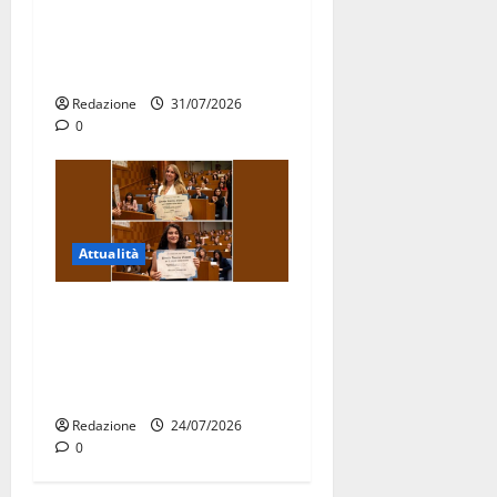
Stormo di Martina Franca
consegnati i Baschi Blu ai
15 nuovi Fucilieri dell’Aria
Redazione
31/07/2026
0
Attualità
Due giovani di Martina
Franca tra le eccellenze
universitarie italiane:
premiate a Montecitorio
Redazione
24/07/2026
0