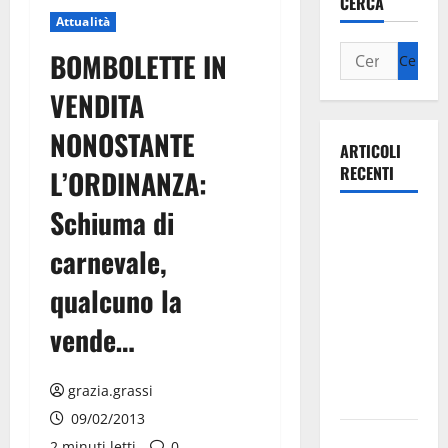
CERCA
Attualità
BOMBOLETTE IN
VENDITA
NONOSTANTE
ARTICOLI
RECENTI
L’ORDINANZA:
Schiuma di
Ospedale di
Martina
carnevale,
Franca,
qualcuno la
Forza Italia
annuncia la
vende…
protesta:
sit-in lunedì
grazia.grassi
10 agosto
09/02/2013
Il Comune
2 minuti letti
0