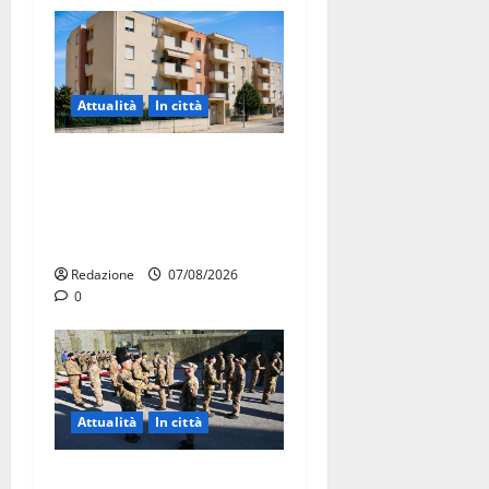
Attualità
In città
Il Comune di Martina Franca
pubblica il bando alloggi
ERP 2026: domande dal 26
agosto
Redazione
07/08/2026
0
Attualità
In città
Aeronautica Militare, al 16°