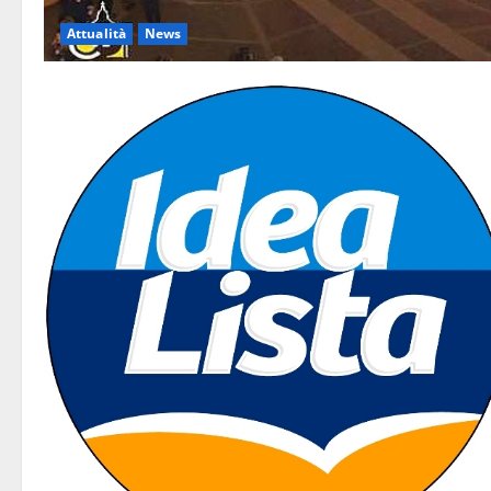
Attualità
News