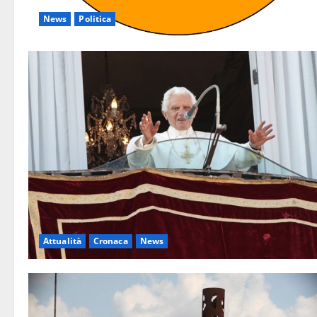
News
Politica
Attualità
Cronaca
News