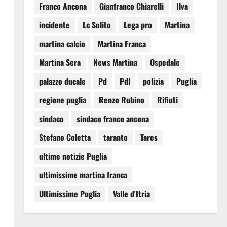
Franco Ancona
Gianfranco Chiarelli
Ilva
incidente
Lc Solito
Lega pro
Martina
martina calcio
Martina Franca
Martina Sera
News Martina
Ospedale
palazzo ducale
Pd
Pdl
polizia
Puglia
regione puglia
Renzo Rubino
Rifiuti
sindaco
sindaco franco ancona
Stefano Coletta
taranto
Tares
ultime notizie Puglia
ultimissime martina franca
Ultimissime Puglia
Valle d'Itria