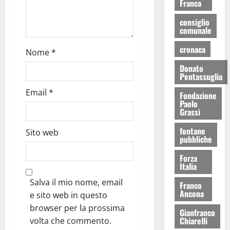
Franca
consiglio
comunale
cronaca
Nome
*
Donato
Pentassuglia
Email
*
Fondazione
Paolo
Grassi
fontane
Sito web
pubbliche
Forza
Italia
Salva il mio nome, email
Franco
Ancona
e sito web in questo
browser per la prossima
Gianfranco
Chiarelli
volta che commento.