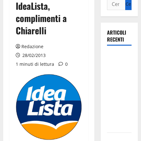
IdeaLista,
complimenti a
Chiarelli
ARTICOLI
RECENTI
Redazione
Il Comune
28/02/2013
di Martina
1 minuti di lettura
0
Franca
pubblica il
bando
alloggi ERP
2026:
domande
dal 26
agosto
La gara