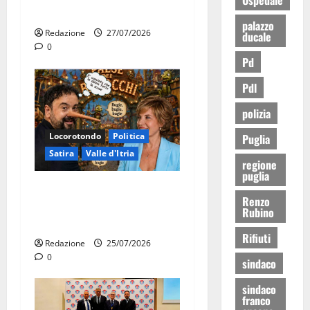
bilancio”
palazzo
Redazione
27/07/2026
ducale
0
Pd
Pdl
polizia
Locorotondo
Politica
Puglia
Satira
Valle d'Itria
regione
puglia
Martina Franca: Il sindaco
Renzo
non ha fatto le scuse alla
Rubino
Lillo
Rifiuti
Redazione
25/07/2026
0
sindaco
sindaco
franco