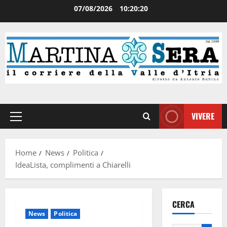
07/08/2026
10:20:20
VIVERE
Home
News
Politica
IdeaLista, complimenti a Chiarelli
CERCA
News
Politica