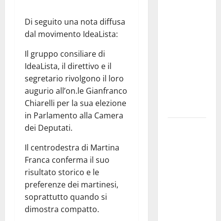
ciclistica
dei Giochi
Di seguito una nota diffusa
attraversa
dal movimento IdeaLista:
Martina
Il gruppo consiliare di
Franca:
IdeaLista, il direttivo e il
ecco le
segretario rivolgono il loro
strade
augurio all’on.le Gianfranco
interessate
Chiarelli per la sua elezione
e gli orari
in Parlamento alla Camera
Martina
dei Deputati.
Franca
Il centrodestra di Martina
investe
Franca conferma il suo
sulle
risultato storico e le
famiglie: in
preferenze dei martinesi,
arrivo tre
soprattutto quando si
seminari
dimostra compatto.
dedicati ad