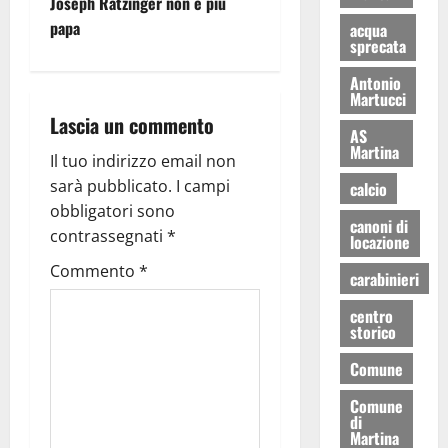
Joseph Ratzinger non è più
papa
acqua
sprecata
Antonio
Martucci
Lascia un commento
AS
Martina
Il tuo indirizzo email non
sarà pubblicato.
I campi
calcio
obbligatori sono
canoni di
contrassegnati
*
locazione
Commento
*
carabinieri
centro
storico
Comune
Comune
di
Martina