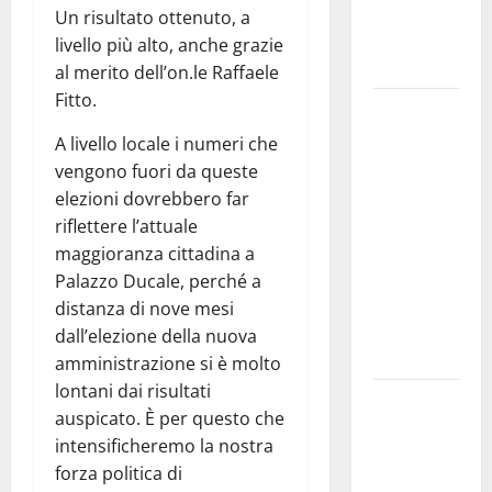
adolescenti,
Un risultato ottenuto, a
genitori ed
livello più alto, anche grazie
empatia
al merito dell’on.le Raffaele
Fitto.
Aeronautica
Militare, al
A livello locale i numeri che
16° Stormo
vengono fuori da queste
di Martina
elezioni dovrebbero far
Franca
riflettere l’attuale
consegnati
maggioranza cittadina a
i Baschi Blu
Palazzo Ducale, perché a
ai 15 nuovi
distanza di nove mesi
Fucilieri
dall’elezione della nuova
dell’Aria
amministrazione si è molto
lontani dai risultati
Martina
auspicato. È per questo che
Franca,
intensificheremo la nostra
Marraffa
forza politica di
attacca