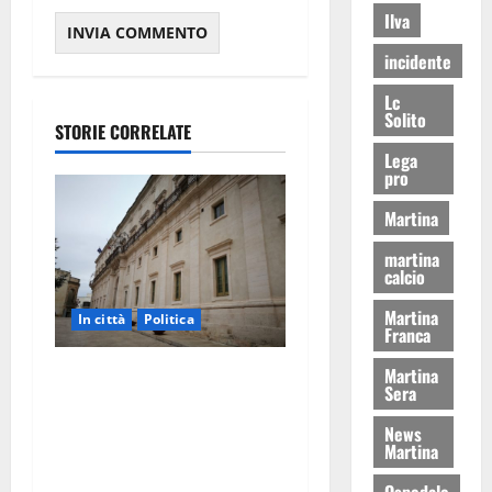
Ilva
incidente
Lc
Solito
STORIE CORRELATE
Lega
pro
Martina
martina
calcio
Martina
In città
Politica
Franca
Martina
Martina Franca, Marraffa
Sera
attacca Regione e Comune:
“Nuovi medici solo a
News
Martina
novembre. Faremo accesso
agli atti su Tari, rifiuti e
Ospedale