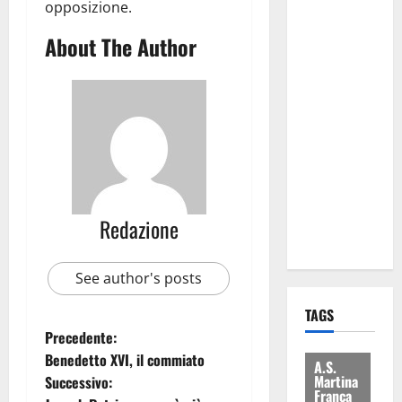
opposizione.
Regione e
Comune:
About The Author
“Nuovi
medici solo
a
novembre.
Faremo
accesso agli
atti su Tari,
rifiuti e
Redazione
bilancio”
See author's posts
TAGS
Precedente:
Benedetto XVI, il commiato
A.S.
Martina
Successivo:
Franca