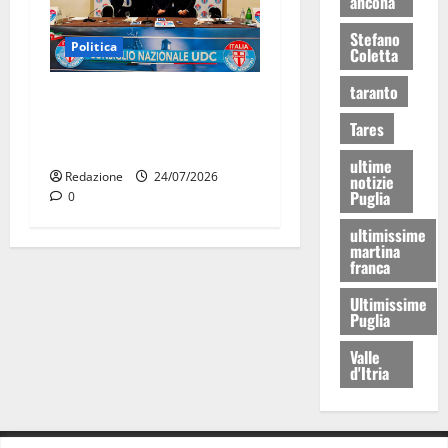
ancona
Stefano
Politica
Coletta
taranto
UDC, Consiglio nazionale a
Roma: la Puglia pronta alle
Tares
prossime sfide
ultime
Redazione
24/07/2026
notizie
Puglia
0
ultimissime
martina
franca
Ultimissime
Puglia
Valle
d'Itria