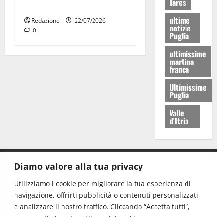
Tares
Muvin
ultime
Redazione
22/07/2026
notizie
0
Puglia
ultimissime
martina
franca
Ultimissime
Puglia
Valle
d'Itria
Diamo valore alla tua privacy
CONTATTI.
Utilizziamo i cookie per migliorare la tua esperienza di
navigazione, offrirti pubblicità o contenuti personalizzati
Redazione:
redazione@www.martinasera.it
e analizzare il nostro traffico. Cliccando “Accetta tutti”,
Direttore:
direttore@www.martinasera.it