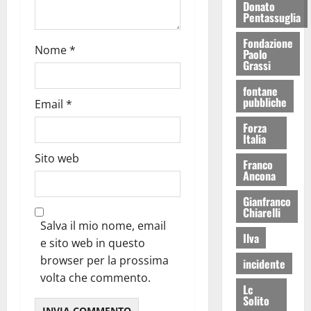
Donato
Pentassuglia
Fondazione
Nome
*
Paolo
Grassi
fontane
pubbliche
Email
*
Forza
Italia
Sito web
Franco
Ancona
Gianfranco
Chiarelli
Salva il mio nome, email
Ilva
e sito web in questo
browser per la prossima
incidente
volta che commento.
Lc
Solito