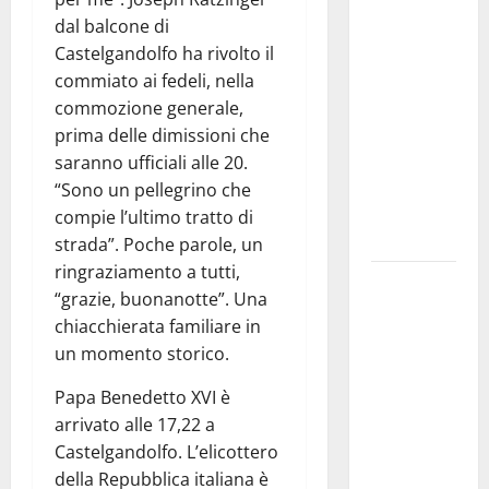
investe
dal balcone di
sulle
Castelgandolfo ha rivolto il
famiglie: in
commiato ai fedeli, nella
arrivo tre
commozione generale,
seminari
prima delle dimissioni che
dedicati ad
saranno ufficiali alle 20.
adolescenti,
“Sono un pellegrino che
genitori ed
compie l’ultimo tratto di
empatia
strada”. Poche parole, un
ringraziamento a tutti,
Aeronautica
“grazie, buonanotte”. Una
Militare, al
chiacchierata familiare in
16° Stormo
un momento storico.
di Martina
Franca
Papa Benedetto XVI è
consegnati
arrivato alle 17,22 a
i Baschi Blu
Castelgandolfo. L’elicottero
ai 15 nuovi
della Repubblica italiana è