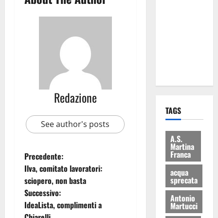
Martina
Franca: Il
sindaco non
ha fatto le
scuse alla
Lillo
Redazione
TAGS
See author's posts
A.S.
Martina
Franca
Precedente:
Ilva, comitato lavoratori:
acqua
sprecata
sciopero, non basta
Successivo:
Antonio
IdeaLista, complimenti a
Martucci
Chiarelli