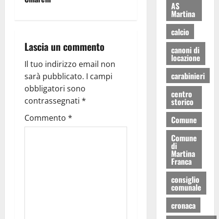
AS
Martina
calcio
Lascia un commento
canoni di
locazione
Il tuo indirizzo email non
carabinieri
sarà pubblicato.
I campi
obbligatori sono
centro
contrassegnati
*
storico
Commento
*
Comune
Comune
di
Martina
Franca
consiglio
comunale
cronaca