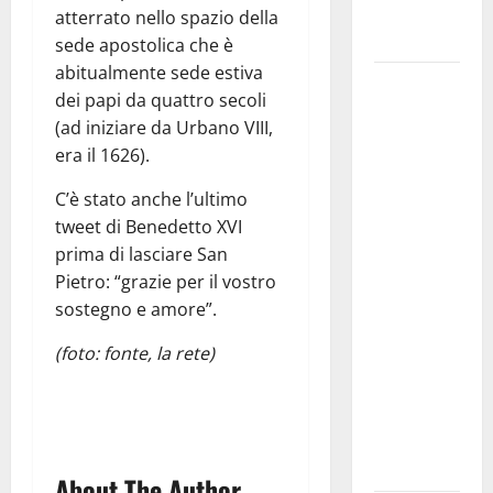
Fucilieri
atterrato nello spazio della
dell’Aria
sede apostolica che è
abitualmente sede estiva
Martina
dei papi da quattro secoli
Franca,
(ad iniziare da Urbano VIII,
Marraffa
era il 1626).
attacca
Regione e
C’è stato anche l’ultimo
Comune:
tweet di Benedetto XVI
“Nuovi
prima di lasciare San
medici solo
Pietro: “grazie per il vostro
a
sostegno e amore”.
novembre.
(foto: fonte, la rete)
Faremo
accesso agli
atti su Tari,
rifiuti e
bilancio”
About The Author