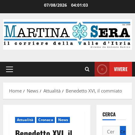
07/08/2026
04:01:04
VIVERE
Home
News
Attualità
Benedetto XVI, il commiato
CERCA
Attualità
Cronaca
News
Benedetto XVI, il