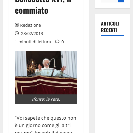
commiato
ARTICOLI
Redazione
RECENTI
28/02/2013
1 minuti di lettura
0
La gara
ciclistica
dei Giochi
attraversa
Martina
Franca:
ecco le
strade
(fonte: la rete)
interessate
e gli orari
“Voi sapete che questo non
Martina
è un giorno come gli altri
Franca
per me”. Joseph Ratzinger