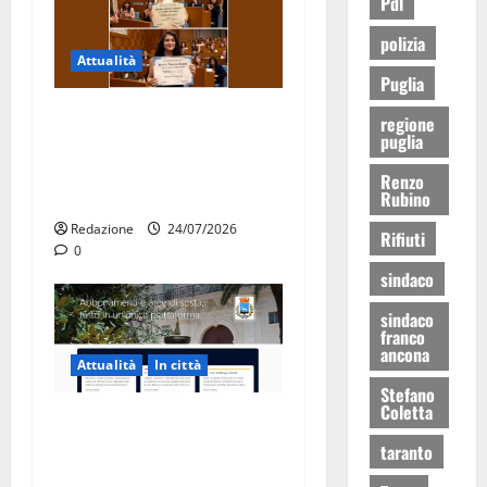
Pdl
polizia
Attualità
Puglia
Due giovani di Martina
regione
puglia
Franca tra le eccellenze
universitarie italiane:
Renzo
premiate a Montecitorio
Rubino
Redazione
24/07/2026
Rifiuti
0
sindaco
sindaco
franco
ancona
Attualità
In città
Stefano
Coletta
Parcheggi a Martina Franca,
cambia tutto: abbonamenti
taranto
online sul nuovo portale