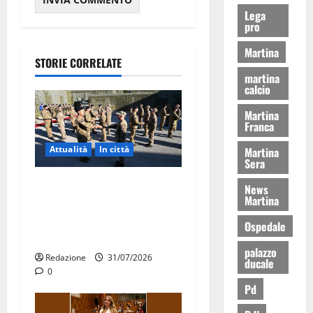
Lega
pro
Martina
STORIE CORRELATE
martina
calcio
Martina
Franca
Attualità
In città
Martina
Sera
Aeronautica Militare, al 16°
News
Martina
Stormo di Martina Franca
consegnati i Baschi Blu ai
Ospedale
15 nuovi Fucilieri dell’Aria
palazzo
Redazione
31/07/2026
ducale
0
Pd