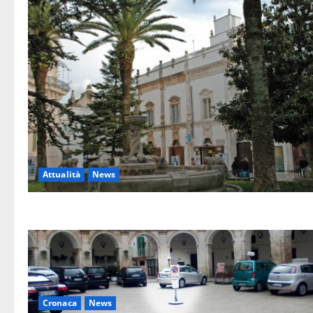
Attualità
News
Cronaca
News