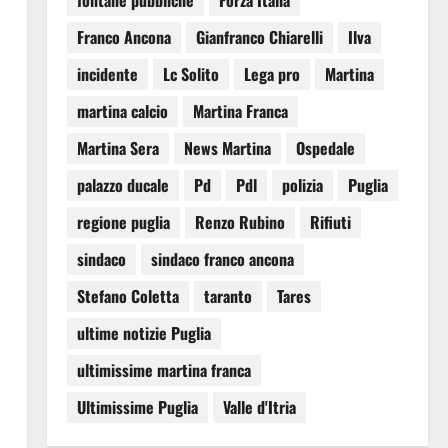
fontane pubbliche
Forza Italia
Franco Ancona
Gianfranco Chiarelli
Ilva
incidente
Lc Solito
Lega pro
Martina
martina calcio
Martina Franca
Martina Sera
News Martina
Ospedale
palazzo ducale
Pd
Pdl
polizia
Puglia
regione puglia
Renzo Rubino
Rifiuti
sindaco
sindaco franco ancona
Stefano Coletta
taranto
Tares
ultime notizie Puglia
ultimissime martina franca
Ultimissime Puglia
Valle d'Itria