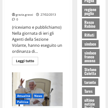
Puglia
Scippò una donna: individuato e
fermato
regione
puglia
grazia.grassi
27/02/2013
0
Renzo
Rubino
(riceviamo e pubblichiamo)
Nella giornata di ieri gli
Rifiuti
Agenti della Sezione
sindaco
Volante, hanno eseguito un
ordinanza di...
sindaco
franco
ancona
Leggi tutto
Stefano
Coletta
taranto
Tares
Attualità
News
ultime
Politica
notizie
Puglia