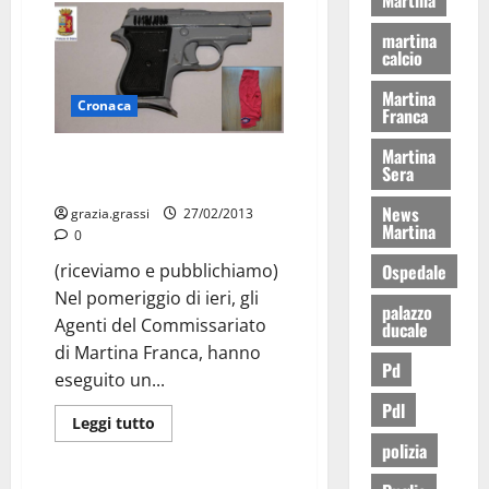
martina
calcio
Martina
Cronaca
Franca
Martina
Martina Franca: arrestato
Sera
rapinatore
News
grazia.grassi
27/02/2013
Martina
0
(riceviamo e pubblichiamo)
Ospedale
Nel pomeriggio di ieri, gli
palazzo
Agenti del Commissariato
ducale
di Martina Franca, hanno
Pd
eseguito un...
Pdl
Leggi tutto
Cronaca
polizia