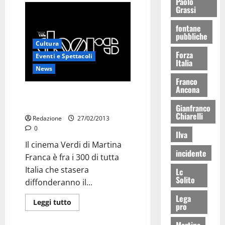
Paolo
Grassi
fontane
pubbliche
Cultura
Forza
Eventi e Spettacoli
Italia
News
Franco
Ancona
Concerto dei Doors stasera al
Verdi
Gianfranco
Chiarelli
Redazione
27/02/2013
0
Ilva
Il cinema Verdi di Martina
incidente
Franca è fra i 300 di tutta
Italia che stasera
Lc
Solito
diffonderanno il...
Lega
Leggi tutto
pro
Martina