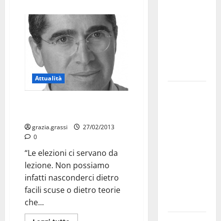
bando
alloggi ERP
2026:
domande
dal 26
agosto
Attualità
La gara
ciclistica
Elezioni 2013, la riflessione del
Pd Martina Franca
dei Giochi
attraversa
grazia.grassi
27/02/2013
0
Martina
Franca:
“Le elezioni ci servano da
ecco le
lezione. Non possiamo
strade
infatti nasconderci dietro
interessate
facili scuse o dietro teorie
e gli orari
che...