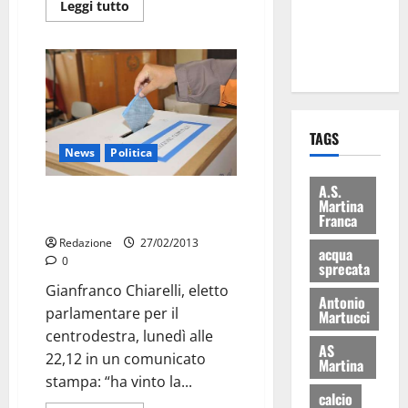
Leggi tutto
ai 15 nuovi
Fucilieri
dell’Aria
TAGS
News
Politica
A.S.
Elezioni 2013, almeno
Martina
concordate le dichiarazioni
Franca
Redazione
27/02/2013
acqua
0
sprecata
Gianfranco Chiarelli, eletto
Antonio
parlamentare per il
Martucci
centrodestra, lunedì alle
AS
22,12 in un comunicato
Martina
stampa: “ha vinto la...
calcio