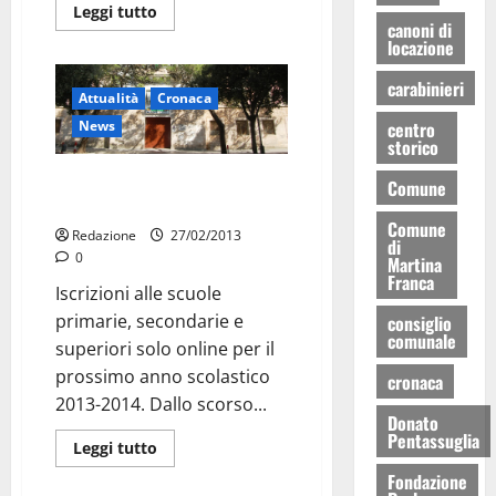
Leggi tutto
canoni di
locazione
carabinieri
Attualità
Cronaca
centro
News
storico
Iscrizione a scuola, solo online
Comune
ed entro domani
Comune
Redazione
27/02/2013
di
0
Martina
Franca
Iscrizioni alle scuole
primarie, secondarie e
consiglio
comunale
superiori solo online per il
prossimo anno scolastico
cronaca
2013-2014. Dallo scorso...
Donato
Pentassuglia
Leggi tutto
Fondazione