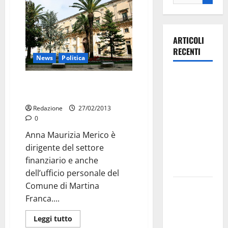
ARTICOLI
RECENTI
News
Politica
Ospedale di
Comune: la dirigente lavora
Martina
gratis
Franca,
Redazione
27/02/2013
Forza Italia
0
annuncia la
Anna Maurizia Merico è
protesta:
dirigente del settore
sit-in lunedì
finanziario e anche
10 agosto
dell’ufficio personale del
Comune di Martina
Il Comune
Franca....
di Martina
Franca
Leggi tutto
pubblica il