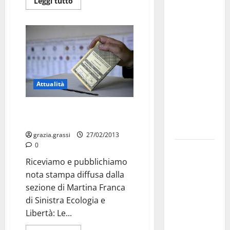
Martina
Leggi tutto
Franca
investe
sulle
famiglie: in
arrivo tre
seminari
Attualità
dedicati ad
adolescenti,
Sel, “Consenso in aumento a
genitori ed
Martina Franca”
empatia
grazia.grassi
27/02/2013
0
Aeronautica
Riceviamo e pubblichiamo
Militare, al
nota stampa diffusa dalla
16° Stormo
sezione di Martina Franca
di Martina
di Sinistra Ecologia e
Franca
Libertà: Le...
consegnati
i Baschi Blu