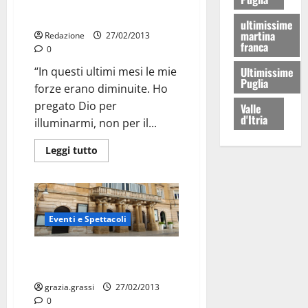
Papa, ultima udienza generale
ultimissime
martina
Redazione
27/02/2013
franca
0
“In questi ultimi mesi le mie
Ultimissime
Puglia
forze erano diminuite. Ho
pregato Dio per
Valle
d'Itria
illuminarmi, non per il...
Leggi tutto
Eventi e Spettacoli
Cinema Verdi, il 1° Marzo “Un
weekend reale”
grazia.grassi
27/02/2013
0