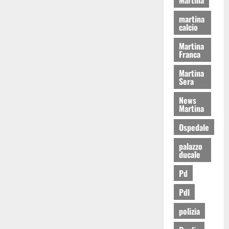
martina
calcio
Martina
Franca
Martina
Sera
News
Martina
Ospedale
palazzo
ducale
Pd
Pdl
polizia