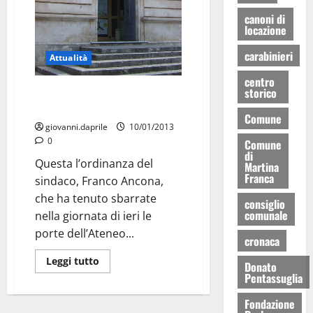
canoni di
locazione
carabinieri
Attualità
centro
storico
Ateneo Bruni all’addiaccio, le
scuole restano chiuse
Comune
giovanni.daprile
10/01/2013
0
Comune
di
Questa l’ordinanza del
Martina
Franca
sindaco, Franco Ancona,
che ha tenuto sbarrate
consiglio
comunale
nella giornata di ieri le
porte dell’Ateneo...
cronaca
Leggi tutto
Donato
Pentassuglia
Fondazione