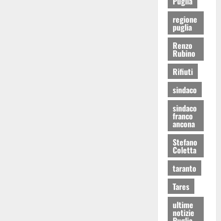
Puglia
regione
puglia
Renzo
Rubino
Rifiuti
sindaco
sindaco
franco
ancona
Stefano
Coletta
taranto
Tares
ultime
notizie
Puglia