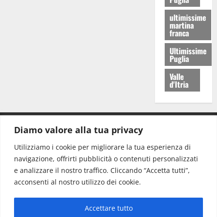
ultimissime
martina
franca
Ultimissime
Puglia
Valle
d'Itria
Diamo valore alla tua privacy
CONTATTI.
Utilizziamo i cookie per migliorare la tua esperienza di
navigazione, offrirti pubblicità o contenuti personalizzati
Redazione:
redazione@www.martinasera.it
e analizzare il nostro traffico. Cliccando “Accetta tutti”,
Direttore:
direttore@www.martinasera.it
acconsenti al nostro utilizzo dei cookie.
Info & Commerciale:
info@www.martinasera.it
Accettare tutto