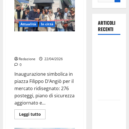
ARTICOLI
Attualità
In città
RECENTI
Mercato settimanale di Martina
Ospedale di
Franca, nuova organizzazione e
Martina
strade riaperte
Franca,
Redazione
22/04/2026
Forza Italia
0
annuncia la
Inaugurazione simbolica in
protesta:
piazza Filippo D’Angiò per il
sit-in lunedì
mercato ridisegnato: 276
10 agosto
posteggi, piano di sicurezza
aggiornato e...
Il Comune
di Martina
Leggi tutto
Franca
pubblica il