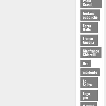
Paolo
Grassi
fontane
pubbliche
Forza
Italia
Franco
Ancona
Gianfranco
Chiarelli
Ilva
incidente
Lc
Solito
Lega
pro
Martina