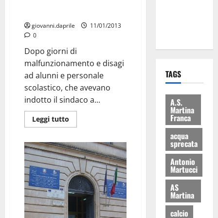
riscaldamento: riaperte le
ai 15 nuovi
scuole dell’Ateneo Bruni
Fucilieri
giovanni.daprile
11/01/2013
dell’Aria
0
Dopo giorni di
malfunzionamento e disagi
TAGS
ad alunni e personale
scolastico, che avevano
indotto il sindaco a...
A.S.
Martina
Franca
Leggi tutto
acqua
sprecata
Antonio
Martucci
AS
Martina
calcio