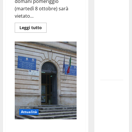
Martina
domani pomeriggio
Franca
(martedì 8 ottobre) sarà
investe
vietato...
sulle
Leggi tutto
famiglie: in
arrivo tre
seminari
dedicati ad
adolescenti,
genitori ed
empatia
Aeronautica
Militare, al
16° Stormo
di Martina
Attualità
Franca
consegnati
Torna in funzione il
i Baschi Blu