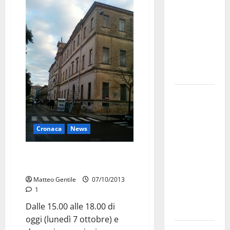
bando
alloggi ERP
2026:
domande
dal 26
agosto
La gara
ciclistica
dei Giochi
Cronaca
News
attraversa
Martina
Divieto di sosta attorno
Franca:
all’ateneo Bruni
ecco le
Matteo Gentile
07/10/2013
strade
1
interessate
Dalle 15.00 alle 18.00 di
e gli orari
oggi (lunedì 7 ottobre) e