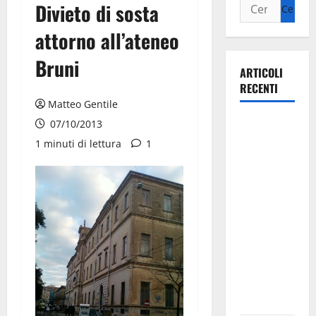
Divieto di sosta
attorno all’ateneo
Bruni
ARTICOLI
RECENTI
Matteo Gentile
Martina
07/10/2013
Franca
1 minuti di lettura
1
investe
sulle
famiglie: in
arrivo tre
seminari
dedicati ad
adolescenti,
genitori ed
empatia