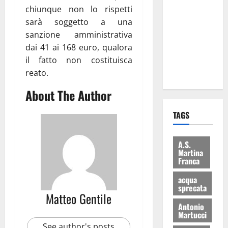
le
chiunque non lo rispetti
eccellenze
sarà soggetto a una
universitarie
sanzione amministrativa
italiane:
dai 41 ai 168 euro, qualora
premiate a
il fatto non costituisca
Montecitorio
reato.
About The Author
TAGS
A.S.
Martina
Franca
acqua
sprecata
Matteo Gentile
Antonio
Martucci
See author's posts