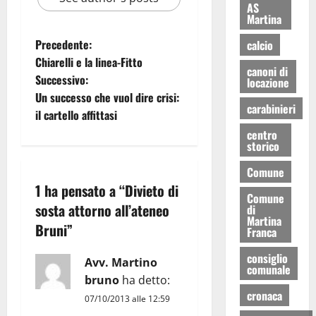
AS
Martina
Precedente:
calcio
Chiarelli e la linea-Fitto
canoni di
Successivo:
locazione
Un successo che vuol dire crisi:
carabinieri
il cartello affittasi
centro
storico
Comune
1 ha pensato a “
Divieto di
Comune
sosta attorno all’ateneo
di
Martina
Bruni
”
Franca
consiglio
Avv. Martino
comunale
bruno
ha detto:
cronaca
07/10/2013 alle 12:59