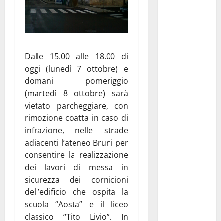
Aeronautica
Militare, al
16° Stormo
di Martina
Dalle 15.00 alle 18.00 di
Franca
oggi (lunedì 7 ottobre) e
consegnati
domani pomeriggio
i Baschi Blu
(martedì 8 ottobre) sarà
ai 15 nuovi
vietato parcheggiare, con
Fucilieri
rimozione coatta in caso di
dell’Aria
infrazione, nelle strade
Martina
adiacenti l’ateneo Bruni per
Franca,
consentire la realizzazione
Marraffa
dei lavori di messa in
attacca
sicurezza dei cornicioni
Regione e
dell’edificio che ospita la
Comune:
scuola “Aosta” e il liceo
“Nuovi
classico “Tito Livio”. In