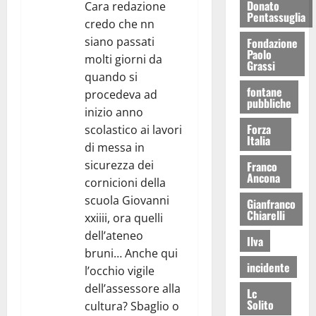
Donato
Cara redazione
Pentassuglia
credo che nn
siano passati
Fondazione
Paolo
molti giorni da
Grassi
quando si
fontane
procedeva ad
pubbliche
inizio anno
Forza
scolastico ai lavori
Italia
di messa in
sicurezza dei
Franco
Ancona
cornicioni della
scuola Giovanni
Gianfranco
Chiarelli
xxiiii, ora quelli
dell’ateneo
Ilva
bruni… Anche qui
incidente
l’occhio vigile
dell’assessore alla
Lc
Solito
cultura? Sbaglio o