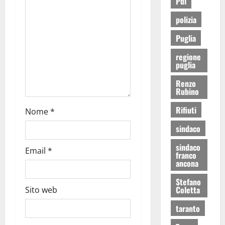
Pdl
polizia
Puglia
regione
puglia
Renzo
Rubino
Rifiuti
Nome
*
sindaco
sindaco
Email
*
franco
ancona
Stefano
Coletta
Sito web
taranto