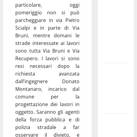
medici solo
particolare, oggi
a
pomeriggio non si può
novembre.
parcheggiare in via Pietro
Faremo
Scialpi e in parte di Via
accesso agli
Bruni, mentre domani le
atti su Tari,
strade interessate ai lavori
rifiuti e
sono tutta Via Bruni e Via
bilancio”
Recupero. I lavori si sono
resi necessari dopo la
Martina
richiesta avanzata
Franca: Il
dall’ingegnere Donato
sindaco non
Montanaro, incarico dal
ha fatto le
comune per la
scuse alla
progettazione dei lavori in
Lillo
oggetto. Saranno gli agenti
Due giovani
della forza pubblica e di
di Martina
polizia stradale a far
Franca tra
osservare il divieto, e