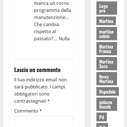
manca un corno
Lega
programma della
pro
manutenzione…
Martina
Che cambia
martina
rispetto al
calcio
passato? … Nulla
Martina
Franca
RISPONDI
Martina
Sera
Lascia un commento
News
Il tuo indirizzo email non
Martina
sarà pubblicato.
I campi
Ospedale
obbligatori sono
contrassegnati
*
palazzo
ducale
Commento
*
Pd