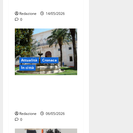
Fuoco
Redazione
14/05/2026
0
Attualità
Cronaca
In città
Martina Franca, presunte
tangenti sul verde pubblico:
la Procura chiede il carcere
per un funzionario
Redazione
06/05/2026
0