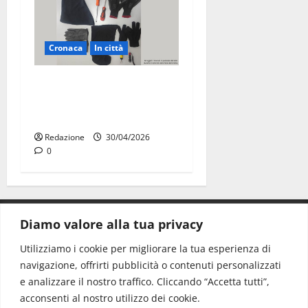
Cronaca
In città
Martina Franca, sorpresi in
casa con la refurtiva:
quattro arresti
Redazione
30/04/2026
0
Diamo valore alla tua privacy
CONTATTI.
Utilizziamo i cookie per migliorare la tua esperienza di
navigazione, offrirti pubblicità o contenuti personalizzati
Redazione:
redazione@www.martinasera.it
e analizzare il nostro traffico. Cliccando “Accetta tutti”,
Direttore:
direttore@www.martinasera.it
acconsenti al nostro utilizzo dei cookie.
Info & Commerciale:
info@www.martinasera.it