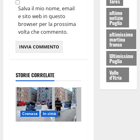
Tares
Salva il mio nome, email
ultime
e sito web in questo
notizie
Puglia
browser per la prossima
volta che commento.
ultimissime
martina
franca
Ultimissime
Puglia
Valle
STORIE CORRELATE
d'Itria
Cronaca
In città
Auto in fiamme,
intervengono i Vigili del