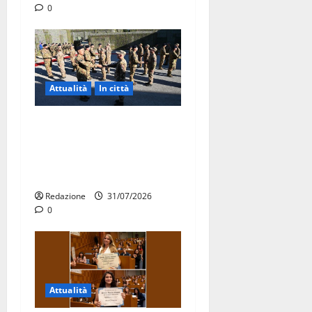
0
Attualità
In città
Aeronautica Militare, al 16°
Stormo di Martina Franca
consegnati i Baschi Blu ai
15 nuovi Fucilieri dell’Aria
Redazione
31/07/2026
0
Attualità