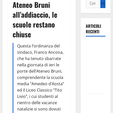
Ateneo Bruni
all’addiaccio, le
scuole restano
ARTICOLI
RECENTI
chiuse
Ospedale di
Questa l’ordinanza del
Martina
sindaco, Franco Ancona,
Franca,
che ha tenuto sbarrate
Forza Italia
nella giornata di ieri le
annuncia la
porte dell’Ateneo Bruni,
protesta:
comprendente la scuola
sit-in lunedì
media “Amedeo d’Aosta”
10 agosto
ed il Liceo Classico “Tito
Livio”, i cui studenti al
Il Comune
rientro delle vacanze
di Martina
natalizie si sono dovuti
Franca