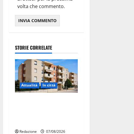
volta che commento.
STORIE CORRELATE
Attualità
In città
Il Comune di Martina Franca
pubblica il bando alloggi
ERP 2026: domande dal 26
agosto
Redazione
07/08/2026