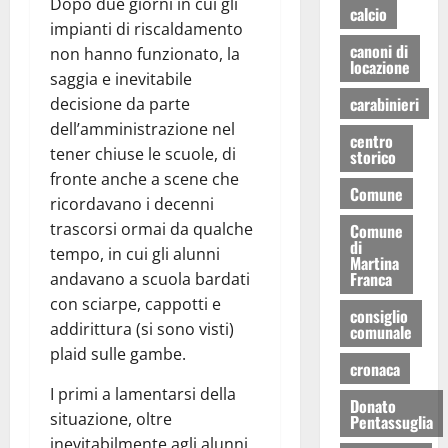
Dopo due giorni in cui gli
calcio
impianti di riscaldamento
canoni di
non hanno funzionato, la
locazione
saggia e inevitabile
carabinieri
decisione da parte
dell’amministrazione nel
centro
tener chiuse le scuole, di
storico
fronte anche a scene che
Comune
ricordavano i decenni
trascorsi ormai da qualche
Comune
di
tempo, in cui gli alunni
Martina
Franca
andavano a scuola bardati
con sciarpe, cappotti e
consiglio
addirittura (si sono visti)
comunale
plaid sulle gambe.
cronaca
I primi a lamentarsi della
Donato
situazione, oltre
Pentassuglia
inevitabilmente agli alunni,