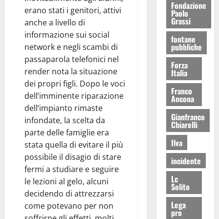
Fondazione
erano stati i genitori, attivi
Paolo
Grassi
anche a livello di
informazione sui social
fontane
pubbliche
network e negli scambi di
passaparola telefonici nel
Forza
render nota la situazione
Italia
dei propri figli. Dopo le voci
Franco
dell’imminente riparazione
Ancona
dell’impianto rimaste
Gianfranco
infondate, la scelta da
Chiarelli
parte delle famiglie era
Ilva
stata quella di evitare il più
possibile il disagio di stare
incidente
fermi a studiare e seguire
Lc
le lezioni al gelo, alcuni
Solito
decidendo di attrezzarsi
Lega
come potevano per non
pro
soffrirne gli effetti, molti