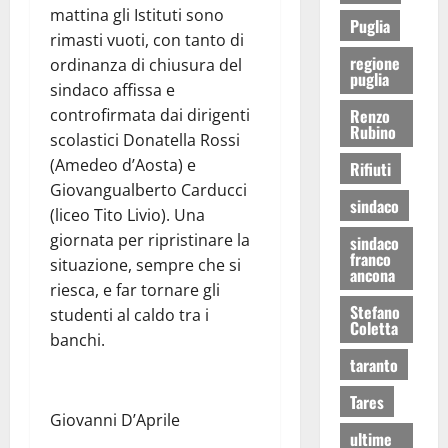
mattina gli Istituti sono
Puglia
rimasti vuoti, con tanto di
regione
ordinanza di chiusura del
puglia
sindaco affissa e
controfirmata dai dirigenti
Renzo
Rubino
scolastici Donatella Rossi
(Amedeo d’Aosta) e
Rifiuti
Giovangualberto Carducci
sindaco
(liceo Tito Livio). Una
giornata per ripristinare la
sindaco
franco
situazione, sempre che si
ancona
riesca, e far tornare gli
Stefano
studenti al caldo tra i
Coletta
banchi.
taranto
Tares
Giovanni D’Aprile
ultime