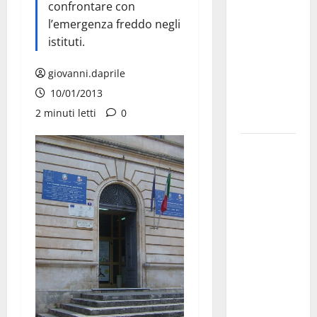
confrontare con
pubblica il
l’emergenza freddo negli
bando
istituti.
alloggi ERP
2026:
giovanni.daprile
domande
10/01/2013
dal 26
2 minuti letti
0
agosto
La gara
ciclistica
dei Giochi
attraversa
Martina
Franca:
ecco le
strade
interessate
e gli orari