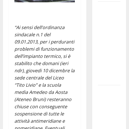
Martina
Franca
investe
“Ai sensi dell’ordinanza
sulle
sindacale n.1 del
famiglie: in
09.01.2013, per i perduranti
arrivo tre
problemi di funzionamento
seminari
dell’impianto termico, si è
dedicati ad
stabilito che domani (ieri
adolescenti,
ndr), giovedi 10 dicembre la
genitori ed
sede centrale del Liceo
empatia
“Tito Livio” e la scuola
Aeronautica
media Amedeo da Aosta
Militare, al
(Ateneo Bruni) resteranno
16° Stormo
chiuse con conseguente
di Martina
sospensione di tutte le
Franca
attività antimeridiane e
consegnati
pomeridiane. Eventuali