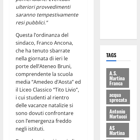
i Baschi Blu
ulteriori provvedimenti
ai 15 nuovi
saranno tempestivamente
Fucilieri
resi pubblici.”
dell’Aria
Questa l’ordinanza del
sindaco, Franco Ancona,
che ha tenuto sbarrate
TAGS
nella giornata di ieri le
porte dell’Ateneo Bruni,
A.S.
comprendente la scuola
Martina
media “Amedeo d’Aosta” ed
Franca
il Liceo Classico “Tito Livio”,
acqua
i cui studenti al rientro
sprecata
delle vacanze natalizie si
Antonio
sono dovuti confrontare
Martucci
con l’emergenza freddo
AS
negli istituti.
Martina