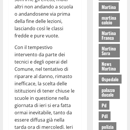
altri non andando a scuola
Martina
o andandosene via prima
martina
della fine delle lezioni,
calcio
lasciando così le classi
Martina
fredde e pure vuote.
Franca
Con il tempestivo
Martina
Sera
intervento da parte dei
tecnici e degli operai del
News
Martina
Comune, nel tentativo di
riparare al danno, rimasto
Ospedale
inefficace, la scelta delle
palazzo
istituzioni di tener chiuse le
ducale
scuole in questione nella
Pd
giornata di ieri si era fatta
ormai inevitabile, tanto da
Pdl
essere diffusa già nella
polizia
tarda ora di mercoledì. Ieri