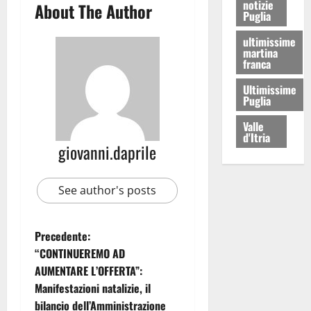
notizie
About The Author
Puglia
ultimissime
martina
franca
Ultimissime
Puglia
Valle
d'Itria
giovanni.daprile
See author's posts
Precedente:
“CONTINUEREMO AD
AUMENTARE L’OFFERTA”:
Manifestazioni natalizie, il
bilancio dell’Amministrazione