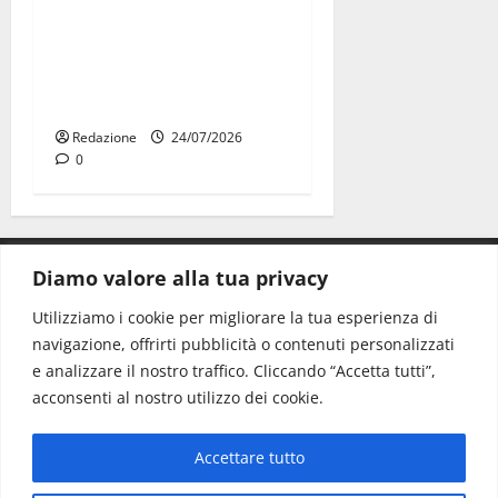
Due giovani di Martina
Franca tra le eccellenze
universitarie italiane:
premiate a Montecitorio
Redazione
24/07/2026
0
Diamo valore alla tua privacy
CONTATTI.
Utilizziamo i cookie per migliorare la tua esperienza di
navigazione, offrirti pubblicità o contenuti personalizzati
Redazione:
redazione@www.martinasera.it
e analizzare il nostro traffico. Cliccando “Accetta tutti”,
Direttore:
direttore@www.martinasera.it
acconsenti al nostro utilizzo dei cookie.
Info & Commerciale:
info@www.martinasera.it
Accettare tutto
Home
News
Vivere la città
EVENTI
Salute