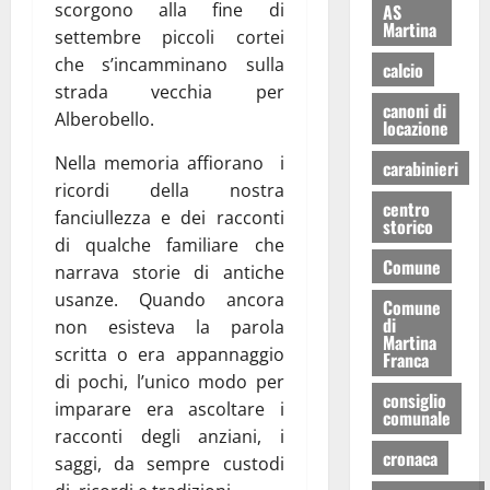
scorgono alla fine di
AS
Martina
settembre piccoli cortei
che s’incamminano sulla
calcio
strada vecchia per
canoni di
Alberobello.
locazione
Nella memoria affiorano i
carabinieri
ricordi della nostra
centro
fanciullezza e dei racconti
storico
di qualche familiare che
Comune
narrava storie di antiche
usanze. Quando ancora
Comune
di
non esisteva la parola
Martina
scritta o era appannaggio
Franca
di pochi, l’unico modo per
consiglio
imparare era ascoltare i
comunale
racconti degli anziani, i
cronaca
saggi, da sempre custodi