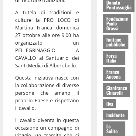
di ricordi e tradizioni.
Donato
Pentassuglia
A tutela di tradizioni e
Fondazione
culture la PRO LOCO di
Paolo
Martina Franca domenica
Grassi
27 ottobre alle ore 9:00 ha
fontane
organizzato un
pubbliche
PELLEGRINAGGIO A
Forza
CAVALLO al Santuario dei
Italia
Santi Medici di Alberobello.
Franco
Ancona
Questa iniziativa nasce con
la collaborazione di diverse
Gianfranco
Chiarelli
persone che amano il
proprio Paese e rispettano
Ilva
il cavallo.
incidente
Il cavallo diventa in questa
Lc
occasione un compagno di
Solito
viaggio, un tramite che ci