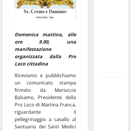
Aeronautica
Militare, al
16° Stormo
di Martina
Franca
Domenica mattina, alle
consegnati
ore 9.00, una
i Baschi Blu
manifestazione
ai 15 nuovi
organizzata dalla Pro
Fucilieri
Loco cittadina
dell’Aria
Riceviamo e pubblichiamo
Martina
un comunicato stampa
Franca,
firmato da Mariuccia
Marraffa
Balsamo, Presidente della
attacca
Pro Loco di Martina Franca,
Regione e
riguardante il
Comune:
pellegrinaggio a cavallo al
“Nuovi
Santuario dei Santi Medici