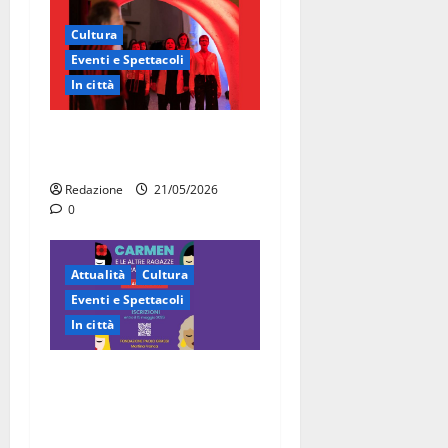
Cultura
Eventi e Spettacoli
In città
Martina Franca, la Carmen
diventa opera di comunità
Redazione
21/05/2026
0
Attualità
Cultura
Eventi e Spettacoli
In città
“Carmen e le altre ragazze
straordinarie”: l’opera di
comunità arriva a Martina