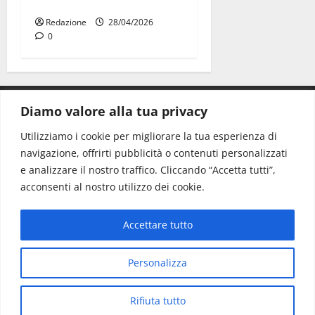
Franca
Redazione
28/04/2026
0
Diamo valore alla tua privacy
CONTATTI.
Utilizziamo i cookie per migliorare la tua esperienza di
navigazione, offrirti pubblicità o contenuti personalizzati
Redazione:
redazione@www.martinasera.it
e analizzare il nostro traffico. Cliccando “Accetta tutti”,
Direttore:
direttore@www.martinasera.it
acconsenti al nostro utilizzo dei cookie.
Info & Commerciale:
info@www.martinasera.it
Accettare tutto
Home
News
Vivere la città
EVENTI
Salute
Il Blog del Direttore
Contatti
Personalizza
Copyright © All rights reserved.
|
MoreNews
di AF
Rifiuta tutto
themes.