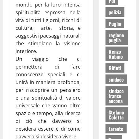
Pdl
mondo per la loro intensa
polizia
spiritualità espressa nella
vita di tutti i giorni, ricchi di
Puglia
cultura, arte, storia, e
regione
suggestivi paesaggi naturali
puglia
che stimolano la visione
Renzo
interiore.
Rubino
Un viaggio che ci
permetterà di fare
Rifiuti
conoscenze speciali e ci
sindaco
unirà in maniera profonda,
per riscoprire un pensiero
sindaco
franco
e una spiritualità di valore
ancona
universale che vanno oltre
Stefano
spazio e tempo, alla ricerca
Coletta
di ciò che davvero si
taranto
desidera essere e di come
davvero si desidera vivere.