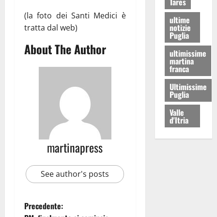
Tares
(la foto dei Santi Medici è
ultime
notizie
tratta dal web)
Puglia
About The Author
ultimissime
martina
franca
Ultimissime
Puglia
Valle
d'Itria
martinapress
See author's posts
Precedente: