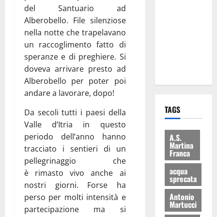
le
del Santuario ad
eccellenze
Alberobello. File silenziose
universitarie
nella notte che trapelavano
italiane:
un raccoglimento fatto di
premiate a
speranze e di preghiere. Si
Montecitorio
doveva arrivare presto ad
Alberobello per poter poi
andare a lavorare, dopo!
TAGS
Da secoli tutti i paesi della
Valle d’Itria in questo
periodo dell’anno hanno
A.S.
Martina
tracciato i sentieri di un
Franca
pellegrinaggio che
acqua
è rimasto vivo anche ai
sprecata
nostri giorni. Forse ha
Antonio
perso per molti intensità e
Martucci
partecipazione ma si