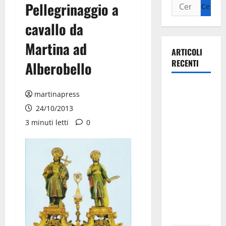
Pellegrinaggio a
cavallo da
Martina ad
ARTICOLI
RECENTI
Alberobello
Martina
martinapress
Franca
24/10/2013
investe
3 minuti letti
0
sulle
famiglie: in
arrivo tre
seminari
dedicati ad
adolescenti,
genitori ed
empatia