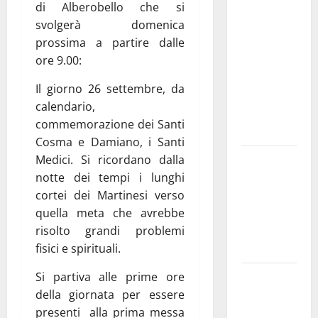
medici solo
di Alberobello che si
a
svolgerà domenica
novembre.
prossima a partire dalle
Faremo
ore 9.00:
accesso agli
Il giorno 26 settembre, da
atti su Tari,
calendario,
rifiuti e
commemorazione dei Santi
bilancio”
Cosma e Damiano, i Santi
Martina
Medici. Si ricordano dalla
Franca: Il
notte dei tempi i lunghi
sindaco non
cortei dei Martinesi verso
ha fatto le
quella meta che avrebbe
scuse alla
risolto grandi problemi
Lillo
fisici e spirituali.
Due giovani
Si partiva alle prime ore
di Martina
della giornata per essere
Franca tra
presenti alla prima messa