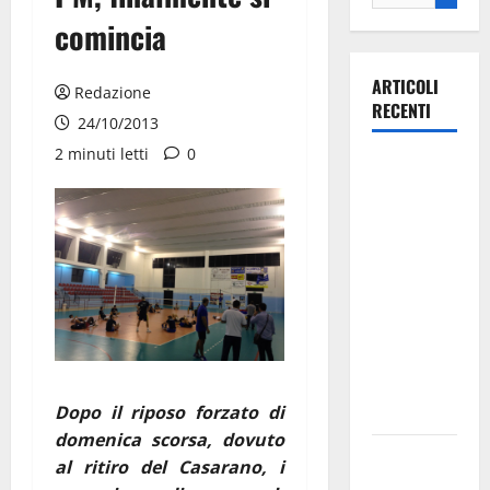
comincia
ARTICOLI
Redazione
RECENTI
24/10/2013
2 minuti letti
0
La gara
ciclistica
dei Giochi
attraversa
Martina
Franca:
ecco le
strade
interessate
e gli orari
Dopo il riposo forzato di
domenica scorsa, dovuto
Martina
al ritiro del Casarano, i
Franca