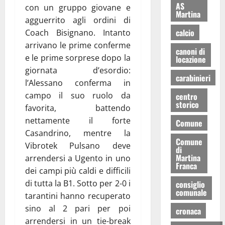
AS
con un gruppo giovane e
Martina
agguerrito agli ordini di
calcio
Coach Bisignano. Intanto
arrivano le prime conferme
canoni di
e le prime sorprese dopo la
locazione
giornata d’esordio:
carabinieri
l’Alessano conferma in
campo il suo ruolo da
centro
storico
favorita, battendo
nettamente il forte
Comune
Casandrino, mentre la
Comune
Vibrotek Pulsano deve
di
Martina
arrendersi a Ugento in uno
Franca
dei campi più caldi e difficili
di tutta la B1. Sotto per 2-0 i
consiglio
comunale
tarantini hanno recuperato
sino al 2 pari per poi
cronaca
arrendersi in un tie-break