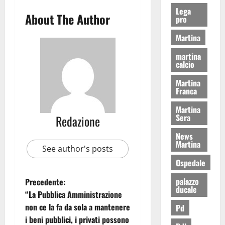
Lega
About The Author
pro
Martina
martina
calcio
Martina
Franca
Martina
Sera
Redazione
News
Martina
See author's posts
Ospedale
palazzo
Precedente:
ducale
“La Pubblica Amministrazione
non ce la fa da sola a mantenere
Pd
i beni pubblici, i privati possono