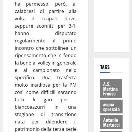
ha permesso, però, ai
Martina
calabresi di partire alla
Franca: Il
volta di Trapani dove,
sindaco non
seppure sconfitti per 3-1,
ha fatto le
hanno disputato
scuse alla
regolarmente il primo
Lillo
incontro che sottolinea un
ripensamento che in fondo
fa bene al volley in generale
TAGS
e al campionato nello
specifico. Una trasferta
A.S.
molto insidiosa per la PM
Martina
così come difficili saranno
Franca
tutte le gare per i
acqua
biancoazzurri in una
sprecata
stagione di transizione
Antonio
nata per difendere il
Martucci
patrimonio della terza serie