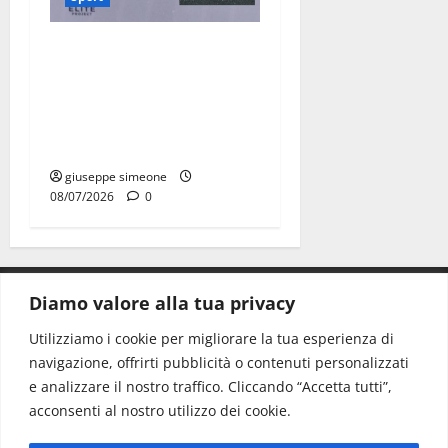
Martina Franca, lettere
effimere ai giovani
calciatori: il caso che fa
riflettere famiglie e società
sportive
giuseppe simeone
08/07/2026
0
Diamo valore alla tua privacy
CONTATTI.
Utilizziamo i cookie per migliorare la tua esperienza di
navigazione, offrirti pubblicità o contenuti personalizzati
Redazione:
redazione@www.martinasera.it
e analizzare il nostro traffico. Cliccando “Accetta tutti”,
Direttore:
direttore@www.martinasera.it
acconsenti al nostro utilizzo dei cookie.
Info & Commerciale:
info@www.martinasera.it