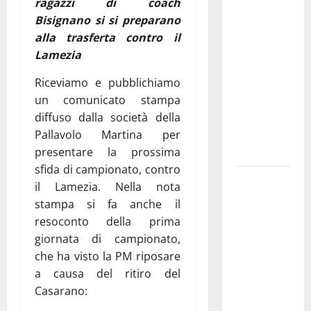
ragazzi di coach
investe
Bisignano si si preparano
sulle
alla trasferta contro il
famiglie: in
Lamezia
arrivo tre
seminari
Riceviamo e pubblichiamo
dedicati ad
un comunicato stampa
adolescenti,
diffuso dalla società della
genitori ed
Pallavolo Martina per
empatia
presentare la prossima
sfida di campionato, contro
Aeronautica
il Lamezia. Nella nota
Militare, al
stampa si fa anche il
16° Stormo
resoconto della prima
di Martina
giornata di campionato,
Franca
che ha visto la PM riposare
consegnati
a causa del ritiro del
i Baschi Blu
Casarano:
ai 15 nuovi