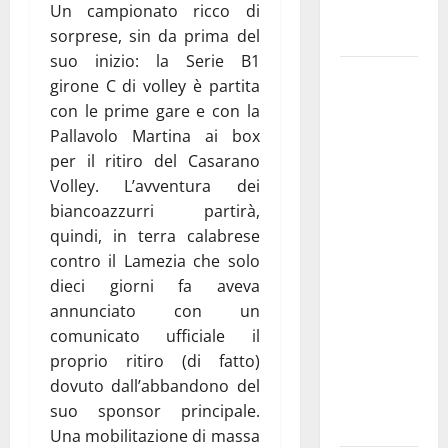
Fucilieri
Un campionato ricco di
dell’Aria
sorprese, sin da prima del
suo inizio: la Serie B1
Martina
girone C di volley è partita
Franca,
con le prime gare e con la
Marraffa
Pallavolo Martina ai box
attacca
per il ritiro del Casarano
Regione e
Volley. L’avventura dei
Comune:
biancoazzurri partirà,
“Nuovi
quindi, in terra calabrese
medici solo
contro il Lamezia che solo
a
dieci giorni fa aveva
novembre.
annunciato con un
Faremo
comunicato ufficiale il
accesso agli
proprio ritiro (di fatto)
atti su Tari,
dovuto dall’abbandono del
rifiuti e
suo sponsor principale.
bilancio”
Una mobilitazione di massa