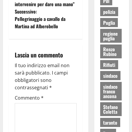
Pdl
intervenire per dare una mano”
Successivo:
polizia
Pellegrinaggio a cavallo da
Puglia
Martina ad Alberobello
regione
puglia
Renzo
Lascia un commento
Rubino
Rifiuti
Il tuo indirizzo email non
sarà pubblicato.
I campi
sindaco
obbligatori sono
sindaco
contrassegnati
*
franco
ancona
Commento
*
Stefano
Coletta
taranto