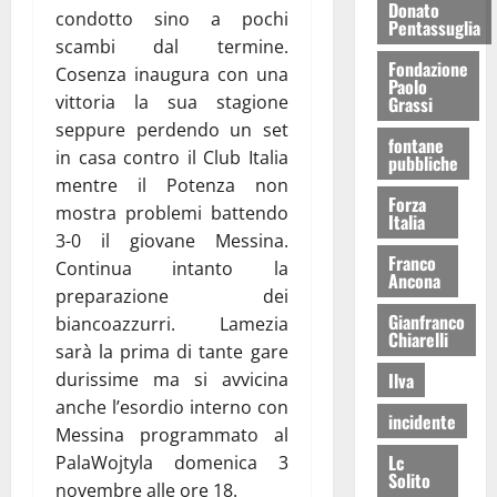
Donato
condotto sino a pochi
Pentassuglia
scambi dal termine.
Fondazione
Cosenza inaugura con una
Paolo
vittoria la sua stagione
Grassi
seppure perdendo un set
fontane
in casa contro il Club Italia
pubbliche
mentre il Potenza non
Forza
mostra problemi battendo
Italia
3-0 il giovane Messina.
Franco
Continua intanto la
Ancona
preparazione dei
Gianfranco
biancoazzurri. Lamezia
Chiarelli
sarà la prima di tante gare
durissime ma si avvicina
Ilva
anche l’esordio interno con
incidente
Messina programmato al
Lc
PalaWojtyla domenica 3
Solito
novembre alle ore 18.