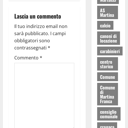
AS
Martina
Lascia un commento
calcio
Il tuo indirizzo email non
sarà pubblicato.
I campi
canoni di
locazione
obbligatori sono
contrassegnati
*
carabinieri
Commento
*
centro
storico
Comune
Comune
di
Martina
Franca
consiglio
comunale
cronaca