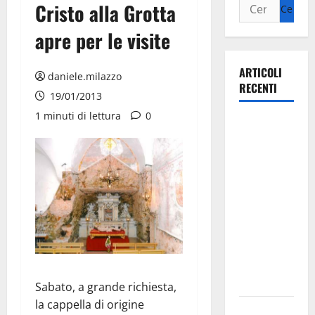
Cristo alla Grotta
apre per le visite
ARTICOLI
daniele.milazzo
RECENTI
19/01/2013
1 minuti di lettura
0
La gara
ciclistica
dei Giochi
attraversa
Martina
Franca:
ecco le
strade
interessate
e gli orari
Sabato, a grande richiesta,
la cappella di origine
Martina