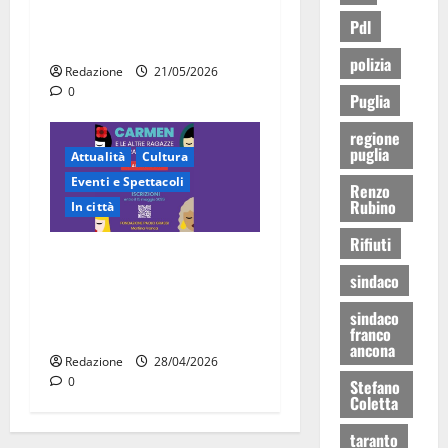
Martina Franca, la Carmen
Pdl
diventa opera di comunità
polizia
Redazione
21/05/2026
0
Puglia
regione
puglia
Attualità
Cultura
Eventi e Spettacoli
Renzo
Rubino
In città
Rifiuti
“Carmen e le altre ragazze
sindaco
straordinarie”: l’opera di
comunità arriva a Martina
sindaco
Franca
franco
ancona
Redazione
28/04/2026
0
Stefano
Coletta
taranto