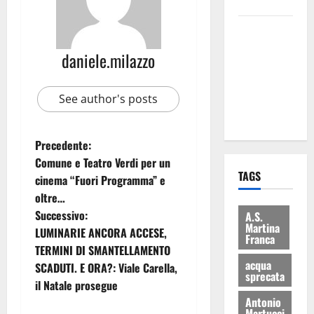
bilancio”
Martina
Franca: Il
daniele.milazzo
sindaco non
ha fatto le
See author's posts
scuse alla
Lillo
Precedente:
Comune e Teatro Verdi per un
TAGS
cinema “Fuori Programma” e
oltre…
Successivo:
A.S.
Martina
LUMINARIE ANCORA ACCESE,
Franca
TERMINI DI SMANTELLAMENTO
acqua
SCADUTI. E ORA?: Viale Carella,
sprecata
il Natale prosegue
Antonio
Martucci