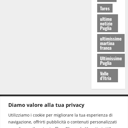
Tares
ultime
notizie
Puglia
ultimissime
martina
franca
Ultimissime
Puglia
Valle
d'Itria
Diamo valore alla tua privacy
CONTATTI.
Utilizziamo i cookie per migliorare la tua esperienza di
navigazione, offrirti pubblicità o contenuti personalizzati
Redazione:
redazione@www.martinasera.it