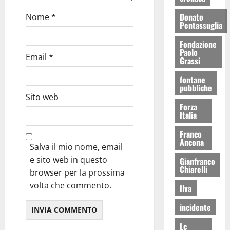
Donato
Nome
*
Pentassuglia
Fondazione
Paolo
Email
*
Grassi
fontane
pubbliche
Sito web
Forza
Italia
Franco
Ancona
Salva il mio nome, email
e sito web in questo
Gianfranco
Chiarelli
browser per la prossima
volta che commento.
Ilva
incidente
Lc