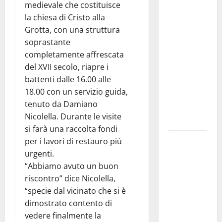
medievale che costituisce
Franca
la chiesa di Cristo alla
investe
Grotta, con una struttura
sulle
soprastante
famiglie: in
completamente affrescata
arrivo tre
del XVII secolo, riapre i
seminari
battenti dalle 16.00 alle
dedicati ad
18.00 con un servizio guida,
adolescenti,
tenuto da Damiano
genitori ed
Nicolella. Durante le visite
empatia
si farà una raccolta fondi
Aeronautica
per i lavori di restauro più
Militare, al
urgenti.
16° Stormo
“Abbiamo avuto un buon
di Martina
riscontro” dice Nicolella,
Franca
“specie dal vicinato che si è
consegnati
dimostrato contento di
i Baschi Blu
vedere finalmente la