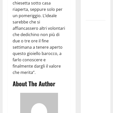
ai 15 nuovi
chiesetta sotto casa
Fucilieri
riaperta, seppure solo per
dell’Aria
un pomeriggio. L’ideale
sarebbe che si
Martina
affiancassero altri volontari
Franca,
che dedichino non più di
Marraffa
due o tre ore il fine
attacca
settimana a tenere aperto
Regione e
questo gioiello barocco, a
Comune:
farlo conoscere e
“Nuovi
finalmente dargli il valore
medici solo
che merita”.
a
About The Author
novembre.
Faremo
accesso agli
atti su Tari,
rifiuti e