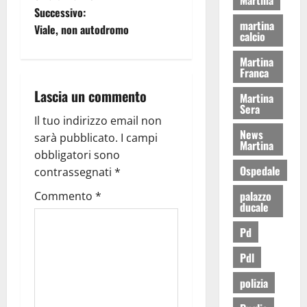
Successivo:
martina
Viale, non autodromo
calcio
Martina
Franca
Lascia un commento
Martina
Sera
Il tuo indirizzo email non
News
sarà pubblicato.
I campi
Martina
obbligatori sono
Ospedale
contrassegnati
*
palazzo
Commento
*
ducale
Pd
Pdl
polizia