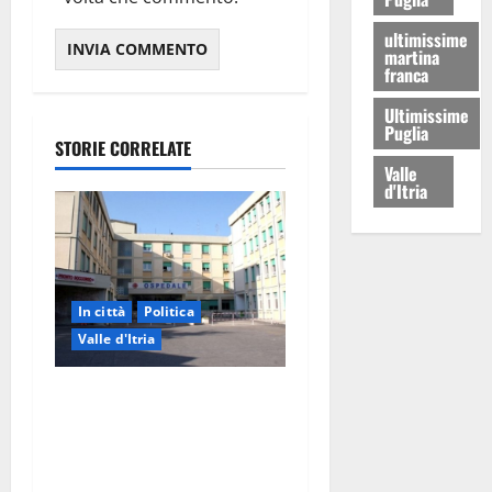
ultimissime
martina
franca
Ultimissime
Puglia
STORIE CORRELATE
Valle
d'Itria
In città
Politica
Valle d'Itria
Ospedale di Martina Franca,
Forza Italia annuncia la
protesta: sit-in lunedì 10
agosto