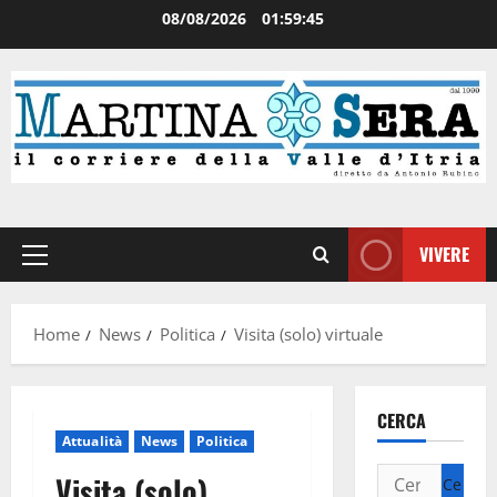
08/08/2026
01:59:45
VIVERE
Home
News
Politica
Visita (solo) virtuale
CERCA
Attualità
News
Politica
Visita (solo)