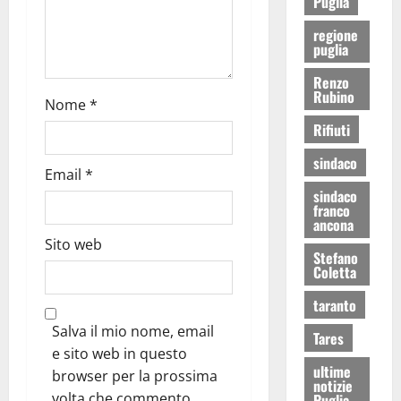
Puglia
regione
puglia
Renzo
Rubino
Nome
*
Rifiuti
sindaco
Email
*
sindaco
franco
ancona
Sito web
Stefano
Coletta
taranto
Salva il mio nome, email
Tares
e sito web in questo
ultime
browser per la prossima
notizie
volta che commento.
Puglia