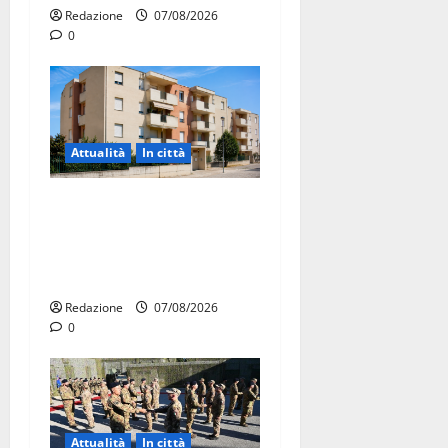
Redazione
07/08/2026
0
Attualità
In città
Il Comune di Martina Franca
pubblica il bando alloggi
ERP 2026: domande dal 26
agosto
Redazione
07/08/2026
0
Attualità
In città