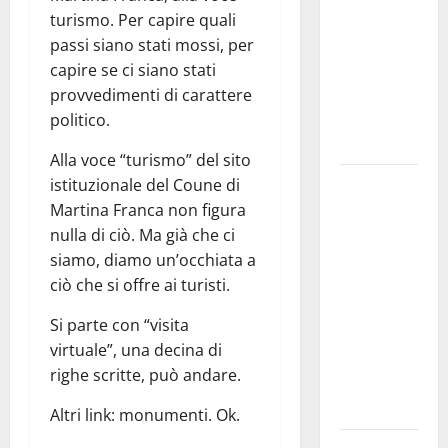
bando
turismo. Per capire quali
alloggi ERP
passi siano stati mossi, per
2026:
capire se ci siano stati
domande
provvedimenti di carattere
dal 26
politico.
agosto
Alla voce “turismo” del sito
La gara
istituzionale del Coune di
ciclistica
Martina Franca non figura
dei Giochi
nulla di ciò. Ma già che ci
attraversa
siamo, diamo un’occhiata a
Martina
ciò che si offre ai turisti.
Franca:
Si parte con “visita
ecco le
virtuale”, una decina di
strade
righe scritte, può andare.
interessate
e gli orari
Altri link: monumenti. Ok.