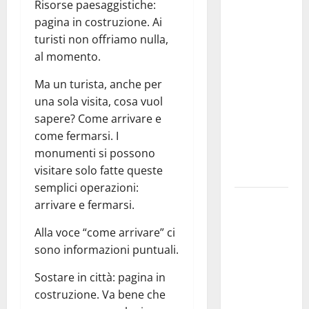
Martina
Risorse paesaggistiche:
Franca
pagina in costruzione. Ai
investe
turisti non offriamo nulla,
sulle
al momento.
famiglie: in
Ma un turista, anche per
arrivo tre
una sola visita, cosa vuol
seminari
sapere? Come arrivare e
dedicati ad
come fermarsi. I
adolescenti,
monumenti si possono
genitori ed
visitare solo fatte queste
empatia
semplici operazioni:
Aeronautica
arrivare e fermarsi.
Militare, al
Alla voce “come arrivare” ci
16° Stormo
sono informazioni puntuali.
di Martina
Franca
Sostare in città: pagina in
consegnati
costruzione. Va bene che
i Baschi Blu