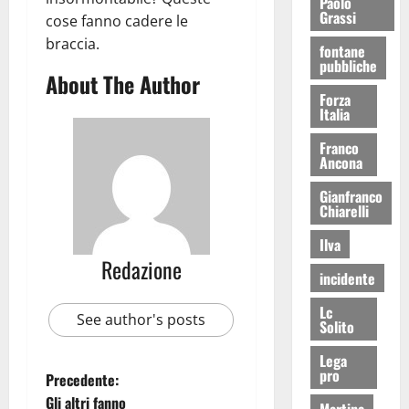
Paolo
Grassi
cose fanno cadere le
braccia.
fontane
pubbliche
About The Author
Forza
Italia
Franco
Ancona
Gianfranco
Chiarelli
Ilva
Redazione
incidente
Lc
See author's posts
Solito
Lega
pro
Precedente:
Gli altri fanno
Martina