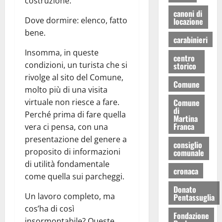
costruzione.
canoni di
Dove dormire: elenco, fatto
locazione
bene.
carabinieri
Insomma, in queste
centro
condizioni, un turista che si
storico
rivolge al sito del Comune,
Comune
molto più di una visita
virtuale non riesce a fare.
Comune
di
Perché prima di fare quella
Martina
Franca
vera ci pensa, con una
presentazione del genere a
consiglio
proposito di informazioni
comunale
di utilità fondamentale
cronaca
come quella sui parcheggi.
Donato
Un lavoro completo, ma
Pentassuglia
cos’ha di così
Fondazione
insormontabile? Queste