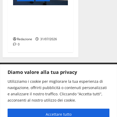
Aeronautica Militare, al 16°
Stormo di Martina Franca
consegnati i Baschi Blu ai
15 nuovi Fucilieri dell’Aria
Redazione
31/07/2026
0
Diamo valore alla tua privacy
CONTATTI.
Utilizziamo i cookie per migliorare la tua esperienza di
navigazione, offrirti pubblicità o contenuti personalizzati
Redazione:
redazione@www.martinasera.it
e analizzare il nostro traffico. Cliccando “Accetta tutti”,
Direttore:
direttore@www.martinasera.it
acconsenti al nostro utilizzo dei cookie.
Info & Commerciale:
info@www.martinasera.it
Accettare tutto