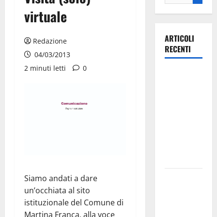
virtuale
ARTICOLI
Redazione
RECENTI
04/03/2013
2 minuti letti
0
Ospedale di
Martina
Franca,
Forza Italia
annuncia la
protesta:
sit-in lunedì
10 agosto
Il Comune
Siamo andati a dare
di Martina
un’occhiata al sito
Franca
istituzionale del Comune di
pubblica il
Martina Franca, alla voce