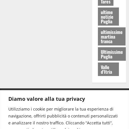
Tares
ultime
notizie
Puglia
ultimissime
martina
franca
Ultimissime
Puglia
Valle
d'Itria
Diamo valore alla tua privacy
CONTATTI.
Utilizziamo i cookie per migliorare la tua esperienza di
navigazione, offrirti pubblicità o contenuti personalizzati
Redazione:
redazione@www.martinasera.it
e analizzare il nostro traffico. Cliccando “Accetta tutti”,
Direttore:
direttore@www.martinasera.it