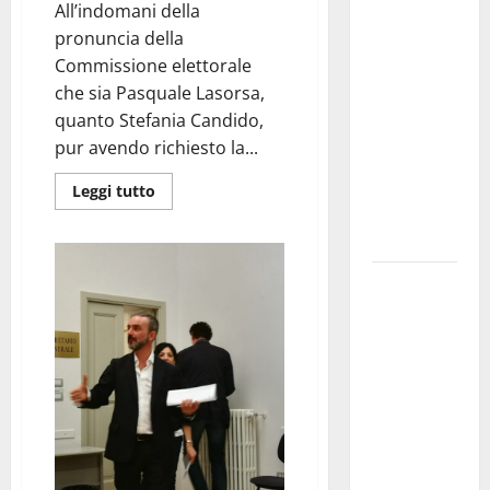
All’indomani della
investe
pronuncia della
sulle
Commissione elettorale
famiglie: in
che sia Pasquale Lasorsa,
arrivo tre
quanto Stefania Candido,
seminari
pur avendo richiesto la...
dedicati ad
adolescenti,
Leggi tutto
genitori ed
empatia
Aeronautica
Militare, al
16° Stormo
di Martina
Franca
consegnati
i Baschi Blu
ai 15 nuovi