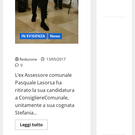
Fucilieri
dell’Aria
Martina
Franca,
IN EVIDENZA
News
Marraffa
attacca
E Scialpi spinge fuori Lasorsa
Regione e
Redazione
13/05/2017
Comune:
0
“Nuovi
L’ex Assessore comunale
medici solo
Pasquale Lasorsa ha
a
ritirato la sua candidatura
novembre.
a ConsigliereComunale,
Faremo
unitamente a sua cognata
accesso agli
Stefania...
atti su Tari,
rifiuti e
Leggi tutto
bilancio”