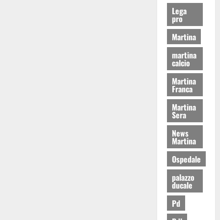
Lega
pro
Martina
martina
calcio
Martina
Franca
Martina
Sera
News
Martina
Ospedale
palazzo
ducale
Pd