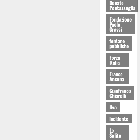
Donato
Pentassuglia
Fondazione
Paolo
Grassi
fontane
pubbliche
Forza
Italia
Franco
Ancona
Gianfranco
Chiarelli
Ilva
incidente
Lc
Solito