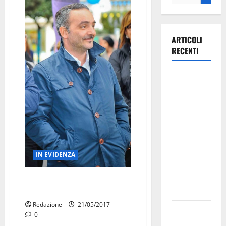
ARTICOLI
RECENTI
La gara
ciclistica
dei Giochi
attraversa
Martina
Franca:
ecco le
IN EVIDENZA
strade
interessate
Lasorsa: “Sarò candidato, ma i
e gli orari
miei problemi restano”
Redazione
21/05/2017
Martina
0
Franca