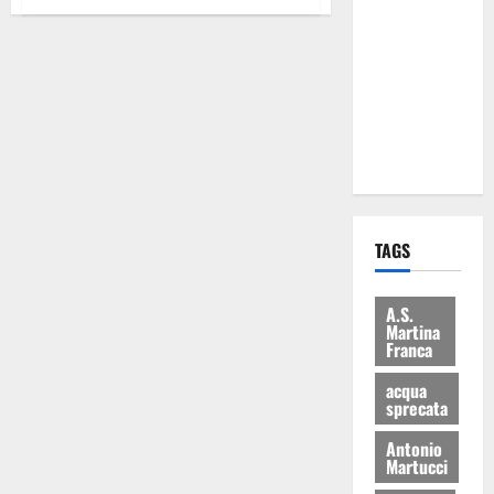
Martina
Franca: Il
sindaco non
ha fatto le
scuse alla
Lillo
TAGS
A.S.
Martina
Franca
acqua
sprecata
Antonio
Martucci