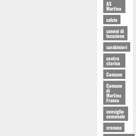
AS
Martina
calcio
canoni di
locazione
carabinieri
centro
storico
Comune
Comune
di
Martina
Franca
consiglio
comunale
cronaca