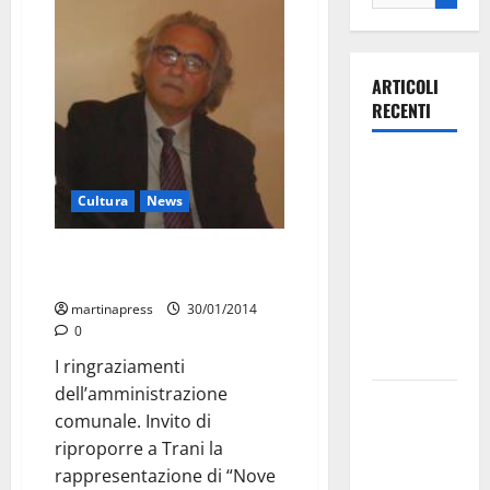
ARTICOLI
RECENTI
Ospedale di
Martina
Cultura
News
Franca,
Forza Italia
Conclusa la settimana della
annuncia la
Memoria
protesta:
martinapress
30/01/2014
sit-in lunedì
0
10 agosto
I ringraziamenti
dell’amministrazione
Il Comune
comunale. Invito di
di Martina
riproporre a Trani la
Franca
rappresentazione di “Nove
pubblica il