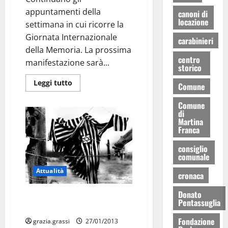
appuntamenti della
canoni di
locazione
settimana in cui ricorre la
Giornata Internazionale
carabinieri
della Memoria. La prossima
centro
manifestazione sarà...
storico
Leggi tutto
Comune
Comune
di
Martina
Franca
consiglio
comunale
Attualità
cronaca
Donato
Giornata della Memoria, il
Pentassuglia
pensiero di Gianfranco Chiarelli
Fondazione
grazia.grassi
27/01/2013