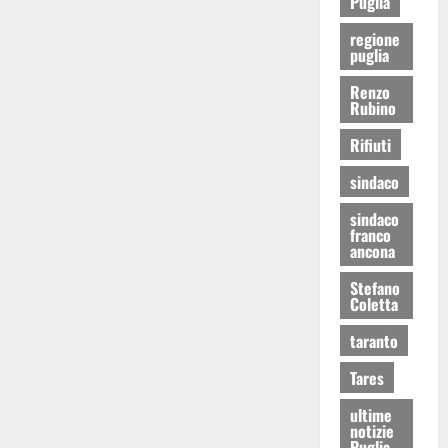
Puglia
regione
puglia
Renzo
Rubino
Rifiuti
sindaco
sindaco
franco
ancona
Stefano
Coletta
taranto
Tares
ultime
notizie
Puglia