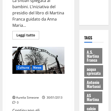
La shoah spiegata ai
ai 15 nuovi
bambini. L’iniziativa del
Fucilieri
presidio del libro di Martina
dell’Aria
Franca guidato da Anna
Maria...
Leggi tutto
TAGS
A.S.
Martina
Franca
Cultura
News
acqua
sprecata
“Se il mondo fosse sempre a
Antonio
colori”: lo spettacolo teatrale
Martucci
del I.C. Giovanni XXIII
AS
Aurelia Simeone
30/01/2013
Martina
0
calcio
Continuano gli