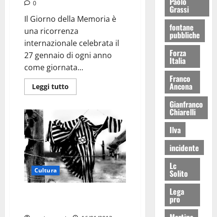
Paolo
0
Grassi
Il Giorno della Memoria è
fontane
una ricorrenza
pubbliche
internazionale celebrata il
Forza
27 gennaio di ogni anno
Italia
come giornata...
Franco
Ancona
Leggi tutto
Gianfranco
Chiarelli
Ilva
incidente
Lc
Cultura
Solito
Lega
Giornata della Memoria: Martina
pro
ricorda la Shoah
Martina