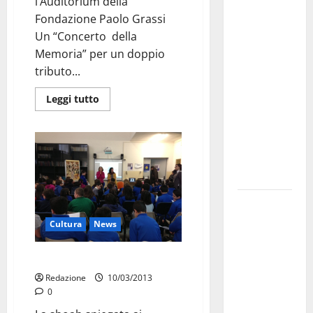
Martina
l’Auditorium della
Franca
Fondazione Paolo Grassi
investe
Un “Concerto della
sulle
Memoria” per un doppio
famiglie: in
tributo...
arrivo tre
Leggi tutto
seminari
dedicati ad
adolescenti,
genitori ed
empatia
Aeronautica
Militare, al
Cultura
News
16° Stormo
di Martina
La shoah spiegata ai bambini
Franca
Redazione
10/03/2013
consegnati
0
i Baschi Blu