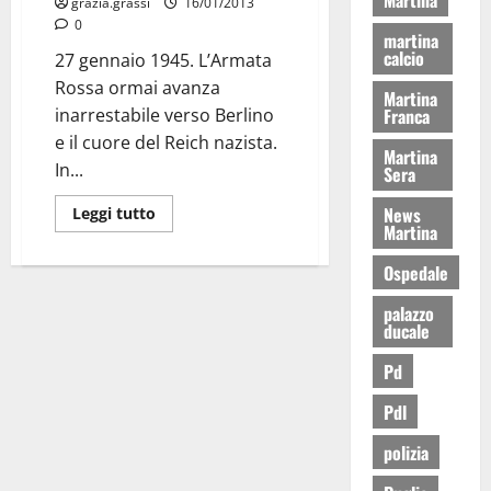
grazia.grassi
16/01/2013
0
martina
calcio
27 gennaio 1945. L’Armata
Rossa ormai avanza
Martina
inarrestabile verso Berlino
Franca
e il cuore del Reich nazista.
Martina
In...
Sera
News
Leggi tutto
Martina
Ospedale
palazzo
ducale
Pd
Pdl
polizia