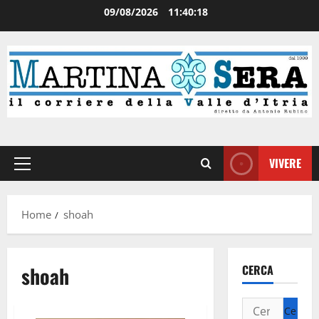
09/08/2026
11:40:18
VIVERE
Home
shoah
shoah
CERCA