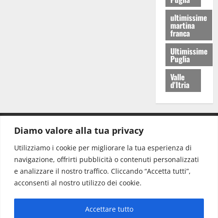
ultimissime
martina
franca
Ultimissime
Puglia
Valle
d'Itria
Diamo valore alla tua privacy
CONTATTI.
Utilizziamo i cookie per migliorare la tua esperienza di
navigazione, offrirti pubblicità o contenuti personalizzati
Redazione:
redazione@www.martinasera.it
e analizzare il nostro traffico. Cliccando “Accetta tutti”,
Direttore:
direttore@www.martinasera.it
acconsenti al nostro utilizzo dei cookie.
Info & Commerciale:
info@www.martinasera.it
Accettare tutto