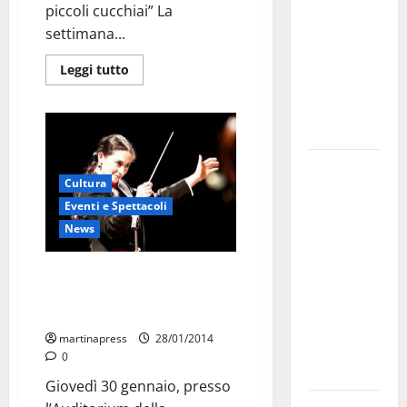
piccoli cucchiai” La
bando
settimana...
alloggi ERP
2026:
Leggi tutto
domande
dal 26
agosto
La gara
Cultura
ciclistica
Eventi e Spettacoli
dei Giochi
News
attraversa
Martina
“Concerto della memoria” per
Franca:
vittime della Shoah e Claudio
ecco le
Abbado
strade
martinapress
28/01/2014
interessate
0
e gli orari
Giovedì 30 gennaio, presso