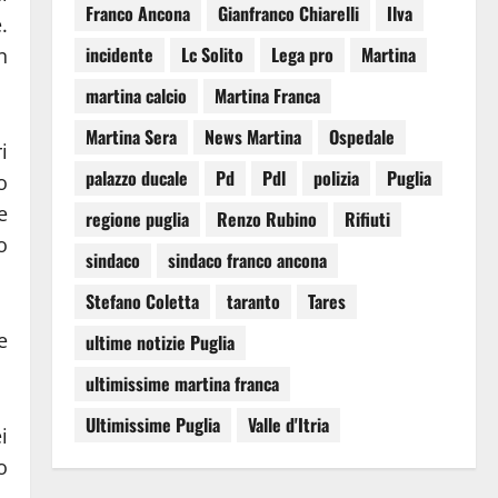
Franco Ancona
Gianfranco Chiarelli
Ilva
.
incidente
Lc Solito
Lega pro
Martina
n
martina calcio
Martina Franca
Martina Sera
News Martina
Ospedale
i
palazzo ducale
Pd
Pdl
polizia
Puglia
o
e
regione puglia
Renzo Rubino
Rifiuti
o
sindaco
sindaco franco ancona
Stefano Coletta
taranto
Tares
e
ultime notizie Puglia
ultimissime martina franca
Ultimissime Puglia
Valle d'Itria
i
o