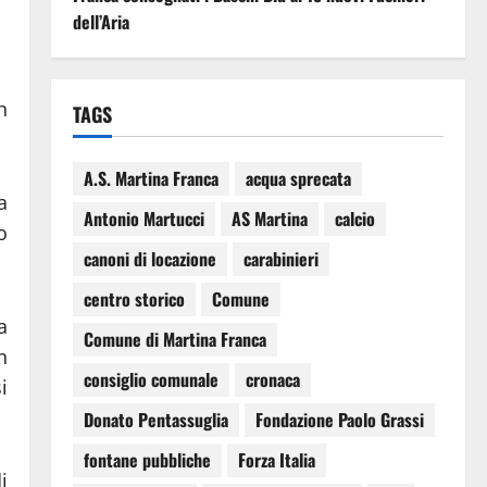
dell’Aria
n
TAGS
A.S. Martina Franca
acqua sprecata
a
Antonio Martucci
AS Martina
calcio
o
canoni di locazione
carabinieri
centro storico
Comune
a
Comune di Martina Franca
n
consiglio comunale
cronaca
i
Donato Pentassuglia
Fondazione Paolo Grassi
fontane pubbliche
Forza Italia
i