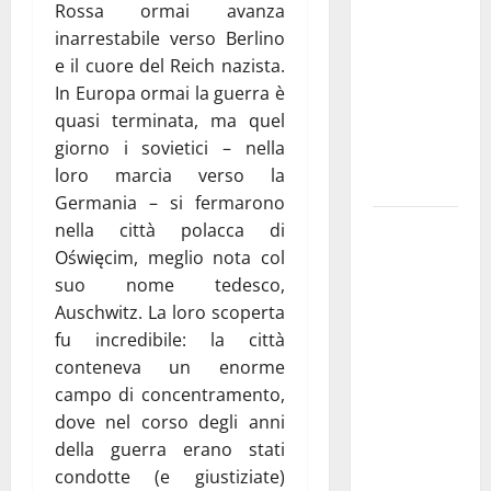
Rossa ormai avanza
pubblica il
inarrestabile verso Berlino
bando
e il cuore del Reich nazista.
alloggi ERP
In Europa ormai la guerra è
2026:
quasi terminata, ma quel
domande
giorno i sovietici – nella
dal 26
loro marcia verso la
agosto
Germania – si fermarono
La gara
nella città polacca di
ciclistica
Oświęcim, meglio nota col
dei Giochi
suo nome tedesco,
attraversa
Auschwitz. La loro scoperta
Martina
fu incredibile: la città
Franca:
conteneva un enorme
ecco le
campo di concentramento,
strade
dove nel corso degli anni
interessate
della guerra erano stati
e gli orari
condotte (e giustiziate)