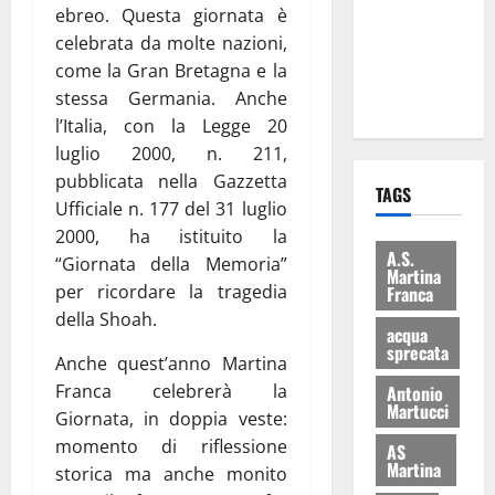
ebreo. Questa giornata è
i Baschi Blu
celebrata da molte nazioni,
ai 15 nuovi
come la Gran Bretagna e la
Fucilieri
stessa Germania. Anche
dell’Aria
l’Italia, con la Legge 20
luglio 2000, n. 211,
pubblicata nella Gazzetta
TAGS
Ufficiale n. 177 del 31 luglio
2000, ha istituito la
A.S.
“Giornata della Memoria”
Martina
per ricordare la tragedia
Franca
della Shoah.
acqua
sprecata
Anche quest’anno Martina
Franca celebrerà la
Antonio
Martucci
Giornata, in doppia veste:
momento di riflessione
AS
Martina
storica ma anche monito