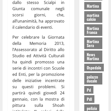
dallo stesso Scialpi in
Martina
Giunta comunale negli
martina
scorsi giorni, che,
calcio
all’unanimità, ha approvato
il calendario di eventi.
Martina
Franca
Per celebrare la Giornata
Martina
della Memoria 2013,
Sera
l’Assessorato al Diritto allo
News
Studio ed Attività Culturali
Martina
ha quindi promosso una
Ospedale
serie di incontri con Scuole
ed Enti, per la promozione
palazzo
ducale
delle iniziative incentrate
su questi problemi. Si
Pd
partirà quindi giovedì 24
Pdl
gennaio, con la mostra di
pittura sulla Shoah
polizia