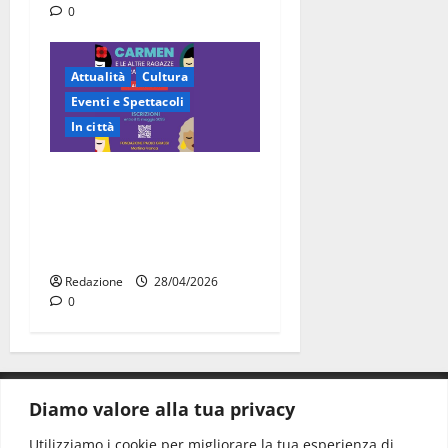
0
Attualità
Cultura
Eventi e Spettacoli
In città
“Carmen e le altre ragazze
straordinarie”: l’opera di
comunità arriva a Martina
Franca
Redazione
28/04/2026
0
Diamo valore alla tua privacy
CONTATTI.
Utilizziamo i cookie per migliorare la tua esperienza di