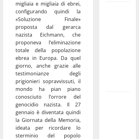
migliaia e migliaia di ebrei,
Martina
configurando quindi la
Franca
«Soluzione Finale»
investe
proposta dal gerarca
sulle
nazista Eichmann, che
famiglie: in
proponeva l’eliminazione
arrivo tre
totale della popolazione
seminari
ebrea in Europa. Da quel
dedicati ad
giorno, anche grazie alle
adolescenti,
testimonianze degli
genitori ed
prigionieri sopravvissuti, il
empatia
mondo ha pian piano
conosciuto l’orrore del
Aeronautica
genocidio nazista. Il 27
Militare, al
gennaio è diventata quindi
16° Stormo
la Giornata della Memoria,
di Martina
ideata per ricordare lo
Franca
sterminio del popolo
consegnati