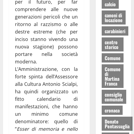
per il futuro, per far
calcio
comprendere alle nuove
canoni di
generazioni pericoli che un
locazione
ritorno al razzismo o alle
carabinieri
destre estreme (che per
inciso stanno vivendo una
centro
storico
nuova stagione) possono
portare nella società
Comune
moderna.
Comune
L’Amministrazione, con la
di
forte spinta dell’Assessore
Martina
Franca
alla Cultura Antonio Scialpi,
ha quindi organizzato un
consiglio
comunale
fitto calendario di
manifestazioni, che hanno
cronaca
un minimo comune
Donato
denominatore: quello di
Pentassuglia
“
Esser di memoria e nello