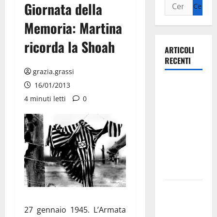
Giornata della
Memoria: Martina
ricorda la Shoah
ARTICOLI
RECENTI
grazia.grassi
Ospedale di
16/01/2013
Martina
4 minuti letti
0
Franca,
Forza Italia
annuncia la
protesta:
sit-in lunedì
10 agosto
Il Comune
di Martina
27 gennaio 1945. L’Armata
Franca