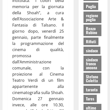
intitolata: “I colori della
Puglia
memoria per la giornata
della Shoah”, a cura
regione
dell’Associazione Arte &
puglia
Fantasia di Talsano. Il
Renzo
giorno dopo, venerdì 25
Rubino
gennaio, parte finalmente
Rifiuti
la programmazione del
cinema di qualità,
sindaco
promossa
sindaco
dall’Amministrazione
franco
ancona
comunale, con la
proiezione al Cinema
Stefano
Coletta
Teatro Verdi di un film
appartenente alla
taranto
cinematografia sulla Shoah.
Tares
Domenica 27 gennaio
invece, alle ore 10.30,
ultime