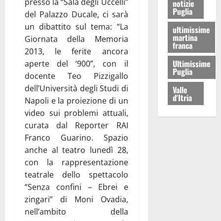
presso la “Sala degli Uccelli”
notizie
Puglia
del Palazzo Ducale, ci sarà
un dibattito sul tema: “La
ultimissime
martina
Giornata della Memoria
franca
2013, le ferite ancora
Ultimissime
aperte del ‘900”, con il
Puglia
docente Teo Pizzigallo
dell’Università degli Studi di
Valle
d'Itria
Napoli e la proiezione di un
video sui problemi attuali,
curata dal Reporter RAI
Franco Guarino. Spazio
anche al teatro lunedì 28,
con la rappresentazione
teatrale dello spettacolo
“Senza confini – Ebrei e
zingari” di Moni Ovadia,
nell’ambito della