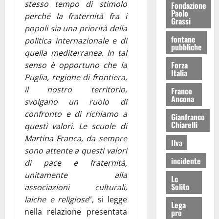
stesso tempo di stimolo
Fondazione
Paolo
perché la fraternità fra i
Grassi
popoli sia una priorità della
fontane
politica internazionale e di
pubbliche
quella mediterranea. In tal
Forza
senso è opportuno che la
Italia
Puglia, regione di frontiera,
il nostro territorio,
Franco
Ancona
svolgano un ruolo di
confronto e di richiamo a
Gianfranco
Chiarelli
questi valori. Le scuole di
Martina Franca, da sempre
Ilva
sono attente a questi valori
incidente
di pace e fraternità,
unitamente alla
Lc
Solito
associazioni culturali,
laiche e religiose
”, si legge
Lega
nella relazione presentata
pro