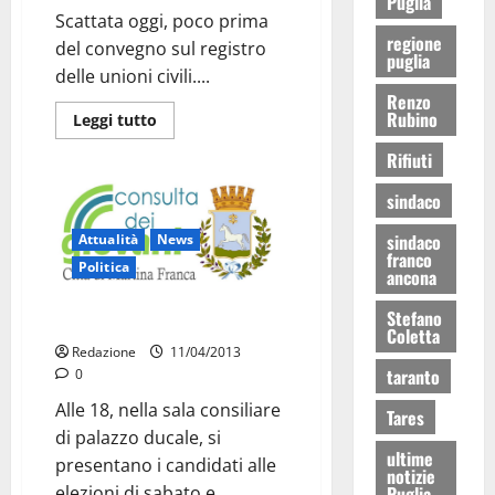
Puglia
Scattata oggi, poco prima
regione
del convegno sul registro
puglia
delle unioni civili....
Renzo
Rubino
Leggi tutto
Rifiuti
sindaco
sindaco
Attualità
News
franco
Politica
ancona
Stefano
Oggi i candidati
Coletta
Redazione
11/04/2013
taranto
0
Alle 18, nella sala consiliare
Tares
di palazzo ducale, si
ultime
presentano i candidati alle
notizie
Puglia
elezioni di sabato e...