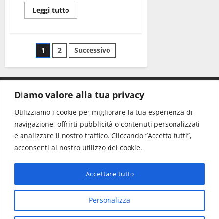
Leggi tutto
1
2
Successivo
Diamo valore alla tua privacy
CONTATTI.
Utilizziamo i cookie per migliorare la tua esperienza di
navigazione, offrirti pubblicità o contenuti personalizzati
Redazione:
redazione@www.martinasera.it
e analizzare il nostro traffico. Cliccando “Accetta tutti”,
Direttore:
direttore@www.martinasera.it
acconsenti al nostro utilizzo dei cookie.
Info & Commerciale:
info@www.martinasera.it
Accettare tutto
Home
News
Vivere la città
EVENTI
Salute
Il Blog del Direttore
Contatti
Personalizza