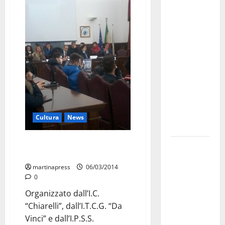
Martina
Franca
investe
sulle
famiglie: in
arrivo tre
seminari
dedicati ad
adolescenti,
genitori ed
Cultura
News
empatia
“Scuola Orientamento Lavoro”,
Aeronautica
stamattina il seminario
Militare, al
martinapress
06/03/2014
16° Stormo
0
di Martina
Organizzato dall’I.C.
Franca
“Chiarelli”, dall’I.T.C.G. “Da
consegnati
Vinci” e dall’I.P.S.S.
i Baschi Blu