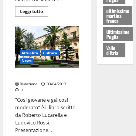
ultimissime
Leggi tutto
martina
franca
Ultimissime
Puglia
Valle
d'Itria
Attualità
Cultura
News
Libro a palazzo
Redazione
03/04/2013
0
“Così giovane e già così
moderato” è il libro scritto
da Roberto Lucarella e
Ludovico Rossi.
Presentazione...