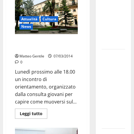
bando
alloggi ERP
Attualità
Cultura
2026:
News
domande
dal 26
I rettori spiegano l’università
agosto
agli studenti
La gara
Matteo Gentile
07/03/2014
ciclistica
0
dei Giochi
Lunedì prossimo alle 18.00
attraversa
un incontro di
Martina
orientamento, organizzato
Franca:
dalla consulta giovani per
ecco le
capire come muoversi sul...
strade
Leggi tutto
interessate
e gli orari