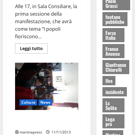
Paolo
Grassi
Alle 17, in Sala Consiliare, la
prima sessione della
fontane
manifestazione, che avrà
pubbliche
come tema “I popoli
Forza
fioriscono...
Italia
Franco
Leggi tutto
Ancona
Gianfranco
Chiarelli
Ilva
incidente
Lc
Cultura
News
Solito
Dal Premio Anchise un elogio
Lega
pro
alla nostra città
martinapress
11/11/2013
Martina