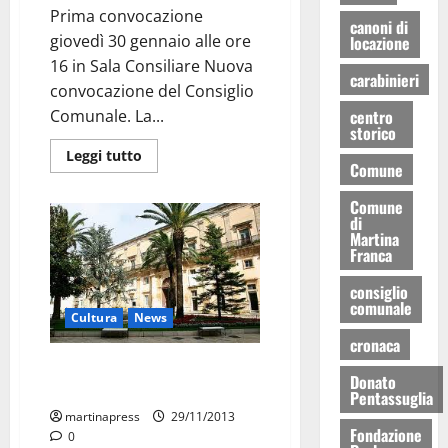
Prima convocazione
canoni di
giovedì 30 gennaio alle ore
locazione
16 in Sala Consiliare Nuova
carabinieri
convocazione del Consiglio
centro
Comunale. La...
storico
Leggi tutto
Comune
Comune
di
Martina
Franca
consiglio
comunale
Cultura
News
cronaca
Al via domani i “Seminari di
Donato
Autunno”
Pentassuglia
martinapress
29/11/2013
Fondazione
0