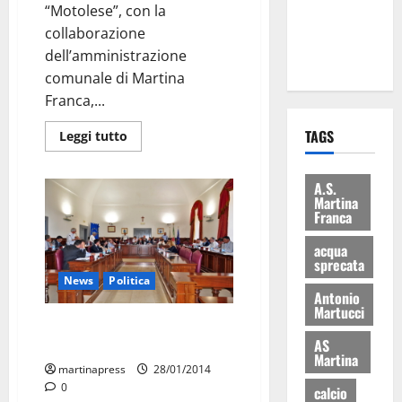
“Motolese”, con la
ai 15 nuovi
collaborazione
Fucilieri
dell’amministrazione
dell’Aria
comunale di Martina
Franca,...
TAGS
Leggi tutto
A.S.
Martina
Franca
acqua
sprecata
News
Politica
Antonio
Martucci
Sei punti per il Consiglio
AS
Comunale
Martina
martinapress
28/01/2014
0
calcio