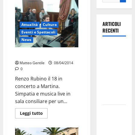
ARTICOLI
Attualità
Cultura
RECENTI
Eventi e Spettacoli
News
Ospedale di
Martina
Al via il tour di Renzo Rubino
Franca,
Matteo Gentile
08/04/2014
Forza Italia
0
annuncia la
Renzo Rubino il 18 in
protesta:
concerto a Martina.
sit-in lunedì
Simpatia e musica live in
10 agosto
sala consiliare per un...
Il Comune
Leggi tutto
di Martina
Franca
pubblica il