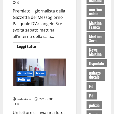
0
martina
Premiato il giornalista della
calcio
Gazzetta del Mezzogiorno
Martina
Pasquale D’Arcangelo Si è
Franca
svolta sabato mattina,
Martina
all’interno della sala...
Sera
Leggi tutto
News
Martina
Ospedale
palazzo
Attualità
News
ducale
Politica
Pd
Bandiera inopportuna
Pdl
Redazione
22/06/2013
polizia
8
Un lettore ci invia una foto.