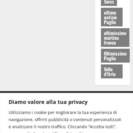
Tares
ultime
notizie
Puglia
ultimissime
martina
franca
Ultimissime
Puglia
Valle
d'Itria
Diamo valore alla tua privacy
CONTATTI.
Utilizziamo i cookie per migliorare la tua esperienza di
navigazione, offrirti pubblicità o contenuti personalizzati
Redazione:
redazione@www.martinasera.it
e analizzare il nostro traffico. Cliccando “Accetta tutti”,
Direttore:
direttore@www.martinasera.it