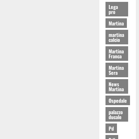
Lega
pro
Martina
martina
calcio
Martina
Franca
Martina
Sera
News
Martina
Ospedale
palazzo
ducale
Pd