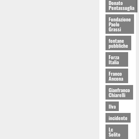
Donato
Pentassuglia
Fondazione
Paolo
Grassi
fontane
pubbliche
Forza
Italia
Franco
Ancona
Gianfranco
Chiarelli
Ilva
incidente
Lc
Solito