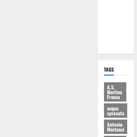
Martina
Franca: Il
sindaco non
ha fatto le
scuse alla
Lillo
TAGS
A.S.
Martina
Franca
acqua
sprecata
Antonio
Martucci