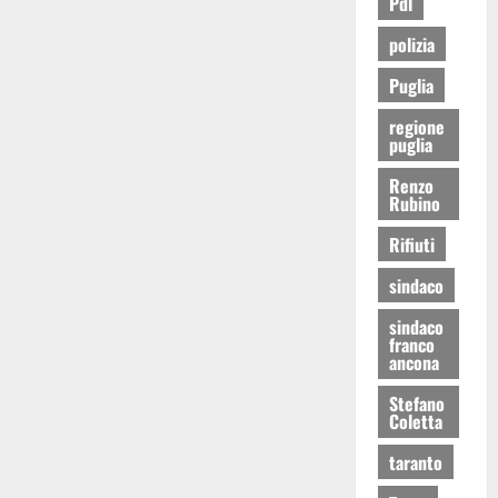
Pdl
polizia
Puglia
regione
puglia
Renzo
Rubino
Rifiuti
sindaco
sindaco
franco
ancona
Stefano
Coletta
taranto