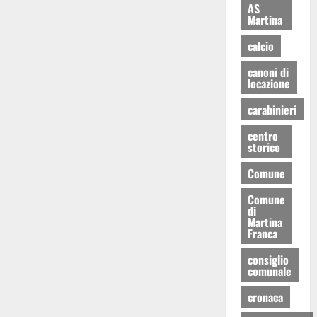
AS
Martina
calcio
canoni di
locazione
carabinieri
centro
storico
Comune
Comune
di
Martina
Franca
consiglio
comunale
cronaca