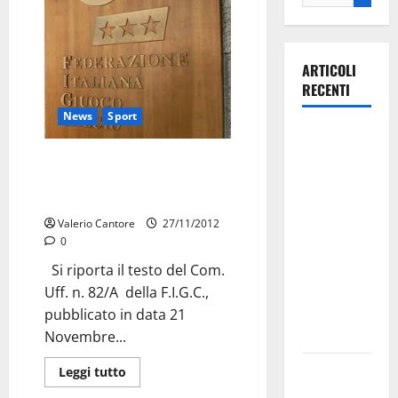
ARTICOLI
RECENTI
News
Sport
La gara
ciclistica
Così la F.I.G.C. divulgò i
dei Giochi
comandamenti della “Riforma
dei Campionati”
attraversa
Martina
Valerio Cantore
27/11/2012
0
Franca:
ecco le
Si riporta il testo del Com.
strade
Uff. n. 82/A della F.I.G.C.,
interessate
pubblicato in data 21
e gli orari
Novembre...
Martina
Leggi tutto
Franca