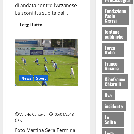
di andata contro l’Arzanese
Fondazione
La sconfitta subita dal...
Paolo
Grassi
Leggi tutto
fontane
pubbliche
Forza
Italia
Franco
Ancona
News
Sport
Gianfranco
Chiarelli
Martina: contro il Gavorrano
Ilva
senza Marsili, ma con un
incidente
Gambuzza ritrovato
Valerio Cantore
05/04/2013
Lc
0
Solito
Foto Martina Sera Termina
Lega