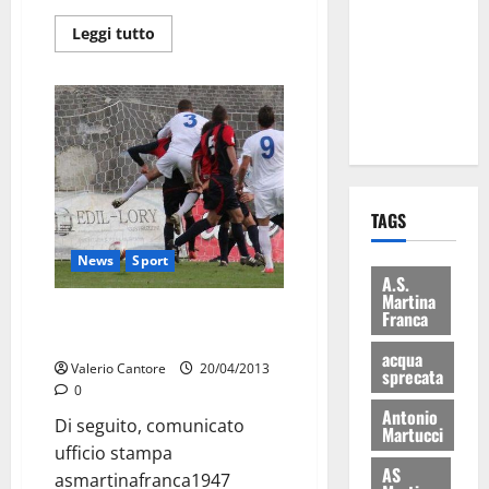
eccellenze
Leggi tutto
universitarie
italiane:
premiate a
Montecitorio
TAGS
News
Sport
A.S.
Martina
Martina: Gambuzza out. Con
Franca
l’Arzanese, torna Daleno
acqua
Valerio Cantore
20/04/2013
sprecata
0
Antonio
Di seguito, comunicato
Martucci
ufficio stampa
AS
asmartinafranca1947