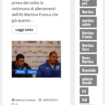
prima del solito la
pro
settimana di allenamenti
Martina
dell’AS Martina Franca che
martina
già questo...
calcio
Leggi tutto
Martina
Franca
Martina
Sera
News
Martina
Ospedale
News
Sport
palazzo
ducale
Martina, Marsili come Del Core?
Intanto è pausa, ma il rinnovo di
Pd
contratto è il vero problema
Pdl
Valerio Cantore
28/03/2013
0