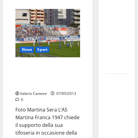
Militare, al
16° Stormo
di Martina
Franca
consegnati
i Baschi Blu
News
Sport
ai 15 nuovi
Fucilieri
Martina, ultima chiamata per la
dell’Aria
permanenza in Lega Pro. E la
società riduce il costo dei
Martina
biglietti
Franca,
Valerio Cantore
07/05/2013
Marraffa
0
attacca
Foto Martina Sera L’AS
Regione e
Martina Franca 1947 chiede
Comune:
il supporto della sua
“Nuovi
tifoseria in occasione della
medici solo