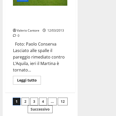
Martina, è staffetta di
squalifiche: torna Gambuzza,
out Gambino
Valerio Cantore
12/03/2013
0
Foto: Paolo Conserva
Lasciato alle spalle il
pareggio rimediato contro
L’Aquila, ieri il Martina è
tornato...
Leggi tutto
1
2
3
4
…
12
Successivo