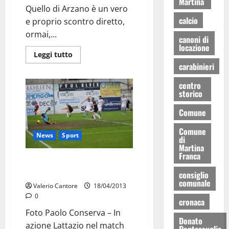
Martina
Quello di Arzano è un vero
calcio
e proprio scontro diretto,
ormai,...
canoni di
locazione
Leggi tutto
carabinieri
centro
storico
Comune
Comune
News
Sport
di
Martina
Franca
Martina: contro l’Arzanese, in
dubbio Gambino e Filosa
consiglio
comunale
Valerio Cantore
18/04/2013
0
cronaca
Foto Paolo Conserva – In
Donato
azione Lattazio nel match
Pentassuglia