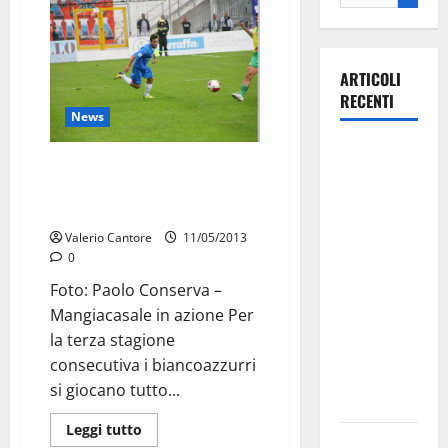
ARTICOLI
RECENTI
News
Martina
Martina: contro il Borgo a
Franca
Buggiano senza Mangiacasale e
investe
Provenzano
sulle
Valerio Cantore
11/05/2013
famiglie: in
0
arrivo tre
Foto: Paolo Conserva –
seminari
Mangiacasale in azione Per
dedicati ad
la terza stagione
adolescenti,
consecutiva i biancoazzurri
genitori ed
si giocano tutto...
empatia
Leggi tutto
Aeronautica