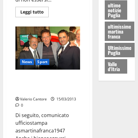
ultime
notizie
Leggi tutto
Puglia
ultimissime
martina
franca
Ultimissime
Puglia
News
Sport
Valle
d'Itria
Il Martina si schiera con l’Unar:
sarà “Settimana contro il
razzismo”
Valerio Cantore
15/03/2013
0
Di seguito, comunicato
ufficiostampa
asmartinafranca1947