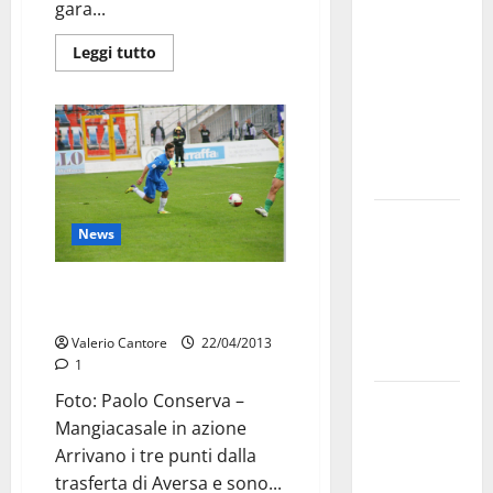
gara...
a
novembre.
Leggi tutto
Faremo
accesso agli
atti su Tari,
rifiuti e
bilancio”
Martina
News
Franca: Il
sindaco non
Mangiacasale rivitalizza il
ha fatto le
Martina
scuse alla
Valerio Cantore
22/04/2013
Lillo
1
Foto: Paolo Conserva –
Due giovani
Mangiacasale in azione
di Martina
Arrivano i tre punti dalla
Franca tra
trasferta di Aversa e sono...
le