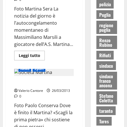
polizia
Foto Martina Sera La
Puglia
notizia del giorno è
l’autocongelamento
regione
puglia
momentaneo di
Massimiliano Marsili a
Renzo
giocatore dell’A.S. Martina...
Rubino
Rifiuti
Leggi tutto
sindaco
News
Sport
sindaco
franco
A.A.A. cercasi Martina
ancona
Valerio Cantore
26/03/2013
Stefano
0
Coletta
Foto Paolo Conserva Dove
taranto
è finito il Martina? «Scagli la
prima pietra» chi sostiene
Tares
di non essersi...