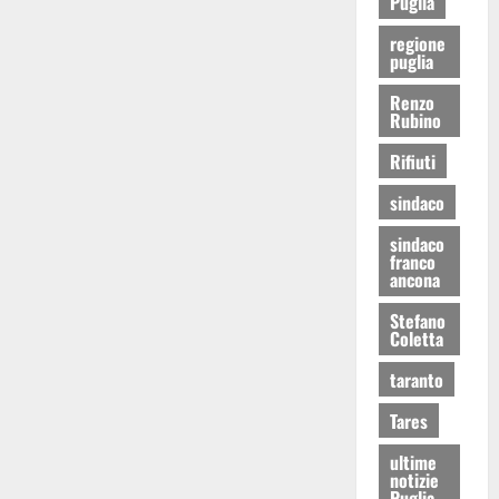
Puglia
regione
puglia
Renzo
Rubino
Rifiuti
sindaco
sindaco
franco
ancona
Stefano
Coletta
taranto
Tares
ultime
notizie
Puglia