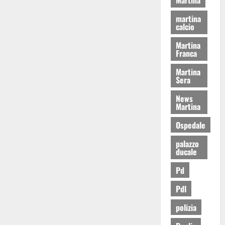
martina
calcio
Martina
Franca
Martina
Sera
News
Martina
Ospedale
palazzo
ducale
Pd
Pdl
polizia