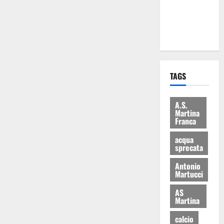
ai 15 nuovi
Fucilieri
dell’Aria
TAGS
A.S.
Martina
Franca
acqua
sprecata
Antonio
Martucci
AS
Martina
calcio