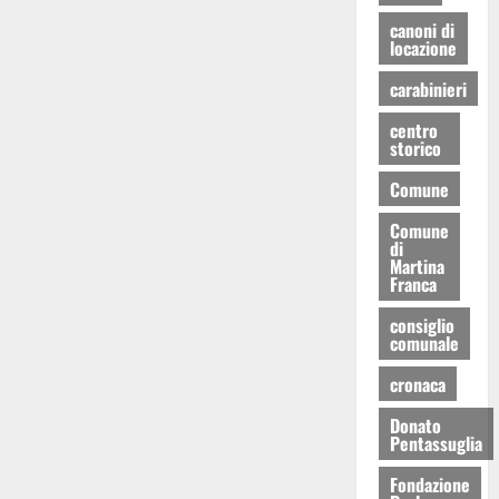
canoni di
locazione
carabinieri
centro
storico
Comune
Comune
di
Martina
Franca
consiglio
comunale
cronaca
Donato
Pentassuglia
Fondazione