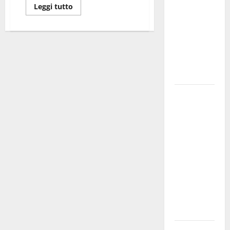
Leggi tutto
bando
alloggi ERP
2026:
domande
dal 26
agosto
La gara
ciclistica
dei Giochi
attraversa
Martina
Franca:
ecco le
strade
interessate
e gli orari