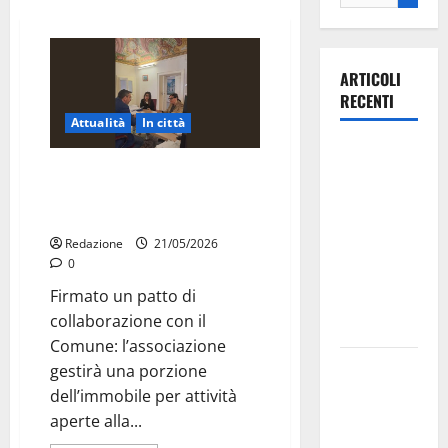
ARTICOLI
RECENTI
Attualità
In città
Ospedale di
Martina Franca, gli scout Agesci
Martina
avranno nuovi spazi nell’ex Don
Franca,
Milani
Forza Italia
Redazione
21/05/2026
annuncia la
0
protesta:
Firmato un patto di
sit-in lunedì
collaborazione con il
10 agosto
Comune: l’associazione
Il Comune
gestirà una porzione
di Martina
dell’immobile per attività
Franca
aperte alla...
pubblica il