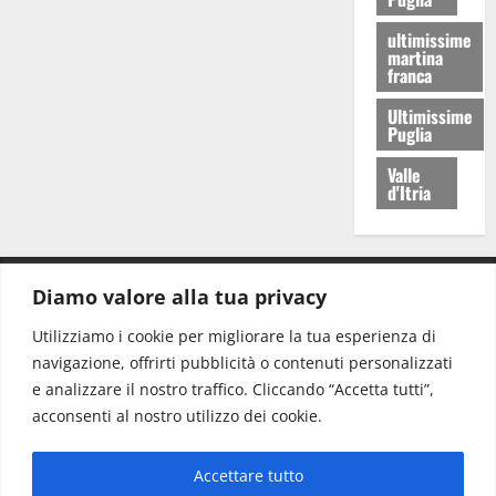
ultimissime
martina
franca
Ultimissime
Puglia
Valle
d'Itria
Diamo valore alla tua privacy
CONTATTI.
Utilizziamo i cookie per migliorare la tua esperienza di
navigazione, offrirti pubblicità o contenuti personalizzati
Redazione:
redazione@www.martinasera.it
e analizzare il nostro traffico. Cliccando “Accetta tutti”,
Direttore:
direttore@www.martinasera.it
acconsenti al nostro utilizzo dei cookie.
Info & Commerciale:
info@www.martinasera.it
Accettare tutto