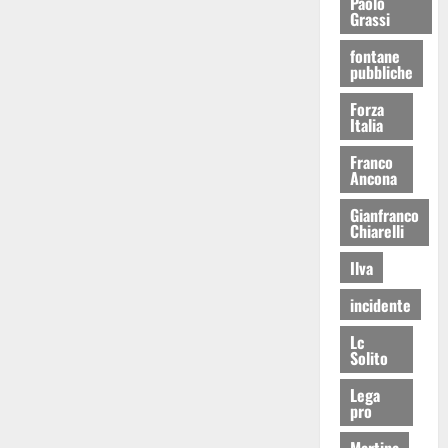
Paolo
Grassi
fontane
pubbliche
Forza
Italia
Franco
Ancona
Gianfranco
Chiarelli
Ilva
incidente
Lc
Solito
Lega
pro
Martina