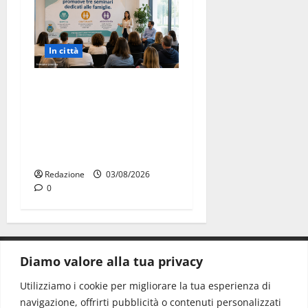
In città
Martina Franca investe sulle
famiglie: in arrivo tre
seminari dedicati ad
adolescenti, genitori ed
empatia
Redazione
03/08/2026
0
Diamo valore alla tua privacy
CONTATTI.
Utilizziamo i cookie per migliorare la tua esperienza di
navigazione, offrirti pubblicità o contenuti personalizzati
Redazione:
redazione@www.martinasera.it