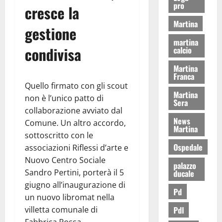
pro
cresce la
Martina
gestione
martina
condivisa
calcio
Martina
Franca
Quello firmato con gli scout
Martina
non è l’unico patto di
Sera
collaborazione avviato dal
News
Comune. Un altro accordo,
Martina
sottoscritto con le
Ospedale
associazioni Riflessi d’arte e
Nuovo Centro Sociale
palazzo
Sandro Pertini, porterà il 5
ducale
giugno all’inaugurazione di
Pd
un nuovo libromat nella
Pdl
villetta comunale di