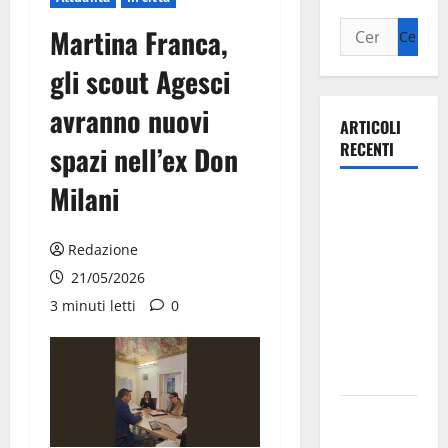
Martina Franca,
gli scout Agesci
avranno nuovi
ARTICOLI
RECENTI
spazi nell’ex Don
Milani
Ospedale di
Martina
Franca,
Redazione
Forza Italia
21/05/2026
annuncia la
3 minuti letti
0
protesta:
sit-in lunedì
10 agosto
Il Comune
di Martina