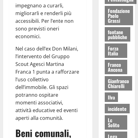
impegnano a curarli,
Fondazione
migliorarli e renderli più
Paolo
Grassi
accessibili. Per l’ente non
sono previsti oneri
fontane
economici.
pubbliche
Forza
Nel caso dell’ex Don Milani,
Italia
l’intervento del Gruppo
Scout Agesci Martina
Franco
Ancona
Franca 1 punta a rafforzare
l’uso collettivo
Gianfranco
Chiarelli
dell’immobile. Gli spazi
potranno ospitare
Ilva
momenti associativi,
incidente
attività educative ed eventi
aperti alla comunità.
Lc
Solito
Beni comunali,
Lega