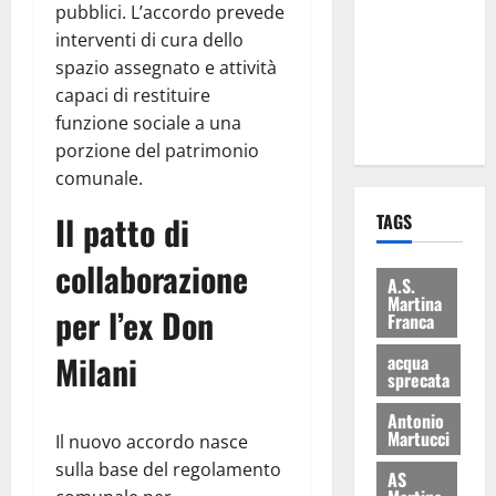
pubblici. L’accordo prevede
consegnati
interventi di cura dello
i Baschi Blu
spazio assegnato e attività
ai 15 nuovi
capaci di restituire
Fucilieri
funzione sociale a una
dell’Aria
porzione del patrimonio
comunale.
Il patto di
TAGS
collaborazione
A.S.
Martina
per l’ex Don
Franca
Milani
acqua
sprecata
Antonio
Martucci
Il nuovo accordo nasce
sulla base del regolamento
AS