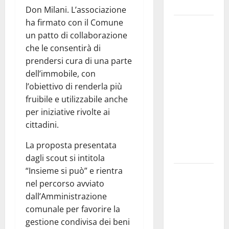
e gli orari
Don Milani. L’associazione
ha firmato con il Comune
Martina
un patto di collaborazione
Franca
che le consentirà di
investe
prendersi cura di una parte
sulle
dell’immobile, con
famiglie: in
l’obiettivo di renderla più
arrivo tre
fruibile e utilizzabile anche
seminari
per iniziative rivolte ai
dedicati ad
cittadini.
adolescenti,
genitori ed
La proposta presentata
empatia
dagli scout si intitola
“Insieme si può” e rientra
Aeronautica
nel percorso avviato
Militare, al
dall’Amministrazione
16° Stormo
comunale per favorire la
di Martina
gestione condivisa dei beni
Franca