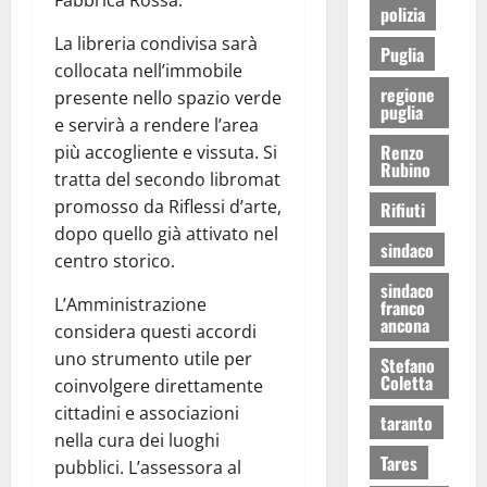
Fabbrica Rossa.
polizia
La libreria condivisa sarà
Puglia
collocata nell’immobile
regione
presente nello spazio verde
puglia
e servirà a rendere l’area
Renzo
più accogliente e vissuta. Si
Rubino
tratta del secondo libromat
promosso da Riflessi d’arte,
Rifiuti
dopo quello già attivato nel
sindaco
centro storico.
sindaco
L’Amministrazione
franco
ancona
considera questi accordi
uno strumento utile per
Stefano
Coletta
coinvolgere direttamente
cittadini e associazioni
taranto
nella cura dei luoghi
Tares
pubblici. L’assessora al