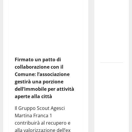
Franca
pubblica il
Segui il canale
bando
PUGLIANEWS H24 su
alloggi ERP
WhatsApp
2026:
domande
dal 26
agosto
Firmato un patto di
collaborazione con il
La gara
Comune: l’associazione
ciclistica
gestirà una porzione
dei Giochi
dell’immobile per attività
attraversa
aperte alla città
Martina
Franca:
Il Gruppo Scout Agesci
ecco le
Martina Franca 1
strade
contribuirà al recupero e
interessate
alla valorizzazione dell’ex