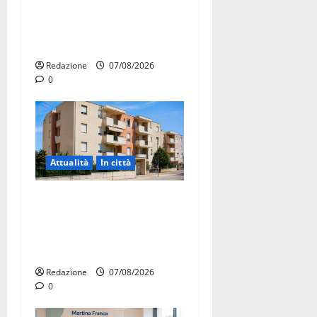
Forza Italia annuncia la
protesta: sit-in lunedì 10
agosto
Redazione
07/08/2026
0
Attualità
In città
Il Comune di Martina Franca
pubblica il bando alloggi
ERP 2026: domande dal 26
agosto
Redazione
07/08/2026
0