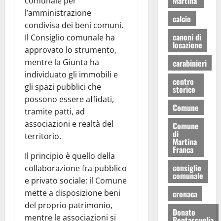
Martina
comunale per
l’amministrazione
calcio
condivisa dei beni comuni.
canoni di
Il Consiglio comunale ha
locazione
approvato lo strumento,
mentre la Giunta ha
carabinieri
individuato gli immobili e
centro
gli spazi pubblici che
storico
possono essere affidati,
Comune
tramite patti, ad
associazioni e realtà del
Comune
di
territorio.
Martina
Franca
Il principio è quello della
consiglio
collaborazione fra pubblico
comunale
e privato sociale: il Comune
mette a disposizione beni
cronaca
del proprio patrimonio,
Donato
mentre le associazioni si
Pentassuglia