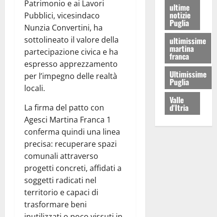
Patrimonio e ai Lavori
ultime
notizie
Pubblici, vicesindaco
Puglia
Nunzia Convertini, ha
sottolineato il valore della
ultimissime
martina
partecipazione civica e ha
franca
espresso apprezzamento
Ultimissime
per l’impegno delle realtà
Puglia
locali.
Valle
d'Itria
La firma del patto con
Agesci Martina Franca 1
conferma quindi una linea
precisa: recuperare spazi
comunali attraverso
progetti concreti, affidati a
soggetti radicati nel
territorio e capaci di
trasformare beni
inutilizzati o poco vissuti in