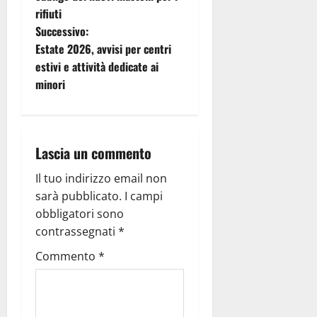
rifiuti
Successivo:
Estate 2026, avvisi per centri
estivi e attività dedicate ai
minori
Lascia un commento
Il tuo indirizzo email non
sarà pubblicato.
I campi
obbligatori sono
contrassegnati
*
Commento
*