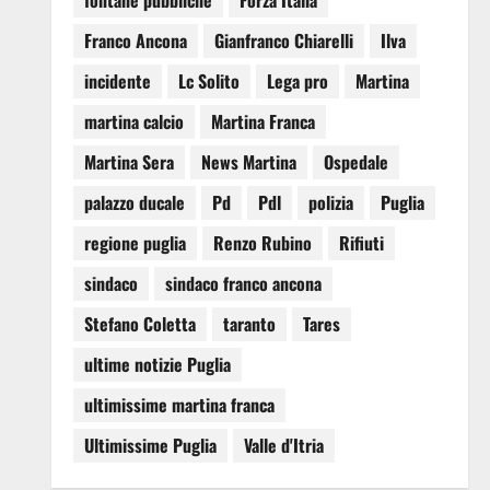
fontane pubbliche
Forza Italia
Franco Ancona
Gianfranco Chiarelli
Ilva
incidente
Lc Solito
Lega pro
Martina
martina calcio
Martina Franca
Martina Sera
News Martina
Ospedale
palazzo ducale
Pd
Pdl
polizia
Puglia
regione puglia
Renzo Rubino
Rifiuti
sindaco
sindaco franco ancona
Stefano Coletta
taranto
Tares
ultime notizie Puglia
ultimissime martina franca
Ultimissime Puglia
Valle d'Itria