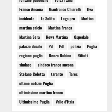
fontane pubbliche
Forza Italia
Franco Ancona
Gianfranco Chiarelli
Ilva
incidente
Lc Solito
Lega pro
Martina
martina calcio
Martina Franca
Martina Sera
News Martina
Ospedale
palazzo ducale
Pd
Pdl
polizia
Puglia
regione puglia
Renzo Rubino
Rifiuti
sindaco
sindaco franco ancona
Stefano Coletta
taranto
Tares
ultime notizie Puglia
ultimissime martina franca
Ultimissime Puglia
Valle d'Itria