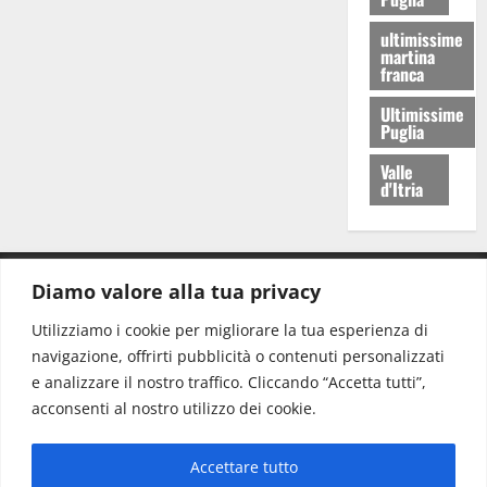
ultimissime
martina
franca
Ultimissime
Puglia
Valle
d'Itria
Diamo valore alla tua privacy
CONTATTI.
Utilizziamo i cookie per migliorare la tua esperienza di
navigazione, offrirti pubblicità o contenuti personalizzati
Redazione:
redazione@www.martinasera.it
e analizzare il nostro traffico. Cliccando “Accetta tutti”,
Direttore:
direttore@www.martinasera.it
acconsenti al nostro utilizzo dei cookie.
Info & Commerciale:
info@www.martinasera.it
Accettare tutto