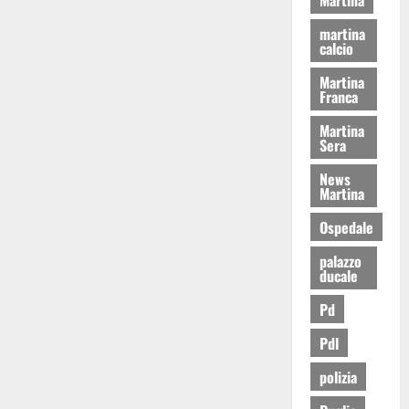
martina
calcio
Martina
Franca
Martina
Sera
News
Martina
Ospedale
palazzo
ducale
Pd
Pdl
polizia