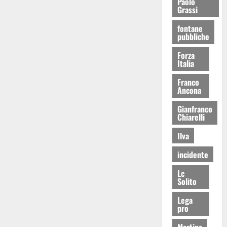
Paolo
Grassi
fontane
pubbliche
Forza
Italia
Franco
Ancona
Gianfranco
Chiarelli
Ilva
incidente
Lc
Solito
Lega
pro
Martina