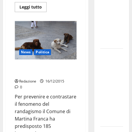
bando
Leggi tutto
alloggi ERP
2026:
domande
dal 26
agosto
News
Politica
La gara
ciclistica
Lotta al randagismo: microchip
dei Giochi
gratuito per i cani
attraversa
Redazione
16/12/2015
Martina
0
Franca:
Per prevenire e contrastare
ecco le
il fenomeno del
strade
randagismo il Comune di
interessate
Martina Franca ha
e gli orari
predisposto 185