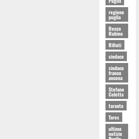
Puglia
regione
puglia
Renzo
Rubino
Rifiuti
sindaco
sindaco
franco
ancona
Stefano
Coletta
taranto
Tares
ultime
notizie
Puglia