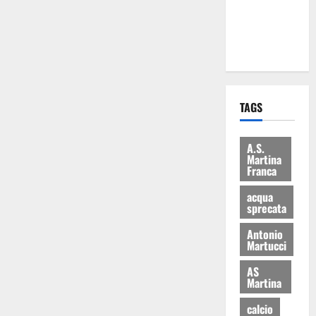
ai 15 nuovi
Fucilieri
dell’Aria
TAGS
A.S.
Martina
Franca
acqua
sprecata
Antonio
Martucci
AS
Martina
calcio