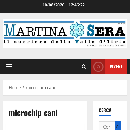
10/08/2026
12:46:22
VIVERE
Home
microchip cani
microchip cani
CERCA