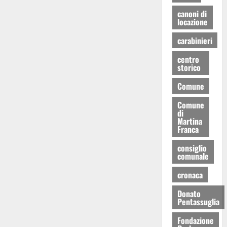
canoni di
locazione
carabinieri
centro
storico
Comune
Comune
di
Martina
Franca
consiglio
comunale
cronaca
Donato
Pentassuglia
Fondazione