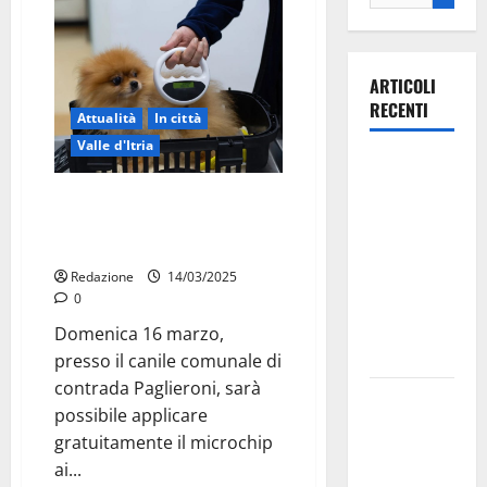
ARTICOLI
RECENTI
Attualità
In città
Valle d'Itria
Ospedale di
Martina
Martina Franca: microchip
Franca,
gratuito per i cani,
Forza Italia
appuntamento il 16 marzo
annuncia la
Redazione
14/03/2025
protesta:
0
sit-in lunedì
Domenica 16 marzo,
10 agosto
presso il canile comunale di
contrada Paglieroni, sarà
Il Comune
possibile applicare
di Martina
gratuitamente il microchip
Franca
ai...
pubblica il