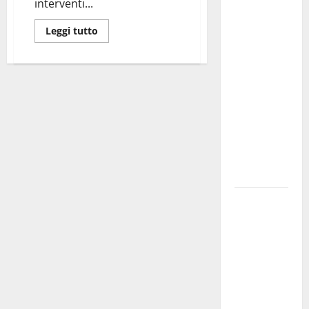
Martina
interventi...
Franca
Leggi tutto
investe
sulle
famiglie: in
arrivo tre
seminari
dedicati ad
adolescenti,
genitori ed
empatia
Aeronautica
Militare, al
16° Stormo
di Martina
Franca
consegnati
i Baschi Blu